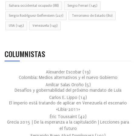
Sahara occidental ocupado
(88)
Sergio Ferrari
(145)
Sergio Rodríguez Gelfenstein
(227)
Terrorismo de Estado
(80)
USA
(145)
Venezuela
(143)
COLUMNISTAS
Alexander Escobar
(
19
)
Colombia: Medios alternativos y el nuevo Gobierno
Amílcar Salas Oroño
(
5
)
Desafíos y gobernabilidad del próximo mandato de Lula
Carlos E. Lippo
(
14
)
El imperio está tratando de aplicar en Venezuela el escenario
«Libia-2011»
Éric Toussaint
(
42
)
Grecia 2015 | De la esperanza a la capitulación | Lecciones para
el futuro
Fernando Buen Abad Domínguez
(
101
)