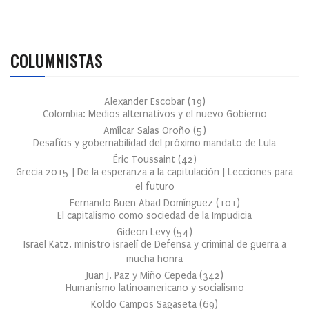
COLUMNISTAS
Alexander Escobar
(
19
)
Colombia: Medios alternativos y el nuevo Gobierno
Amílcar Salas Oroño
(
5
)
Desafíos y gobernabilidad del próximo mandato de Lula
Éric Toussaint
(
42
)
Grecia 2015 | De la esperanza a la capitulación | Lecciones para
el futuro
Fernando Buen Abad Domínguez
(
101
)
El capitalismo como sociedad de la Impudicia
Gideon Levy
(
54
)
Israel Katz, ministro israelí de Defensa y criminal de guerra a
mucha honra
Juan J. Paz y Miño Cepeda
(
342
)
Humanismo latinoamericano y socialismo
Koldo Campos Sagaseta
(
69
)