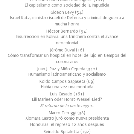
El capitalismo como sociedad de la Impudicia
Gideon Levy
(
54
)
Israel Katz, ministro israelí de Defensa y criminal de guerra a
mucha honra
Héctor Bernardo
(
54
)
Insurrección en Bolivia: una trinchera contra el avance
neocolonial
Jérôme Duval
(
16
)
Cómo transformar un hospital en hotel de lujo en tiempos del
coronavirus
Juan J. Paz y Miño Cepeda
(
342
)
Humanismo latinoamericano y socialismo
Koldo Campos Sagaseta
(
69
)
Había una vez una montaña
Luis Casado
(
161
)
Lili Marleen oder Horst-Wessel-Lied?
El retorno de la peste negra…
Marco Teruggi
(
38
)
Xiomara Castro juró como nueva presidenta
Honduras: el regreso 12 años después
Reinaldo Spitaletta
(
192
)