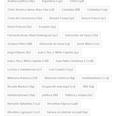
Análisis político
(65)
Argentina
(147)
Chile
(146)
Chile-America latina-Abya Yala
(76)
Colombia
(88)
Colombia
(109)
Crisis del coronavirus
(62)
Donald Trump
(97)
Douce France
(91)
Dulce Francia
(63)
Ecuador
(93)
Fernando Buen Abad Domínguez
(91)
Genocidio de Gaza
(162)
Gustavo Petro
(88)
Génocide de Gaza
(74)
Javier Milei
(107)
Jorge Elbaum
(67)
Juan J. Paz-y-Miño Cepeda
(93)
Juan J. Paz y Miño Cepeda
(166)
Juan Pablo Cárdenas S.
(108)
Luchas y resistencias
(77)
Luis Casado
(155)
Memoria Historica
(76)
Memoria histórica
(84)
neoliberalismo
(119)
Nicolás Maduro
(64)
Ocupación marroquí
(70)
ONU
(64)
Palestina/Israel
(184)
política
(66)
Política y utopia
(62)
Reinaldo Spitaletta
(152)
Revueltas lógicas
(246)
Révoltes Logiques
(120)
Sahara occidental occupé
(64)