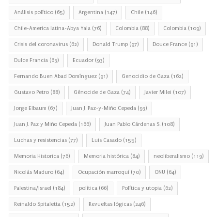
Análisis político
(65)
Argentina
(147)
Chile
(146)
Chile-America latina-Abya Yala
(76)
Colombia
(88)
Colombia
(109)
Crisis del coronavirus
(62)
Donald Trump
(97)
Douce France
(91)
Dulce Francia
(63)
Ecuador
(93)
Fernando Buen Abad Domínguez
(91)
Genocidio de Gaza
(162)
Gustavo Petro
(88)
Génocide de Gaza
(74)
Javier Milei
(107)
Jorge Elbaum
(67)
Juan J. Paz-y-Miño Cepeda
(93)
Juan J. Paz y Miño Cepeda
(166)
Juan Pablo Cárdenas S.
(108)
Luchas y resistencias
(77)
Luis Casado
(155)
Memoria Historica
(76)
Memoria histórica
(84)
neoliberalismo
(119)
Nicolás Maduro
(64)
Ocupación marroquí
(70)
ONU
(64)
Palestina/Israel
(184)
política
(66)
Política y utopia
(62)
Reinaldo Spitaletta
(152)
Revueltas lógicas
(246)