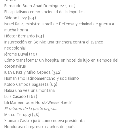
Fernando Buen Abad Domínguez
(
101
)
El capitalismo como sociedad de la Impudicia
Gideon Levy
(
54
)
Israel Katz, ministro israelí de Defensa y criminal de guerra a
mucha honra
Héctor Bernardo
(
54
)
Insurrección en Bolivia: una trinchera contra el avance
neocolonial
Jérôme Duval
(
16
)
Cómo transformar un hospital en hotel de lujo en tiempos del
coronavirus
Juan J. Paz y Miño Cepeda
(
342
)
Humanismo latinoamericano y socialismo
Koldo Campos Sagaseta
(
69
)
Había una vez una montaña
Luis Casado
(
161
)
Lili Marleen oder Horst-Wessel-Lied?
El retorno de la peste negra…
Marco Teruggi
(
38
)
Xiomara Castro juró como nueva presidenta
Honduras: el regreso 12 años después