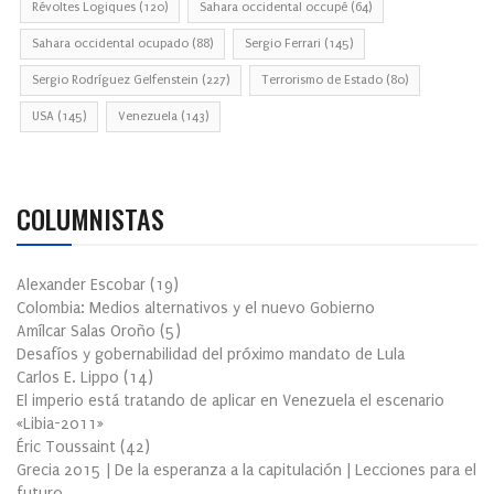
Révoltes Logiques
(120)
Sahara occidental occupé
(64)
Sahara occidental ocupado
(88)
Sergio Ferrari
(145)
Sergio Rodríguez Gelfenstein
(227)
Terrorismo de Estado
(80)
USA
(145)
Venezuela
(143)
COLUMNISTAS
Alexander Escobar
(
19
)
Colombia: Medios alternativos y el nuevo Gobierno
Amílcar Salas Oroño
(
5
)
Desafíos y gobernabilidad del próximo mandato de Lula
Carlos E. Lippo
(
14
)
El imperio está tratando de aplicar en Venezuela el escenario
«Libia-2011»
Éric Toussaint
(
42
)
Grecia 2015 | De la esperanza a la capitulación | Lecciones para el
futuro