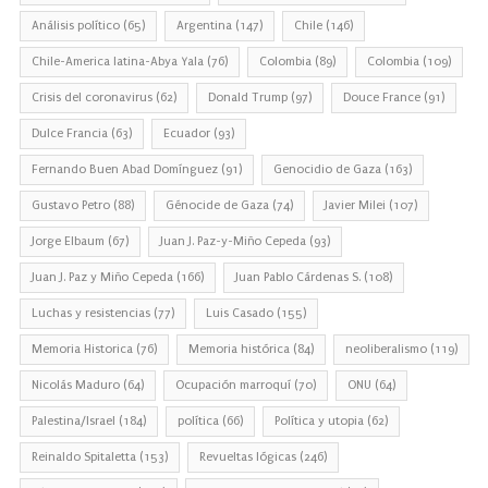
Análisis político
(65)
Argentina
(147)
Chile
(146)
Chile-America latina-Abya Yala
(76)
Colombia
(89)
Colombia
(109)
Crisis del coronavirus
(62)
Donald Trump
(97)
Douce France
(91)
Dulce Francia
(63)
Ecuador
(93)
Fernando Buen Abad Domínguez
(91)
Genocidio de Gaza
(163)
Gustavo Petro
(88)
Génocide de Gaza
(74)
Javier Milei
(107)
Jorge Elbaum
(67)
Juan J. Paz-y-Miño Cepeda
(93)
Juan J. Paz y Miño Cepeda
(166)
Juan Pablo Cárdenas S.
(108)
Luchas y resistencias
(77)
Luis Casado
(155)
Memoria Historica
(76)
Memoria histórica
(84)
neoliberalismo
(119)
Nicolás Maduro
(64)
Ocupación marroquí
(70)
ONU
(64)
Palestina/Israel
(184)
política
(66)
Política y utopia
(62)
Reinaldo Spitaletta
(153)
Revueltas lógicas
(246)