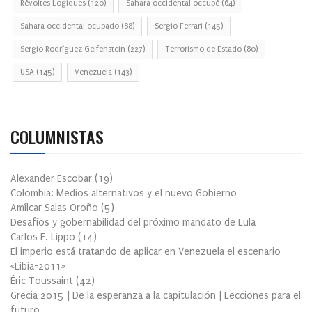
Révoltes Logiques
(120)
Sahara occidental occupé
(64)
Sahara occidental ocupado
(88)
Sergio Ferrari
(145)
Sergio Rodríguez Gelfenstein
(227)
Terrorismo de Estado
(80)
USA
(145)
Venezuela
(143)
COLUMNISTAS
Alexander Escobar
(
19
)
Colombia: Medios alternativos y el nuevo Gobierno
Amílcar Salas Oroño
(
5
)
Desafíos y gobernabilidad del próximo mandato de Lula
Carlos E. Lippo
(
14
)
El imperio está tratando de aplicar en Venezuela el escenario
«Libia-2011»
Éric Toussaint
(
42
)
Grecia 2015 | De la esperanza a la capitulación | Lecciones para el
futuro