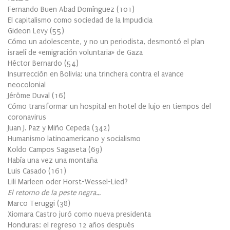
Fernando Buen Abad Domínguez
(
101
)
El capitalismo como sociedad de la Impudicia
Gideon Levy
(
55
)
Cómo un adolescente, y no un periodista, desmontó el plan
israelí de «emigración voluntaria» de Gaza
Héctor Bernardo
(
54
)
Insurrección en Bolivia: una trinchera contra el avance
neocolonial
Jérôme Duval
(
16
)
Cómo transformar un hospital en hotel de lujo en tiempos del
coronavirus
Juan J. Paz y Miño Cepeda
(
342
)
Humanismo latinoamericano y socialismo
Koldo Campos Sagaseta
(
69
)
Había una vez una montaña
Luis Casado
(
161
)
Lili Marleen oder Horst-Wessel-Lied?
El retorno de la peste negra…
Marco Teruggi
(
38
)
Xiomara Castro juró como nueva presidenta
Honduras: el regreso 12 años después