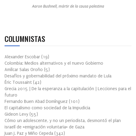
Aaron Bushnell, mártir de la causa palestina
COLUMNISTAS
Alexander Escobar
(
19
)
Colombia: Medios alternativos y el nuevo Gobierno
Amílcar Salas Oroño
(
5
)
Desafíos y gobernabilidad del próximo mandato de Lula
Éric Toussaint
(
42
)
Grecia 2015 | De la esperanza a la capitulación | Lecciones para el
futuro
Fernando Buen Abad Domínguez
(
101
)
El capitalismo como sociedad de la Impudicia
Gideon Levy
(
55
)
Cómo un adolescente, y no un periodista, desmontó el plan
israelí de «emigración voluntaria» de Gaza
Juan J. Paz y Miño Cepeda
(
342
)