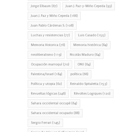
Jorge Elbaum
(67)
Juan J. Paz-y-Miño Cepeda
(93)
Juan J. Paz y Miño Cepeda
(166)
Juan Pablo Cárdenas S.
(108)
Luchas y resistencias
(77)
Luis Casado
(155)
Memoria Historica
(76)
Memoria histórica
(84)
neoliberalismo
(119)
Nicolás Maduro
(64)
Ocupación marroquí
(70)
ONU
(64)
Palestina/Israel
(184)
política
(66)
Política y utopia
(62)
Reinaldo Spitaletta
(153)
Revueltas lógicas
(246)
Révoltes Logiques
(120)
Sahara occidental occupé
(64)
Sahara occidental ocupado
(88)
Sergio Ferrari
(145)