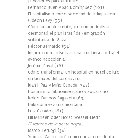
| Lecciones para el futuro
Fernando Buen Abad Domínguez
(
101
)
El capitalismo como sociedad de la Impudicia
Gideon Levy
(
55
)
Cómo un adolescente, y no un periodista,
desmontó el plan israelí de «emigración
voluntaria» de Gaza
Héctor Bernardo
(
54
)
Insurrección en Bolivia: una trinchera contra el
avance neocolonial
Jérôme Duval
(
16
)
Cómo transformar un hospital en hotel de lujo
en tiempos del coronavirus
Juan J. Paz y Miño Cepeda
(
342
)
Humanismo latinoamericano y socialismo
Koldo Campos Sagaseta
(
69
)
Había una vez una montaña
Luis Casado
(
161
)
Lili Marleen oder Horst-Wessel-Lied?
El retorno de la peste negra…
Marco Teruggi
(
38
)
Xiomara Castro juró como nueva presidenta