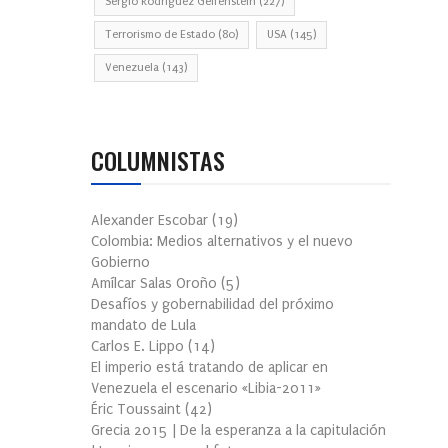
Sergio Rodríguez Gelfenstein
(227)
Terrorismo de Estado
(80)
USA
(145)
Venezuela
(143)
COLUMNISTAS
Alexander Escobar
(
19
)
Colombia: Medios alternativos y el nuevo
Gobierno
Amílcar Salas Oroño
(
5
)
Desafíos y gobernabilidad del próximo
mandato de Lula
Carlos E. Lippo
(
14
)
El imperio está tratando de aplicar en
Venezuela el escenario «Libia-2011»
Éric Toussaint
(
42
)
Grecia 2015 | De la esperanza a la capitulación