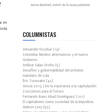
s
Aaron Bushnell, mártir de la causa palestina
ar en
"toda
COLUMNISTAS
Alexander Escobar
(
19
)
Colombia: Medios alternativos y el nuevo
Gobierno
Amílcar Salas Oroño
(
5
)
Desafíos y gobernabilidad del próximo
mandato de Lula
Éric Toussaint
(
42
)
Grecia 2015 | De la esperanza a la capitulación
| Lecciones para el futuro
Fernando Buen Abad Domínguez
(
101
)
El capitalismo como sociedad de la Impudicia
Gideon Levy
(
55
)