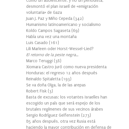
Cómo un adolescente, y no un periodista,
desmontó el plan israelí de «emigración
voluntaria» de Gaza
Juan J. Paz y Miño Cepeda
(
342
)
Humanismo latinoamericano y socialismo
Koldo Campos Sagaseta
(
69
)
Había una vez una montaña
Luis Casado
(
161
)
Lili Marleen oder Horst-Wessel-Lied?
El retorno de la peste negra…
Marco Teruggi
(
38
)
Xiomara Castro juró como nueva presidenta
Honduras: el regreso 12 años después
Reinaldo Spitaletta
(
193
)
Se va doña Olga, la de las arepas
Robert Fisk
(
3
)
Basta de excusas: los votantes israelíes han
escogido un país que será espejo de los
brutales regímenes de sus vecinos árabes
Sergio Rodríguez Gelfenstein
(
273
)
85 años después, otra vez Rusia está
haciendo la mayor contribución en defensa de