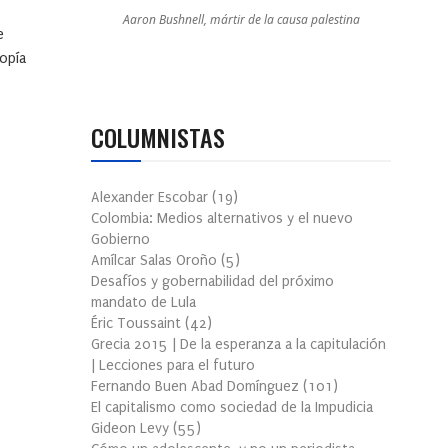
Aaron Bushnell, mártir de la causa palestina
e
topía
COLUMNISTAS
Alexander Escobar
(
19
)
Colombia: Medios alternativos y el nuevo
Gobierno
Amílcar Salas Oroño
(
5
)
Desafíos y gobernabilidad del próximo
mandato de Lula
Éric Toussaint
(
42
)
Grecia 2015 | De la esperanza a la capitulación
| Lecciones para el futuro
Fernando Buen Abad Domínguez
(
101
)
El capitalismo como sociedad de la Impudicia
Gideon Levy
(
55
)