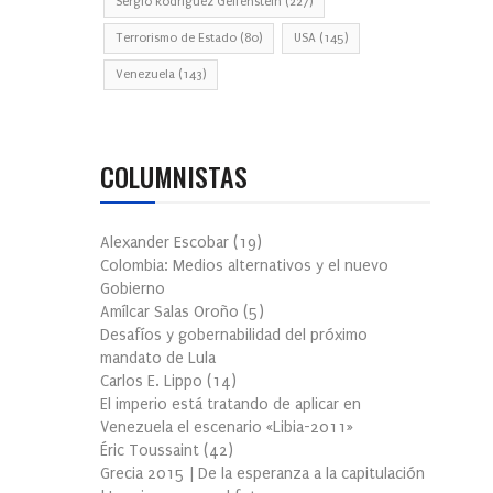
Sergio Rodríguez Gelfenstein
(227)
Terrorismo de Estado
(80)
USA
(145)
Venezuela
(143)
COLUMNISTAS
Alexander Escobar
(
19
)
Colombia: Medios alternativos y el nuevo
Gobierno
Amílcar Salas Oroño
(
5
)
Desafíos y gobernabilidad del próximo
mandato de Lula
Carlos E. Lippo
(
14
)
El imperio está tratando de aplicar en
Venezuela el escenario «Libia-2011»
Éric Toussaint
(
42
)
Grecia 2015 | De la esperanza a la capitulación