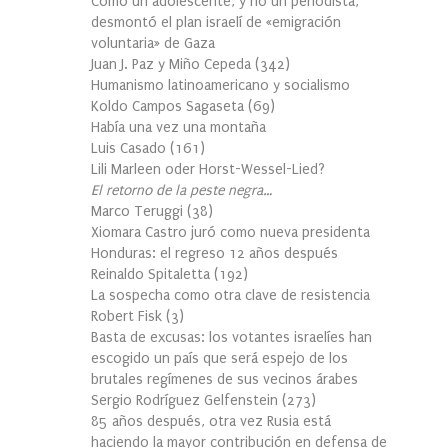
Cómo un adolescente, y no un periodista,
desmontó el plan israelí de «emigración
voluntaria» de Gaza
Juan J. Paz y Miño Cepeda
(
342
)
Humanismo latinoamericano y socialismo
Koldo Campos Sagaseta
(
69
)
Había una vez una montaña
Luis Casado
(
161
)
Lili Marleen oder Horst-Wessel-Lied?
El retorno de la peste negra…
Marco Teruggi
(
38
)
Xiomara Castro juró como nueva presidenta
Honduras: el regreso 12 años después
Reinaldo Spitaletta
(
192
)
La sospecha como otra clave de resistencia
Robert Fisk
(
3
)
Basta de excusas: los votantes israelíes han
escogido un país que será espejo de los
brutales regímenes de sus vecinos árabes
Sergio Rodríguez Gelfenstein
(
273
)
85 años después, otra vez Rusia está
haciendo la mayor contribución en defensa de