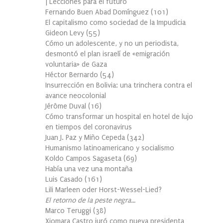
| Lecciones para el futuro
Fernando Buen Abad Domínguez
(
101
)
El capitalismo como sociedad de la Impudicia
Gideon Levy
(
55
)
Cómo un adolescente, y no un periodista,
desmontó el plan israelí de «emigración
voluntaria» de Gaza
Héctor Bernardo
(
54
)
Insurrección en Bolivia: una trinchera contra el
avance neocolonial
Jérôme Duval
(
16
)
Cómo transformar un hospital en hotel de lujo
en tiempos del coronavirus
Juan J. Paz y Miño Cepeda
(
342
)
Humanismo latinoamericano y socialismo
Koldo Campos Sagaseta
(
69
)
Había una vez una montaña
Luis Casado
(
161
)
Lili Marleen oder Horst-Wessel-Lied?
El retorno de la peste negra…
Marco Teruggi
(
38
)
Xiomara Castro juró como nueva presidenta