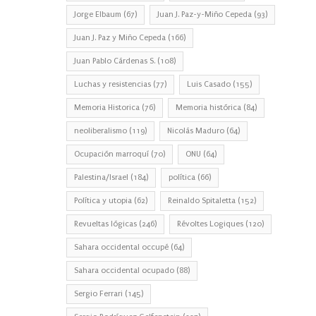
Jorge Elbaum
(67)
Juan J. Paz-y-Miño Cepeda
(93)
Juan J. Paz y Miño Cepeda
(166)
Juan Pablo Cárdenas S.
(108)
Luchas y resistencias
(77)
Luis Casado
(155)
Memoria Historica
(76)
Memoria histórica
(84)
neoliberalismo
(119)
Nicolás Maduro
(64)
Ocupación marroquí
(70)
ONU
(64)
Palestina/Israel
(184)
política
(66)
Política y utopia
(62)
Reinaldo Spitaletta
(152)
Revueltas lógicas
(246)
Révoltes Logiques
(120)
Sahara occidental occupé
(64)
Sahara occidental ocupado
(88)
Sergio Ferrari
(145)