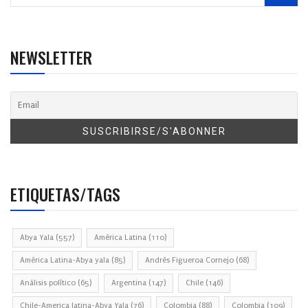
NEWSLETTER
ETIQUETAS/TAGS
Abya Yala
(557)
América Latina
(110)
América Latina-Abya yala
(85)
Andrés Figueroa Cornejo
(68)
Análisis político
(65)
Argentina
(147)
Chile
(146)
Chile-America latina-Abya Yala
(76)
Colombia
(88)
Colombia
(109)