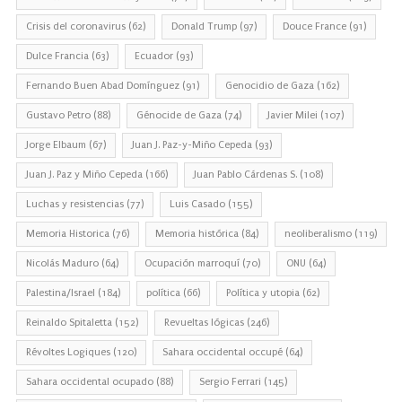
Crisis del coronavirus
(62)
Donald Trump
(97)
Douce France
(91)
Dulce Francia
(63)
Ecuador
(93)
Fernando Buen Abad Domínguez
(91)
Genocidio de Gaza
(162)
Gustavo Petro
(88)
Génocide de Gaza
(74)
Javier Milei
(107)
Jorge Elbaum
(67)
Juan J. Paz-y-Miño Cepeda
(93)
Juan J. Paz y Miño Cepeda
(166)
Juan Pablo Cárdenas S.
(108)
Luchas y resistencias
(77)
Luis Casado
(155)
Memoria Historica
(76)
Memoria histórica
(84)
neoliberalismo
(119)
Nicolás Maduro
(64)
Ocupación marroquí
(70)
ONU
(64)
Palestina/Israel
(184)
política
(66)
Política y utopia
(62)
Reinaldo Spitaletta
(152)
Revueltas lógicas
(246)
Révoltes Logiques
(120)
Sahara occidental occupé
(64)
Sahara occidental ocupado
(88)
Sergio Ferrari
(145)