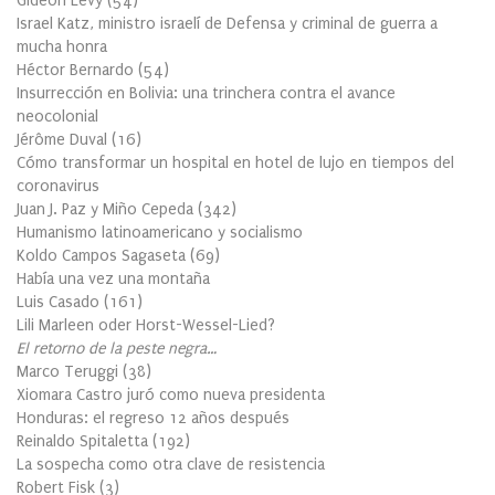
Gideon Levy
(
54
)
Israel Katz, ministro israelí de Defensa y criminal de guerra a
mucha honra
Héctor Bernardo
(
54
)
Insurrección en Bolivia: una trinchera contra el avance
neocolonial
Jérôme Duval
(
16
)
Cómo transformar un hospital en hotel de lujo en tiempos del
coronavirus
Juan J. Paz y Miño Cepeda
(
342
)
Humanismo latinoamericano y socialismo
Koldo Campos Sagaseta
(
69
)
Había una vez una montaña
Luis Casado
(
161
)
Lili Marleen oder Horst-Wessel-Lied?
El retorno de la peste negra…
Marco Teruggi
(
38
)
Xiomara Castro juró como nueva presidenta
Honduras: el regreso 12 años después
Reinaldo Spitaletta
(
192
)
La sospecha como otra clave de resistencia
Robert Fisk
(
3
)