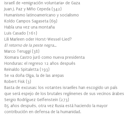
israelí de «emigración voluntaria» de Gaza
Juan J. Paz y Miño Cepeda
(
342
)
Humanismo latinoamericano y socialismo
Koldo Campos Sagaseta
(
69
)
Había una vez una montaña
Luis Casado
(
161
)
Lili Marleen oder Horst-Wessel-Lied?
El retorno de la peste negra…
Marco Teruggi
(
38
)
Xiomara Castro juró como nueva presidenta
Honduras: el regreso 12 años después
Reinaldo Spitaletta
(
193
)
Se va doña Olga, la de las arepas
Robert Fisk
(
3
)
Basta de excusas: los votantes israelíes han escogido un país
que será espejo de los brutales regímenes de sus vecinos árabes
Sergio Rodríguez Gelfenstein
(
273
)
85 años después, otra vez Rusia está haciendo la mayor
contribución en defensa de la humanidad.