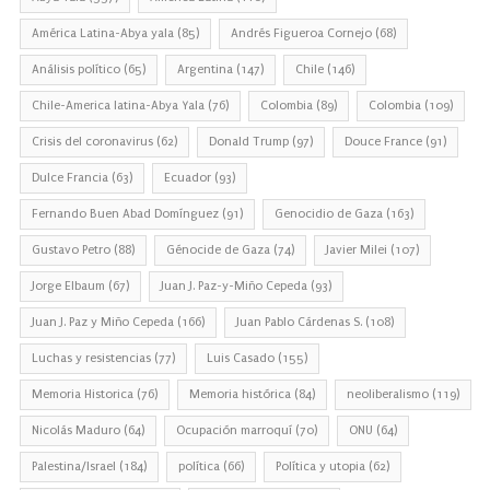
América Latina-Abya yala
(85)
Andrés Figueroa Cornejo
(68)
Análisis político
(65)
Argentina
(147)
Chile
(146)
Chile-America latina-Abya Yala
(76)
Colombia
(89)
Colombia
(109)
Crisis del coronavirus
(62)
Donald Trump
(97)
Douce France
(91)
Dulce Francia
(63)
Ecuador
(93)
Fernando Buen Abad Domínguez
(91)
Genocidio de Gaza
(163)
Gustavo Petro
(88)
Génocide de Gaza
(74)
Javier Milei
(107)
Jorge Elbaum
(67)
Juan J. Paz-y-Miño Cepeda
(93)
Juan J. Paz y Miño Cepeda
(166)
Juan Pablo Cárdenas S.
(108)
Luchas y resistencias
(77)
Luis Casado
(155)
Memoria Historica
(76)
Memoria histórica
(84)
neoliberalismo
(119)
Nicolás Maduro
(64)
Ocupación marroquí
(70)
ONU
(64)
Palestina/Israel
(184)
política
(66)
Política y utopia
(62)