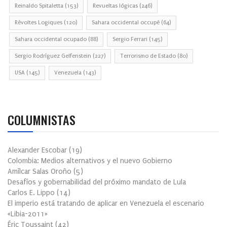
Reinaldo Spitaletta
(153)
Revueltas lógicas
(246)
Révoltes Logiques
(120)
Sahara occidental occupé
(64)
Sahara occidental ocupado
(88)
Sergio Ferrari
(145)
Sergio Rodríguez Gelfenstein
(227)
Terrorismo de Estado
(80)
USA
(145)
Venezuela
(143)
COLUMNISTAS
Alexander Escobar
(
19
)
Colombia: Medios alternativos y el nuevo Gobierno
Amílcar Salas Oroño
(
5
)
Desafíos y gobernabilidad del próximo mandato de Lula
Carlos E. Lippo
(
14
)
El imperio está tratando de aplicar en Venezuela el escenario
«Libia-2011»
Éric Toussaint
(
42
)