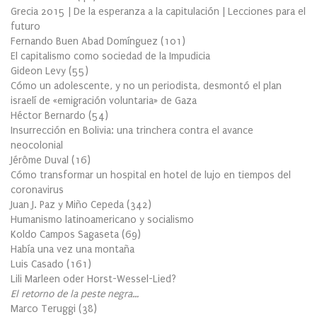
Grecia 2015 | De la esperanza a la capitulación | Lecciones para el
futuro
Fernando Buen Abad Domínguez
(
101
)
El capitalismo como sociedad de la Impudicia
Gideon Levy
(
55
)
Cómo un adolescente, y no un periodista, desmontó el plan
israelí de «emigración voluntaria» de Gaza
Héctor Bernardo
(
54
)
Insurrección en Bolivia: una trinchera contra el avance
neocolonial
Jérôme Duval
(
16
)
Cómo transformar un hospital en hotel de lujo en tiempos del
coronavirus
Juan J. Paz y Miño Cepeda
(
342
)
Humanismo latinoamericano y socialismo
Koldo Campos Sagaseta
(
69
)
Había una vez una montaña
Luis Casado
(
161
)
Lili Marleen oder Horst-Wessel-Lied?
El retorno de la peste negra…
Marco Teruggi
(
38
)