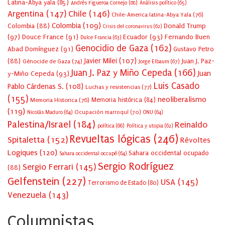
Latina-Abya yala
(85)
Andrés Figueroa Cornejo
(68)
Análisis político
(65)
Argentina
(147)
Chile
(146)
Chile-America latina-Abya Yala
(76)
Colombia
(109)
Colombia
(88)
Donald Trump
Crisis del coronavirus
(62)
(97)
Douce France
(91)
Ecuador
(93)
Fernando Buen
Dulce Francia
(63)
Genocidio de Gaza
(162)
Abad Domínguez
(91)
Gustavo Petro
Javier Milei
(107)
(88)
Juan J. Paz-
Génocide de Gaza
(74)
Jorge Elbaum
(67)
Juan J. Paz y Miño Cepeda
(166)
Juan
y-Miño Cepeda
(93)
Luis Casado
Pablo Cárdenas S.
(108)
Luchas y resistencias
(77)
(155)
neoliberalismo
Memoria Historica
(76)
Memoria histórica
(84)
(119)
Ocupación marroquí
(70)
Nicolás Maduro
(64)
ONU
(64)
Palestina/Israel
(184)
Reinaldo
política
(66)
Política y utopia
(62)
Revueltas lógicas
(246)
Spitaletta
(152)
Révoltes
Logiques
(120)
Sahara occidental ocupado
Sahara occidental occupé
(64)
Sergio Rodríguez
Sergio Ferrari
(145)
(88)
Gelfenstein
(227)
USA
(145)
Terrorismo de Estado
(80)
Venezuela
(143)
Columnistas