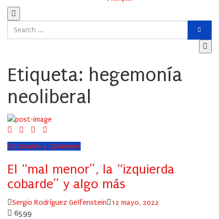
Etiqueta:
hegemonía
neoliberal
Editoriales y Opiniones
El “mal menor”, la “izquierda
cobarde” y algo más
Author
Posted
Sergio Rodríguez Gelfenstein
12 mayo, 2022
on
6599