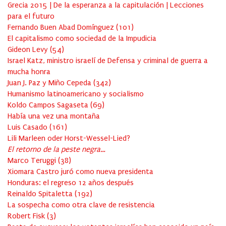
Grecia 2015 | De la esperanza a la capitulación | Lecciones
para el futuro
Fernando Buen Abad Domínguez
(
101
)
El capitalismo como sociedad de la Impudicia
Gideon Levy
(
54
)
Israel Katz, ministro israelí de Defensa y criminal de guerra a
mucha honra
Juan J. Paz y Miño Cepeda
(
342
)
Humanismo latinoamericano y socialismo
Koldo Campos Sagaseta
(
69
)
Había una vez una montaña
Luis Casado
(
161
)
Lili Marleen oder Horst-Wessel-Lied?
El retorno de la peste negra…
Marco Teruggi
(
38
)
Xiomara Castro juró como nueva presidenta
Honduras: el regreso 12 años después
Reinaldo Spitaletta
(
192
)
La sospecha como otra clave de resistencia
Robert Fisk
(
3
)