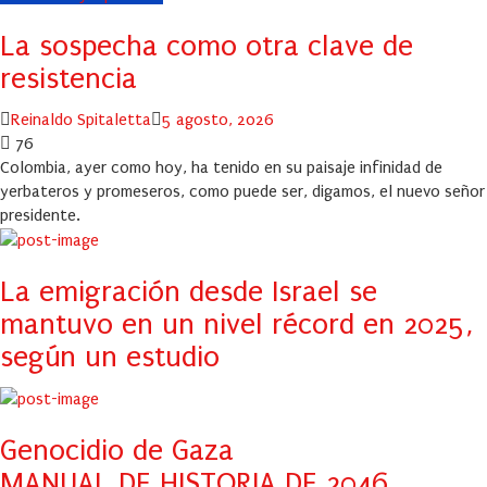
La sospecha como otra clave de
resistencia
Author
Posted
Reinaldo Spitaletta
5 agosto, 2026
on
76
Colombia, ayer como hoy, ha tenido en su paisaje infinidad de
yerbateros y promeseros, como puede ser, digamos, el nuevo señor
presidente.
La emigración desde Israel se
mantuvo en un nivel récord en 2025,
según un estudio
Genocidio de Gaza
MANUAL DE HISTORIA DE 2046