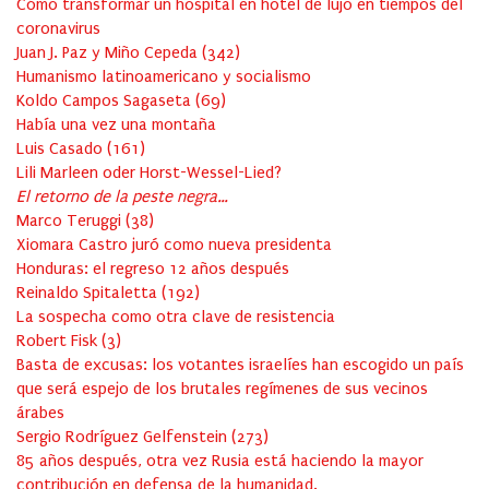
Cómo transformar un hospital en hotel de lujo en tiempos del
coronavirus
Juan J. Paz y Miño Cepeda
(
342
)
Humanismo latinoamericano y socialismo
Koldo Campos Sagaseta
(
69
)
Había una vez una montaña
Luis Casado
(
161
)
Lili Marleen oder Horst-Wessel-Lied?
El retorno de la peste negra…
Marco Teruggi
(
38
)
Xiomara Castro juró como nueva presidenta
Honduras: el regreso 12 años después
Reinaldo Spitaletta
(
192
)
La sospecha como otra clave de resistencia
Robert Fisk
(
3
)
Basta de excusas: los votantes israelíes han escogido un país
que será espejo de los brutales regímenes de sus vecinos
árabes
Sergio Rodríguez Gelfenstein
(
273
)
85 años después, otra vez Rusia está haciendo la mayor
contribución en defensa de la humanidad.