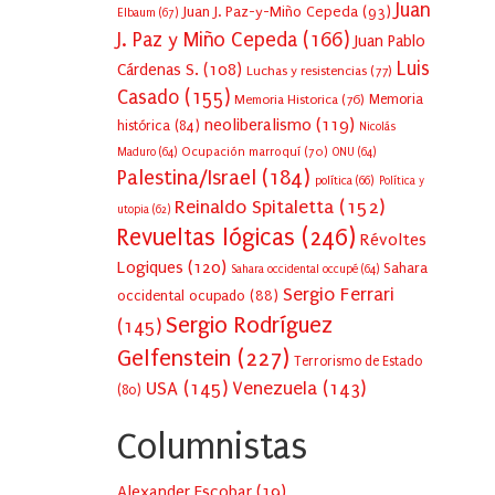
Juan
Juan J. Paz-y-Miño Cepeda
(93)
Elbaum
(67)
J. Paz y Miño Cepeda
(166)
Juan Pablo
Luis
Cárdenas S.
(108)
Luchas y resistencias
(77)
Casado
(155)
Memoria Historica
(76)
Memoria
neoliberalismo
(119)
histórica
(84)
Nicolás
Ocupación marroquí
(70)
Maduro
(64)
ONU
(64)
Palestina/Israel
(184)
política
(66)
Política y
Reinaldo Spitaletta
(152)
utopia
(62)
Revueltas lógicas
(246)
Révoltes
Logiques
(120)
Sahara
Sahara occidental occupé
(64)
Sergio Ferrari
occidental ocupado
(88)
Sergio Rodríguez
(145)
Gelfenstein
(227)
Terrorismo de Estado
USA
(145)
Venezuela
(143)
(80)
Columnistas
Alexander Escobar
(
19
)