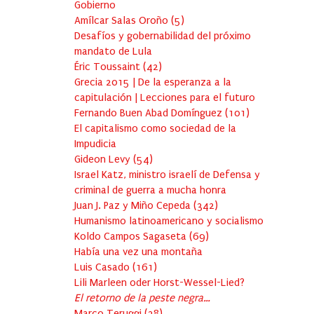
Gobierno
Amílcar Salas Oroño
(
5
)
Desafíos y gobernabilidad del próximo
mandato de Lula
Éric Toussaint
(
42
)
Grecia 2015 | De la esperanza a la
capitulación | Lecciones para el futuro
Fernando Buen Abad Domínguez
(
101
)
El capitalismo como sociedad de la
Impudicia
Gideon Levy
(
54
)
Israel Katz, ministro israelí de Defensa y
criminal de guerra a mucha honra
Juan J. Paz y Miño Cepeda
(
342
)
Humanismo latinoamericano y socialismo
Koldo Campos Sagaseta
(
69
)
Había una vez una montaña
Luis Casado
(
161
)
Lili Marleen oder Horst-Wessel-Lied?
El retorno de la peste negra…
Marco Teruggi
(
38
)