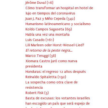
Jérôme Duval
(
16
)
Cómo transformar un hospital en hotel de
lujo en tiempos del coronavirus
Juan J. Paz y Miño Cepeda
(
342
)
Humanismo latinoamericano y socialismo
Koldo Campos Sagaseta
(
69
)
Había una vez una montaña
Luis Casado
(
161
)
Lili Marleen oder Horst-Wessel-Lied?
El retorno de la peste negra…
Marco Teruggi
(
38
)
Xiomara Castro juró como nueva
presidenta
Honduras: el regreso 12 años después
Reinaldo Spitaletta
(
192
)
La sospecha como otra clave de
resistencia
Robert Fisk
(
3
)
Basta de excusas: los votantes israelíes
han escogido un país que será espejo de