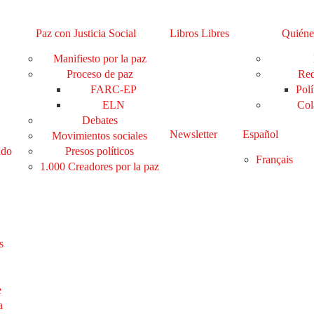
Paz con Justicia Social
Libros Libres
Quiéne
Manifiesto por la paz
Proceso de paz
Red
FARC-EP
Polí
ELN
Col
Debates
Newsletter
Español
Movimientos sociales
ado
Presos políticos
Français
1.000 Creadores por la paz
s
e
a