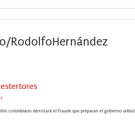
ro/RodolfoHernández
 estertores
22
eblo colombiano derrotará el fraude que preparan el gobierno uribis