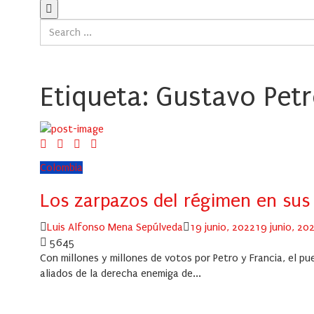
Etiqueta:
Gustavo Pet
Colombia
Los zarpazos del régimen en sus
Author
Posted
Luis Alfonso Mena Sepúlveda
19 junio, 2022
19 junio, 20
on
5645
Con millones y millones de votos por Petro y Francia, el pu
aliados de la derecha enemiga de...