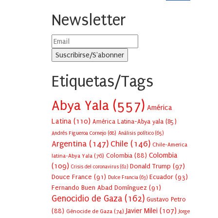
Newsletter
Etiquetas/Tags
Abya Yala
(557)
América
Latina
(110)
América Latina-Abya yala
(85)
Andrés Figueroa Cornejo
(68)
Análisis político
(65)
Argentina
(147)
Chile
(146)
Chile-America
Colombia
Colombia
(88)
latina-Abya Yala
(76)
(109)
Donald Trump
(97)
Crisis del coronavirus
(62)
Douce France
(91)
Ecuador
(93)
Dulce Francia
(63)
Fernando Buen Abad Domínguez
(91)
Genocidio de Gaza
(162)
Gustavo Petro
Javier Milei
(107)
(88)
Génocide de Gaza
(74)
Jorge