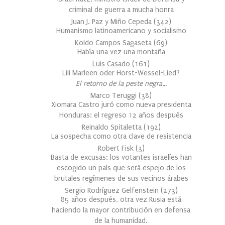
criminal de guerra a mucha honra
Juan J. Paz y Miño Cepeda
(
342
)
Humanismo latinoamericano y socialismo
Koldo Campos Sagaseta
(
69
)
Había una vez una montaña
Luis Casado
(
161
)
Lili Marleen oder Horst-Wessel-Lied?
El retorno de la peste negra…
Marco Teruggi
(
38
)
Xiomara Castro juró como nueva presidenta
Honduras: el regreso 12 años después
Reinaldo Spitaletta
(
192
)
La sospecha como otra clave de resistencia
Robert Fisk
(
3
)
Basta de excusas: los votantes israelíes han
escogido un país que será espejo de los
brutales regímenes de sus vecinos árabes
Sergio Rodríguez Gelfenstein
(
273
)
85 años después, otra vez Rusia está
haciendo la mayor contribución en defensa
de la humanidad.