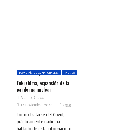
ECONOMÍA DE LA NATURALEZA
MUNDO
Fukushima, expansión de la
‎pandemia nuclear
Manlio Dinucci
12 noviembre, 2020
2939
Por no tratarse del Covid,
prácticamente nadie ha
hablado de esta información: