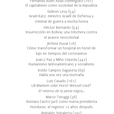
Fernando Buen Abad Domínguez
(
101
)
El capitalismo como sociedad de la Impudicia
Gideon Levy
(
54
)
Israel Katz, ministro israelí de Defensa y
criminal de guerra a mucha honra
Héctor Bernardo
(
54
)
Insurrección en Bolivia: una trinchera contra
el avance neocolonial
Jérôme Duval
(
16
)
Cómo transformar un hospital en hotel de
lujo en tiempos del coronavirus
Juan J. Paz y Miño Cepeda
(
342
)
Humanismo latinoamericano y socialismo
Koldo Campos Sagaseta
(
69
)
Había una vez una montaña
Luis Casado
(
161
)
Lili Marleen oder Horst-Wessel-Lied?
El retorno de la peste negra…
Marco Teruggi
(
38
)
Xiomara Castro juró como nueva presidenta
Honduras: el regreso 12 años después
Reinaldo Spitaletta
(
192
)