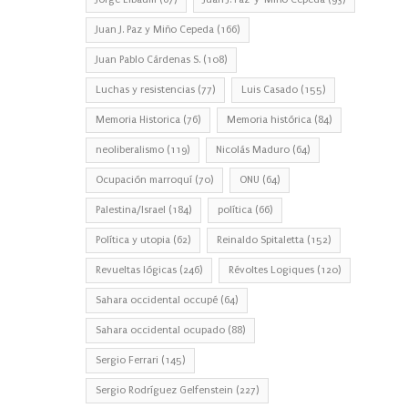
Juan J. Paz y Miño Cepeda
(166)
Juan Pablo Cárdenas S.
(108)
Luchas y resistencias
(77)
Luis Casado
(155)
Memoria Historica
(76)
Memoria histórica
(84)
neoliberalismo
(119)
Nicolás Maduro
(64)
Ocupación marroquí
(70)
ONU
(64)
Palestina/Israel
(184)
política
(66)
Política y utopia
(62)
Reinaldo Spitaletta
(152)
Revueltas lógicas
(246)
Révoltes Logiques
(120)
Sahara occidental occupé
(64)
Sahara occidental ocupado
(88)
Sergio Ferrari
(145)
Sergio Rodríguez Gelfenstein
(227)