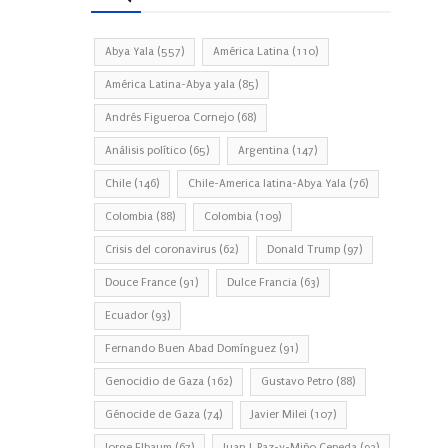
Abya Yala
(557)
América Latina
(110)
América Latina-Abya yala
(85)
Andrés Figueroa Cornejo
(68)
Análisis político
(65)
Argentina
(147)
Chile
(146)
Chile-America latina-Abya Yala
(76)
Colombia
(88)
Colombia
(109)
Crisis del coronavirus
(62)
Donald Trump
(97)
Douce France
(91)
Dulce Francia
(63)
Ecuador
(93)
Fernando Buen Abad Domínguez
(91)
Genocidio de Gaza
(162)
Gustavo Petro
(88)
Génocide de Gaza
(74)
Javier Milei
(107)
Jorge Elbaum
(67)
Juan J. Paz-y-Miño Cepeda
(93)