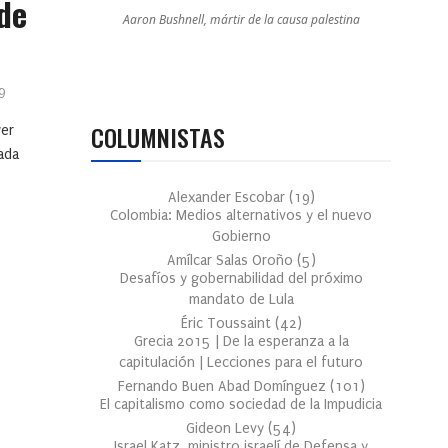
 de
Aaron Bushnell, mártir de la causa palestina
9
COLUMNISTAS
wer
ada
Alexander Escobar
(
19
)
Colombia: Medios alternativos y el nuevo
Gobierno
Amílcar Salas Oroño
(
5
)
Desafíos y gobernabilidad del próximo
mandato de Lula
Éric Toussaint
(
42
)
Grecia 2015 | De la esperanza a la
capitulación | Lecciones para el futuro
Fernando Buen Abad Domínguez
(
101
)
El capitalismo como sociedad de la Impudicia
Gideon Levy
(
54
)
Israel Katz, ministro israelí de Defensa y