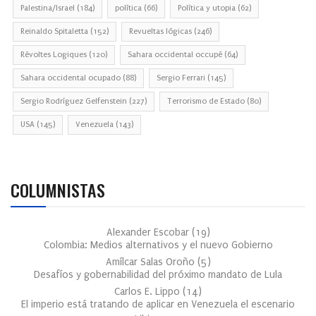
Palestina/Israel
(184)
política
(66)
Política y utopia
(62)
Reinaldo Spitaletta
(152)
Revueltas lógicas
(246)
Révoltes Logiques
(120)
Sahara occidental occupé
(64)
Sahara occidental ocupado
(88)
Sergio Ferrari
(145)
Sergio Rodríguez Gelfenstein
(227)
Terrorismo de Estado
(80)
USA
(145)
Venezuela
(143)
COLUMNISTAS
Alexander Escobar
(
19
)
Colombia: Medios alternativos y el nuevo Gobierno
Amílcar Salas Oroño
(
5
)
Desafíos y gobernabilidad del próximo mandato de Lula
Carlos E. Lippo
(
14
)
El imperio está tratando de aplicar en Venezuela el escenario