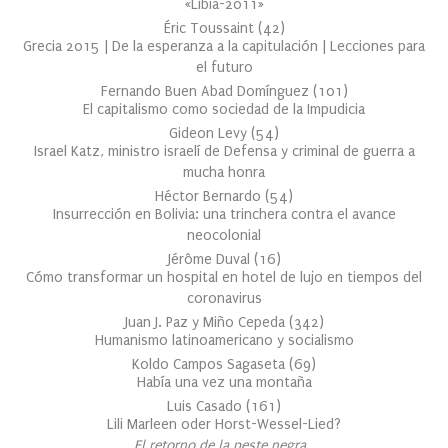
«Libia-2011»
Éric Toussaint
(
42
)
Grecia 2015 | De la esperanza a la capitulación | Lecciones para
el futuro
Fernando Buen Abad Domínguez
(
101
)
El capitalismo como sociedad de la Impudicia
Gideon Levy
(
54
)
Israel Katz, ministro israelí de Defensa y criminal de guerra a
mucha honra
Héctor Bernardo
(
54
)
Insurrección en Bolivia: una trinchera contra el avance
neocolonial
Jérôme Duval
(
16
)
Cómo transformar un hospital en hotel de lujo en tiempos del
coronavirus
Juan J. Paz y Miño Cepeda
(
342
)
Humanismo latinoamericano y socialismo
Koldo Campos Sagaseta
(
69
)
Había una vez una montaña
Luis Casado
(
161
)
Lili Marleen oder Horst-Wessel-Lied?
El retorno de la peste negra…