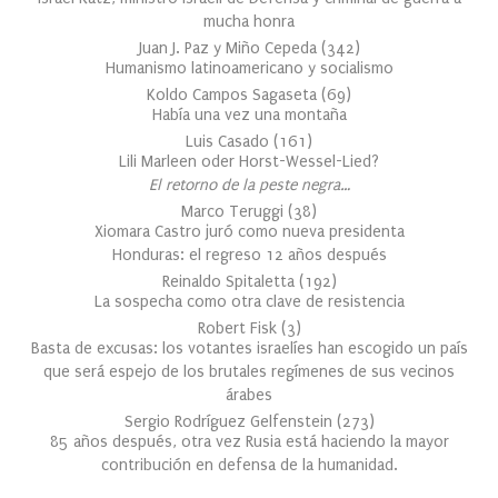
mucha honra
Juan J. Paz y Miño Cepeda
(
342
)
Humanismo latinoamericano y socialismo
Koldo Campos Sagaseta
(
69
)
Había una vez una montaña
Luis Casado
(
161
)
Lili Marleen oder Horst-Wessel-Lied?
El retorno de la peste negra…
Marco Teruggi
(
38
)
Xiomara Castro juró como nueva presidenta
Honduras: el regreso 12 años después
Reinaldo Spitaletta
(
192
)
La sospecha como otra clave de resistencia
Robert Fisk
(
3
)
Basta de excusas: los votantes israelíes han escogido un país
que será espejo de los brutales regímenes de sus vecinos
árabes
Sergio Rodríguez Gelfenstein
(
273
)
85 años después, otra vez Rusia está haciendo la mayor
contribución en defensa de la humanidad.