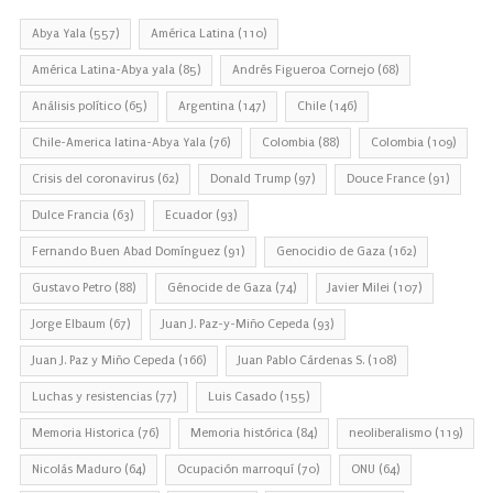
Abya Yala
(557)
América Latina
(110)
América Latina-Abya yala
(85)
Andrés Figueroa Cornejo
(68)
Análisis político
(65)
Argentina
(147)
Chile
(146)
Chile-America latina-Abya Yala
(76)
Colombia
(88)
Colombia
(109)
Crisis del coronavirus
(62)
Donald Trump
(97)
Douce France
(91)
Dulce Francia
(63)
Ecuador
(93)
Fernando Buen Abad Domínguez
(91)
Genocidio de Gaza
(162)
Gustavo Petro
(88)
Génocide de Gaza
(74)
Javier Milei
(107)
Jorge Elbaum
(67)
Juan J. Paz-y-Miño Cepeda
(93)
Juan J. Paz y Miño Cepeda
(166)
Juan Pablo Cárdenas S.
(108)
Luchas y resistencias
(77)
Luis Casado
(155)
Memoria Historica
(76)
Memoria histórica
(84)
neoliberalismo
(119)
Nicolás Maduro
(64)
Ocupación marroquí
(70)
ONU
(64)