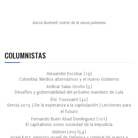
Aaron Bushnell, mártir de la causa palestina
COLUMNISTAS
Alexander Escobar
(
19
)
Colombia: Medios alternativos y el nuevo Gobierno
Amílcar Salas Oroño
(
5
)
Desafíos y gobernabilidad del próximo mandato de Lula
Éric Toussaint
(
42
)
Grecia 2015 | De la esperanza a la capitulación | Lecciones para
el futuro
Fernando Buen Abad Domínguez
(
101
)
El capitalismo como sociedad de la Impudicia
Gideon Levy
(
54
)
Israel Katz, ministro israelí de Defensa y criminal de guerra a