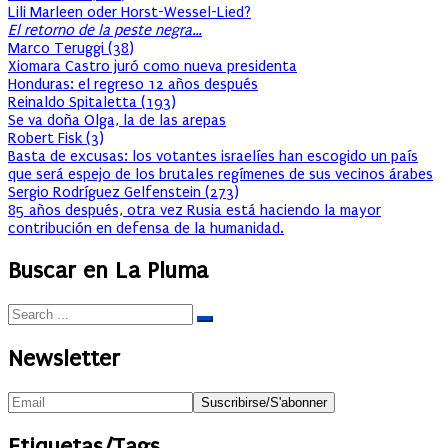
Lili Marleen oder Horst-Wessel-Lied?
El retorno de la peste negra…
Marco Teruggi
(
38
)
Xiomara Castro juró como nueva presidenta
Honduras: el regreso 12 años después
Reinaldo Spitaletta
(
193
)
Se va doña Olga, la de las arepas
Robert Fisk
(
3
)
Basta de excusas: los votantes israelíes han escogido un país
que será espejo de los brutales regímenes de sus vecinos árabes
Sergio Rodríguez Gelfenstein
(
273
)
85 años después, otra vez Rusia está haciendo la mayor
contribución en defensa de la humanidad.
Buscar en La Pluma
Newsletter
Etiquetas/Tags