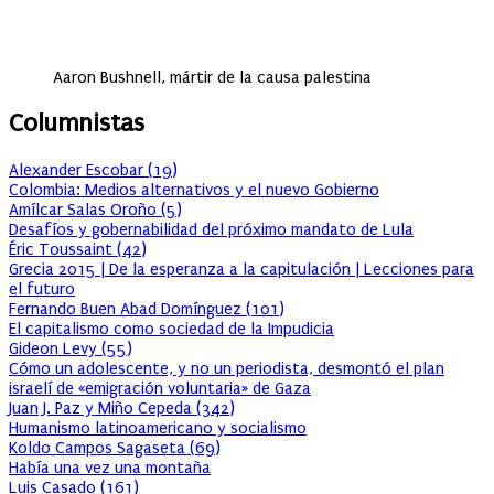
Aaron Bushnell, mártir de la causa palestina
Columnistas
Alexander Escobar
(
19
)
Colombia: Medios alternativos y el nuevo Gobierno
Amílcar Salas Oroño
(
5
)
Desafíos y gobernabilidad del próximo mandato de Lula
Éric Toussaint
(
42
)
Grecia 2015 | De la esperanza a la capitulación | Lecciones para
el futuro
Fernando Buen Abad Domínguez
(
101
)
El capitalismo como sociedad de la Impudicia
Gideon Levy
(
55
)
Cómo un adolescente, y no un periodista, desmontó el plan
israelí de «emigración voluntaria» de Gaza
Juan J. Paz y Miño Cepeda
(
342
)
Humanismo latinoamericano y socialismo
Koldo Campos Sagaseta
(
69
)
Había una vez una montaña
Luis Casado
(
161
)