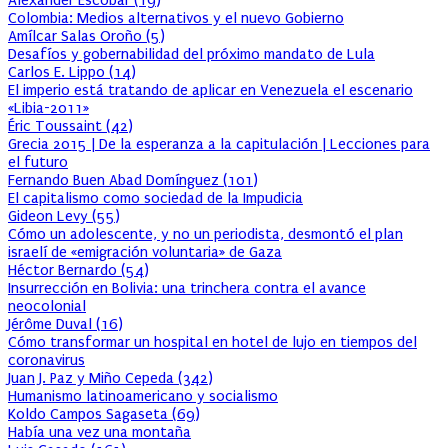
Colombia: Medios alternativos y el nuevo Gobierno
Amílcar Salas Oroño
(
5
)
Desafíos y gobernabilidad del próximo mandato de Lula
Carlos E. Lippo
(
14
)
El imperio está tratando de aplicar en Venezuela el escenario
«Libia-2011»
Éric Toussaint
(
42
)
Grecia 2015 | De la esperanza a la capitulación | Lecciones para
el futuro
Fernando Buen Abad Domínguez
(
101
)
El capitalismo como sociedad de la Impudicia
Gideon Levy
(
55
)
Cómo un adolescente, y no un periodista, desmontó el plan
israelí de «emigración voluntaria» de Gaza
Héctor Bernardo
(
54
)
Insurrección en Bolivia: una trinchera contra el avance
neocolonial
Jérôme Duval
(
16
)
Cómo transformar un hospital en hotel de lujo en tiempos del
coronavirus
Juan J. Paz y Miño Cepeda
(
342
)
Humanismo latinoamericano y socialismo
Koldo Campos Sagaseta
(
69
)
Había una vez una montaña