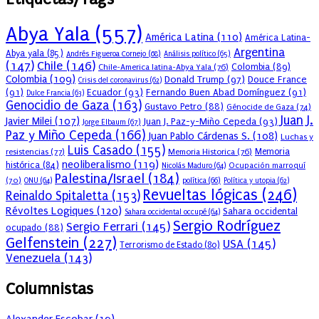
Abya Yala
(557)
América Latina
(110)
América Latina-
Argentina
Abya yala
(85)
Andrés Figueroa Cornejo
(68)
Análisis político
(65)
(147)
Chile
(146)
Colombia
(89)
Chile-America latina-Abya Yala
(76)
Colombia
(109)
Donald Trump
(97)
Douce France
Crisis del coronavirus
(62)
(91)
Ecuador
(93)
Fernando Buen Abad Domínguez
(91)
Dulce Francia
(63)
Genocidio de Gaza
(163)
Gustavo Petro
(88)
Génocide de Gaza
(74)
Juan J.
Javier Milei
(107)
Juan J. Paz-y-Miño Cepeda
(93)
Jorge Elbaum
(67)
Paz y Miño Cepeda
(166)
Juan Pablo Cárdenas S.
(108)
Luchas y
Luis Casado
(155)
resistencias
(77)
Memoria Historica
(76)
Memoria
neoliberalismo
(119)
histórica
(84)
Ocupación marroquí
Nicolás Maduro
(64)
Palestina/Israel
(184)
(70)
política
(66)
ONU
(64)
Política y utopia
(62)
Revueltas lógicas
(246)
Reinaldo Spitaletta
(153)
Révoltes Logiques
(120)
Sahara occidental
Sahara occidental occupé
(64)
Sergio Rodríguez
Sergio Ferrari
(145)
ocupado
(88)
Gelfenstein
(227)
USA
(145)
Terrorismo de Estado
(80)
Venezuela
(143)
Columnistas
Alexander Escobar
(
19
)