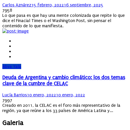
Author
Posted
Carlos Aznárez
15 febrero, 2022
16 septiembre, 2025
on
7958
Lo que pasa es que hay una mente colonizada que repite lo que
dice el Finacial Times o el Washington Post, sin pensar el
contenido de lo que manifiesta.
Abya Yala
Deuda de Argentina y cambio climático: los dos temas
clave de la cumbre de CELAC
Author
Posted
Lucía Barrios
10 enero, 2022
10 enero, 2022
on
7997
Creado en 2011, la CELAC es el foro más representativo de la
región, ya que reúne a los 33 países de América Latina y...
Galeria