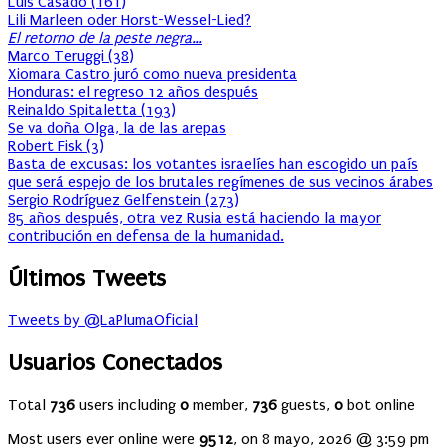
Luis Casado
(
161
)
Lili Marleen oder Horst-Wessel-Lied?
El retorno de la peste negra…
Marco Teruggi
(
38
)
Xiomara Castro juró como nueva presidenta
Honduras: el regreso 12 años después
Reinaldo Spitaletta
(
193
)
Se va doña Olga, la de las arepas
Robert Fisk
(
3
)
Basta de excusas: los votantes israelíes han escogido un país
que será espejo de los brutales regímenes de sus vecinos árabes
Sergio Rodríguez Gelfenstein
(
273
)
85 años después, otra vez Rusia está haciendo la mayor
contribución en defensa de la humanidad.
Últimos Tweets
Tweets by @LaPlumaOficial
Usuarios Conectados
Total
736
users including
0
member,
736
guests,
0
bot online
Most users ever online were
9512
, on 8 mayo, 2026 @ 3:59 pm