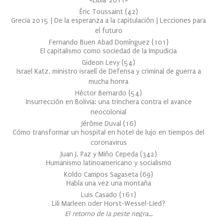
«Libia-2011»
Éric Toussaint
(
42
)
Grecia 2015 | De la esperanza a la capitulación | Lecciones para
el futuro
Fernando Buen Abad Domínguez
(
101
)
El capitalismo como sociedad de la Impudicia
Gideon Levy
(
54
)
Israel Katz, ministro israelí de Defensa y criminal de guerra a
mucha honra
Héctor Bernardo
(
54
)
Insurrección en Bolivia: una trinchera contra el avance
neocolonial
Jérôme Duval
(
16
)
Cómo transformar un hospital en hotel de lujo en tiempos del
coronavirus
Juan J. Paz y Miño Cepeda
(
342
)
Humanismo latinoamericano y socialismo
Koldo Campos Sagaseta
(
69
)
Había una vez una montaña
Luis Casado
(
161
)
Lili Marleen oder Horst-Wessel-Lied?
El retorno de la peste negra…