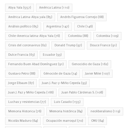
Abya Yala
(557)
América Latina
(110)
América Latina-Abya yala
(85)
Andrés Figueroa Cornejo
(68)
Análisis político
(65)
Argentina
(147)
Chile
(146)
Chile-America latina-Abya Yala
(76)
Colombia
(88)
Colombia
(109)
Crisis del coronavirus
(62)
Donald Trump
(97)
Douce France
(91)
Dulce Francia
(63)
Ecuador
(93)
Fernando Buen Abad Domínguez
(91)
Genocidio de Gaza
(162)
Gustavo Petro
(88)
Génocide de Gaza
(74)
Javier Milei
(107)
Jorge Elbaum
(67)
Juan J. Paz-y-Miño Cepeda
(93)
Juan J. Paz y Miño Cepeda
(166)
Juan Pablo Cárdenas S.
(108)
Luchas y resistencias
(77)
Luis Casado
(155)
Memoria Historica
(76)
Memoria histórica
(84)
neoliberalismo
(119)
Nicolás Maduro
(64)
Ocupación marroquí
(70)
ONU
(64)