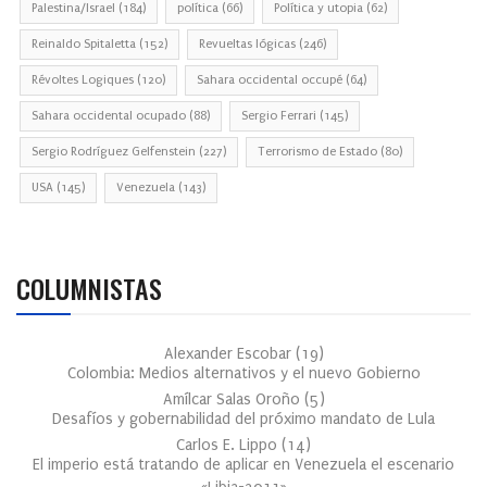
Palestina/Israel
(184)
política
(66)
Política y utopia
(62)
Reinaldo Spitaletta
(152)
Revueltas lógicas
(246)
Révoltes Logiques
(120)
Sahara occidental occupé
(64)
Sahara occidental ocupado
(88)
Sergio Ferrari
(145)
Sergio Rodríguez Gelfenstein
(227)
Terrorismo de Estado
(80)
USA
(145)
Venezuela
(143)
COLUMNISTAS
Alexander Escobar
(
19
)
Colombia: Medios alternativos y el nuevo Gobierno
Amílcar Salas Oroño
(
5
)
Desafíos y gobernabilidad del próximo mandato de Lula
Carlos E. Lippo
(
14
)
El imperio está tratando de aplicar en Venezuela el escenario