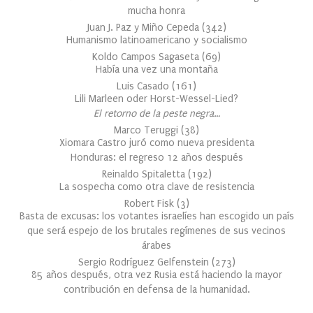
mucha honra
Juan J. Paz y Miño Cepeda
(
342
)
Humanismo latinoamericano y socialismo
Koldo Campos Sagaseta
(
69
)
Había una vez una montaña
Luis Casado
(
161
)
Lili Marleen oder Horst-Wessel-Lied?
El retorno de la peste negra…
Marco Teruggi
(
38
)
Xiomara Castro juró como nueva presidenta
Honduras: el regreso 12 años después
Reinaldo Spitaletta
(
192
)
La sospecha como otra clave de resistencia
Robert Fisk
(
3
)
Basta de excusas: los votantes israelíes han escogido un país
que será espejo de los brutales regímenes de sus vecinos
árabes
Sergio Rodríguez Gelfenstein
(
273
)
85 años después, otra vez Rusia está haciendo la mayor
contribución en defensa de la humanidad.