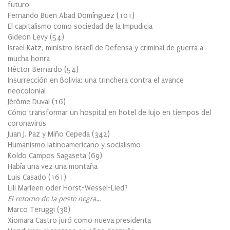
futuro
Fernando Buen Abad Domínguez
(
101
)
El capitalismo como sociedad de la Impudicia
Gideon Levy
(
54
)
Israel Katz, ministro israelí de Defensa y criminal de guerra a
mucha honra
Héctor Bernardo
(
54
)
Insurrección en Bolivia: una trinchera contra el avance
neocolonial
Jérôme Duval
(
16
)
Cómo transformar un hospital en hotel de lujo en tiempos del
coronavirus
Juan J. Paz y Miño Cepeda
(
342
)
Humanismo latinoamericano y socialismo
Koldo Campos Sagaseta
(
69
)
Había una vez una montaña
Luis Casado
(
161
)
Lili Marleen oder Horst-Wessel-Lied?
El retorno de la peste negra…
Marco Teruggi
(
38
)
Xiomara Castro juró como nueva presidenta