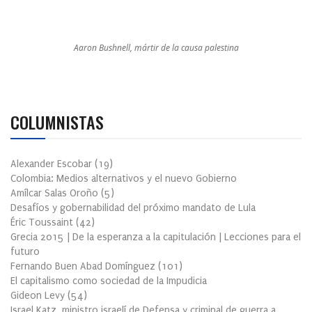
Aaron Bushnell, mártir de la causa palestina
COLUMNISTAS
Alexander Escobar
(
19
)
Colombia: Medios alternativos y el nuevo Gobierno
Amílcar Salas Oroño
(
5
)
Desafíos y gobernabilidad del próximo mandato de Lula
Éric Toussaint
(
42
)
Grecia 2015 | De la esperanza a la capitulación | Lecciones para el
futuro
Fernando Buen Abad Domínguez
(
101
)
El capitalismo como sociedad de la Impudicia
Gideon Levy
(
54
)
Israel Katz, ministro israelí de Defensa y criminal de guerra a