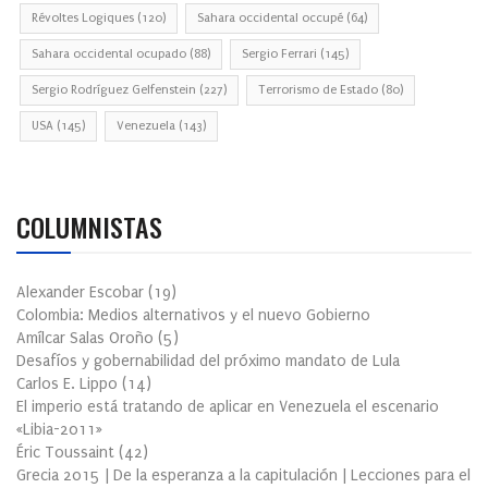
Révoltes Logiques
(120)
Sahara occidental occupé
(64)
Sahara occidental ocupado
(88)
Sergio Ferrari
(145)
Sergio Rodríguez Gelfenstein
(227)
Terrorismo de Estado
(80)
USA
(145)
Venezuela
(143)
COLUMNISTAS
Alexander Escobar
(
19
)
Colombia: Medios alternativos y el nuevo Gobierno
Amílcar Salas Oroño
(
5
)
Desafíos y gobernabilidad del próximo mandato de Lula
Carlos E. Lippo
(
14
)
El imperio está tratando de aplicar en Venezuela el escenario
«Libia-2011»
Éric Toussaint
(
42
)
Grecia 2015 | De la esperanza a la capitulación | Lecciones para el