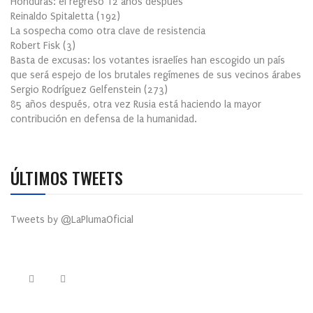
Honduras: el regreso 12 años después
Reinaldo Spitaletta
(
192
)
La sospecha como otra clave de resistencia
Robert Fisk
(
3
)
Basta de excusas: los votantes israelíes han escogido un país
que será espejo de los brutales regímenes de sus vecinos árabes
Sergio Rodríguez Gelfenstein
(
273
)
85 años después, otra vez Rusia está haciendo la mayor
contribución en defensa de la humanidad.
ÚLTIMOS TWEETS
Tweets by @LaPlumaOficial