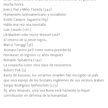
mucha honra
Juan J. Paz y Miño Cepeda
(
342
)
Humanismo latinoamericano y socialismo
Koldo Campos Sagaseta
(
69
)
Había una vez una montaña
Luis Casado
(
161
)
Lili Marleen oder Horst-Wessel-Lied?
El retorno de la peste negra…
Marco Teruggi
(
38
)
Xiomara Castro juró como nueva presidenta
Honduras: el regreso 12 años después
Reinaldo Spitaletta
(
192
)
La sospecha como otra clave de resistencia
Robert Fisk
(
3
)
Basta de excusas: los votantes israelíes han escogido un país
que será espejo de los brutales regímenes de sus vecinos árabes
Sergio Rodríguez Gelfenstein
(
273
)
85 años después, otra vez Rusia está haciendo la mayor
contribución en defensa de la humanidad.