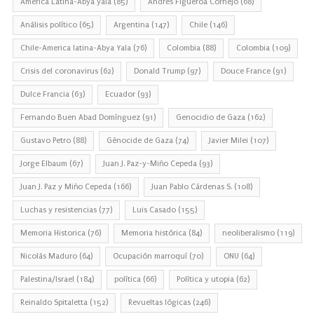
América Latina-Abya yala
(85)
Andrés Figueroa Cornejo
(68)
Análisis político
(65)
Argentina
(147)
Chile
(146)
Chile-America latina-Abya Yala
(76)
Colombia
(88)
Colombia
(109)
Crisis del coronavirus
(62)
Donald Trump
(97)
Douce France
(91)
Dulce Francia
(63)
Ecuador
(93)
Fernando Buen Abad Domínguez
(91)
Genocidio de Gaza
(162)
Gustavo Petro
(88)
Génocide de Gaza
(74)
Javier Milei
(107)
Jorge Elbaum
(67)
Juan J. Paz-y-Miño Cepeda
(93)
Juan J. Paz y Miño Cepeda
(166)
Juan Pablo Cárdenas S.
(108)
Luchas y resistencias
(77)
Luis Casado
(155)
Memoria Historica
(76)
Memoria histórica
(84)
neoliberalismo
(119)
Nicolás Maduro
(64)
Ocupación marroquí
(70)
ONU
(64)
Palestina/Israel
(184)
política
(66)
Política y utopia
(62)
Reinaldo Spitaletta
(152)
Revueltas lógicas
(246)