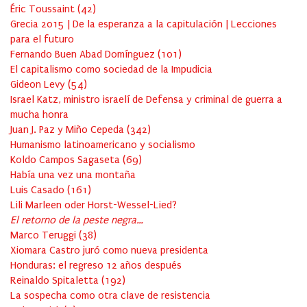
Éric Toussaint
(
42
)
Grecia 2015 | De la esperanza a la capitulación | Lecciones
para el futuro
Fernando Buen Abad Domínguez
(
101
)
El capitalismo como sociedad de la Impudicia
Gideon Levy
(
54
)
Israel Katz, ministro israelí de Defensa y criminal de guerra a
mucha honra
Juan J. Paz y Miño Cepeda
(
342
)
Humanismo latinoamericano y socialismo
Koldo Campos Sagaseta
(
69
)
Había una vez una montaña
Luis Casado
(
161
)
Lili Marleen oder Horst-Wessel-Lied?
El retorno de la peste negra…
Marco Teruggi
(
38
)
Xiomara Castro juró como nueva presidenta
Honduras: el regreso 12 años después
Reinaldo Spitaletta
(
192
)
La sospecha como otra clave de resistencia