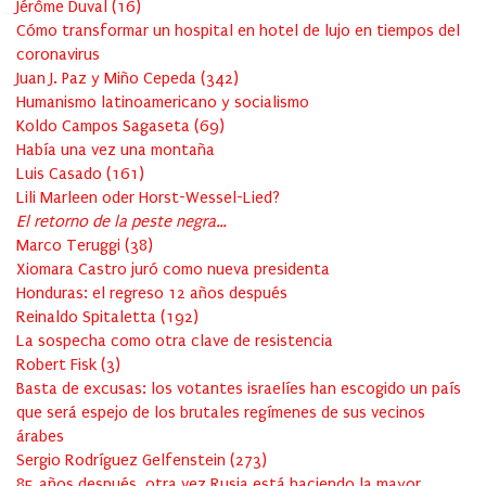
Jérôme Duval
(
16
)
Cómo transformar un hospital en hotel de lujo en tiempos del
coronavirus
Juan J. Paz y Miño Cepeda
(
342
)
Humanismo latinoamericano y socialismo
Koldo Campos Sagaseta
(
69
)
Había una vez una montaña
Luis Casado
(
161
)
Lili Marleen oder Horst-Wessel-Lied?
El retorno de la peste negra…
Marco Teruggi
(
38
)
Xiomara Castro juró como nueva presidenta
Honduras: el regreso 12 años después
Reinaldo Spitaletta
(
192
)
La sospecha como otra clave de resistencia
Robert Fisk
(
3
)
Basta de excusas: los votantes israelíes han escogido un país
que será espejo de los brutales regímenes de sus vecinos
árabes
Sergio Rodríguez Gelfenstein
(
273
)
85 años después, otra vez Rusia está haciendo la mayor