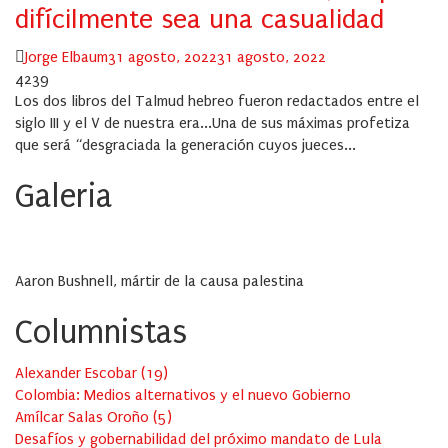
difícilmente sea una casualidad
Author
Posted
Jorge Elbaum
31 agosto, 2022
31 agosto, 2022
on
4239
Los dos libros del Talmud hebreo fueron redactados entre el
siglo III y el V de nuestra era...Una de sus máximas profetiza
que será “desgraciada la generación cuyos jueces...
Galeria
Aaron Bushnell, mártir de la causa palestina
Columnistas
Alexander Escobar
(
19
)
Colombia: Medios alternativos y el nuevo Gobierno
Amílcar Salas Oroño
(
5
)
Desafíos y gobernabilidad del próximo mandato de Lula