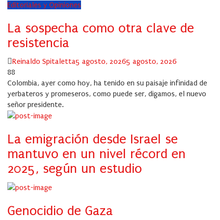
Editoriales y Opiniones
La sospecha como otra clave de
resistencia
Author
Posted
Reinaldo Spitaletta
5 agosto, 2026
5 agosto, 2026
on
88
Colombia, ayer como hoy, ha tenido en su paisaje infinidad de
yerbateros y promeseros, como puede ser, digamos, el nuevo
señor presidente.
La emigración desde Israel se
mantuvo en un nivel récord en
2025, según un estudio
Genocidio de Gaza