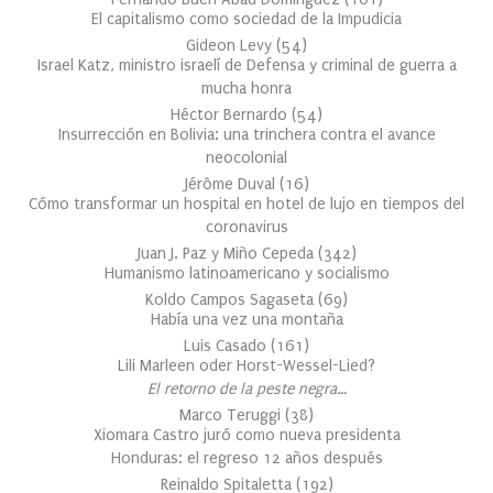
El capitalismo como sociedad de la Impudicia
Gideon Levy
(
54
)
Israel Katz, ministro israelí de Defensa y criminal de guerra a
mucha honra
Héctor Bernardo
(
54
)
Insurrección en Bolivia: una trinchera contra el avance
neocolonial
Jérôme Duval
(
16
)
Cómo transformar un hospital en hotel de lujo en tiempos del
coronavirus
Juan J. Paz y Miño Cepeda
(
342
)
Humanismo latinoamericano y socialismo
Koldo Campos Sagaseta
(
69
)
Había una vez una montaña
Luis Casado
(
161
)
Lili Marleen oder Horst-Wessel-Lied?
El retorno de la peste negra…
Marco Teruggi
(
38
)
Xiomara Castro juró como nueva presidenta
Honduras: el regreso 12 años después
Reinaldo Spitaletta
(
192
)