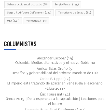
Sahara occidental ocupado
(88)
Sergio Ferrari
(145)
Sergio Rodríguez Gelfenstein
(227)
Terrorismo de Estado
(80)
USA
(145)
Venezuela
(143)
COLUMNISTAS
Alexander Escobar
(
19
)
Colombia: Medios alternativos y el nuevo Gobierno
Amílcar Salas Oroño
(
5
)
Desafíos y gobernabilidad del próximo mandato de Lula
Carlos E. Lippo
(
14
)
El imperio está tratando de aplicar en Venezuela el escenario
«Libia-2011»
Éric Toussaint
(
42
)
Grecia 2015 | De la esperanza a la capitulación | Lecciones para
el futuro
Fernando Buen Abad Domínguez
(
101
)