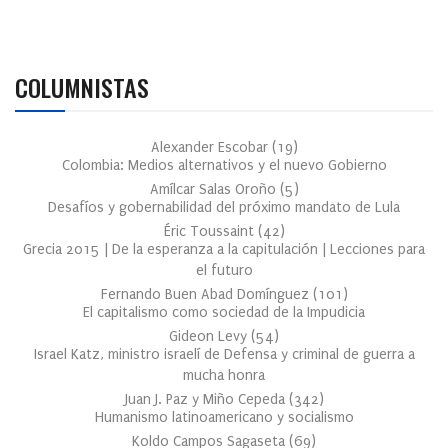
COLUMNISTAS
Alexander Escobar
(
19
)
Colombia: Medios alternativos y el nuevo Gobierno
Amílcar Salas Oroño
(
5
)
Desafíos y gobernabilidad del próximo mandato de Lula
Éric Toussaint
(
42
)
Grecia 2015 | De la esperanza a la capitulación | Lecciones para
el futuro
Fernando Buen Abad Domínguez
(
101
)
El capitalismo como sociedad de la Impudicia
Gideon Levy
(
54
)
Israel Katz, ministro israelí de Defensa y criminal de guerra a
mucha honra
Juan J. Paz y Miño Cepeda
(
342
)
Humanismo latinoamericano y socialismo
Koldo Campos Sagaseta
(
69
)