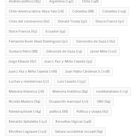
Análisis político
(65)
Argentina
(147)
Chile
(146)
Chile-America latina-Abya Yala
(76)
Colombia
(88)
Colombia
(109)
Crisis del coronavirus
(62)
Donald Trump
(97)
Douce France
(91)
Dulce Francia
(63)
Ecuador
(93)
Fernando Buen Abad Domínguez
(91)
Genocidio de Gaza
(162)
Gustavo Petro
(88)
Génocide de Gaza
(74)
Javier Milei
(107)
Jorge Elbaum
(67)
Juan J. Paz-y-Miño Cepeda
(93)
Juan J. Paz y Miño Cepeda
(166)
Juan Pablo Cárdenas S.
(108)
Luchas y resistencias
(77)
Luis Casado
(155)
Memoria Historica
(76)
Memoria histórica
(84)
neoliberalismo
(119)
Nicolás Maduro
(64)
Ocupación marroquí
(70)
ONU
(64)
Palestina/Israel
(184)
política
(66)
Política y utopia
(62)
Reinaldo Spitaletta
(152)
Revueltas lógicas
(246)
Révoltes Logiques
(120)
Sahara occidental occupé
(64)