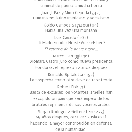
criminal de guerra a mucha honra
Juan J. Paz y Miño Cepeda
(
342
)
Humanismo latinoamericano y socialismo
Koldo Campos Sagaseta
(
69
)
Había una vez una montaña
Luis Casado
(
161
)
Lili Marleen oder Horst-Wessel-Lied?
El retorno de la peste negra…
Marco Teruggi
(
38
)
Xiomara Castro juró como nueva presidenta
Honduras: el regreso 12 años después
Reinaldo Spitaletta
(
192
)
La sospecha como otra clave de resistencia
Robert Fisk
(
3
)
Basta de excusas: los votantes israelíes han
escogido un país que será espejo de los
brutales regímenes de sus vecinos árabes
Sergio Rodríguez Gelfenstein
(
273
)
85 años después, otra vez Rusia está
haciendo la mayor contribución en defensa
de la humanidad.