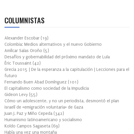
COLUMNISTAS
Alexander Escobar
(
19
)
Colombia: Medios alternativos y el nuevo Gobierno
Amílcar Salas Oroño
(
5
)
Desafíos y gobernabilidad del próximo mandato de Lula
Éric Toussaint
(
42
)
Grecia 2015 | De la esperanza a la capitulación | Lecciones para el
futuro
Fernando Buen Abad Domínguez
(
101
)
El capitalismo como sociedad de la Impudicia
Gideon Levy
(
55
)
Cómo un adolescente, y no un periodista, desmontó el plan
israelí de «emigración voluntaria» de Gaza
Juan J. Paz y Miño Cepeda
(
342
)
Humanismo latinoamericano y socialismo
Koldo Campos Sagaseta
(
69
)
Había una vez una montaña