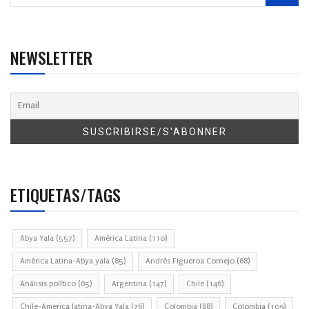
NEWSLETTER
ETIQUETAS/TAGS
Abya Yala
(557)
América Latina
(110)
América Latina-Abya yala
(85)
Andrés Figueroa Cornejo
(68)
Análisis político
(65)
Argentina
(147)
Chile
(146)
Chile-America latina-Abya Yala
(76)
Colombia
(88)
Colombia
(109)