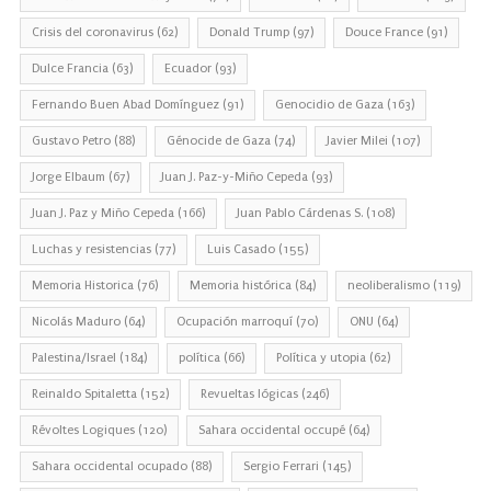
Crisis del coronavirus
(62)
Donald Trump
(97)
Douce France
(91)
Dulce Francia
(63)
Ecuador
(93)
Fernando Buen Abad Domínguez
(91)
Genocidio de Gaza
(163)
Gustavo Petro
(88)
Génocide de Gaza
(74)
Javier Milei
(107)
Jorge Elbaum
(67)
Juan J. Paz-y-Miño Cepeda
(93)
Juan J. Paz y Miño Cepeda
(166)
Juan Pablo Cárdenas S.
(108)
Luchas y resistencias
(77)
Luis Casado
(155)
Memoria Historica
(76)
Memoria histórica
(84)
neoliberalismo
(119)
Nicolás Maduro
(64)
Ocupación marroquí
(70)
ONU
(64)
Palestina/Israel
(184)
política
(66)
Política y utopia
(62)
Reinaldo Spitaletta
(152)
Revueltas lógicas
(246)
Révoltes Logiques
(120)
Sahara occidental occupé
(64)
Sahara occidental ocupado
(88)
Sergio Ferrari
(145)