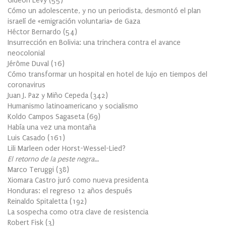
Gideon Levy
(
55
)
Cómo un adolescente, y no un periodista, desmontó el plan
israelí de «emigración voluntaria» de Gaza
Héctor Bernardo
(
54
)
Insurrección en Bolivia: una trinchera contra el avance
neocolonial
Jérôme Duval
(
16
)
Cómo transformar un hospital en hotel de lujo en tiempos del
coronavirus
Juan J. Paz y Miño Cepeda
(
342
)
Humanismo latinoamericano y socialismo
Koldo Campos Sagaseta
(
69
)
Había una vez una montaña
Luis Casado
(
161
)
Lili Marleen oder Horst-Wessel-Lied?
El retorno de la peste negra…
Marco Teruggi
(
38
)
Xiomara Castro juró como nueva presidenta
Honduras: el regreso 12 años después
Reinaldo Spitaletta
(
192
)
La sospecha como otra clave de resistencia
Robert Fisk
(
3
)