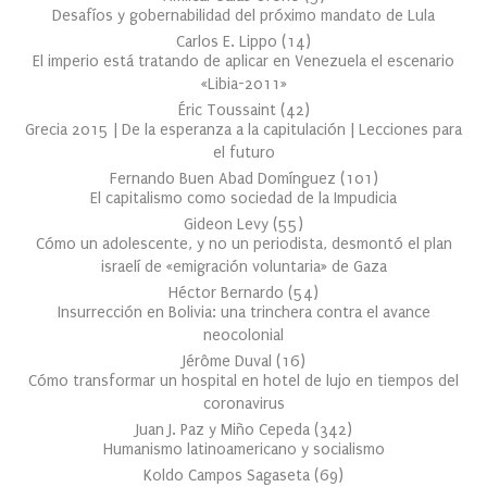
Desafíos y gobernabilidad del próximo mandato de Lula
Carlos E. Lippo
(
14
)
El imperio está tratando de aplicar en Venezuela el escenario
«Libia-2011»
Éric Toussaint
(
42
)
Grecia 2015 | De la esperanza a la capitulación | Lecciones para
el futuro
Fernando Buen Abad Domínguez
(
101
)
El capitalismo como sociedad de la Impudicia
Gideon Levy
(
55
)
Cómo un adolescente, y no un periodista, desmontó el plan
israelí de «emigración voluntaria» de Gaza
Héctor Bernardo
(
54
)
Insurrección en Bolivia: una trinchera contra el avance
neocolonial
Jérôme Duval
(
16
)
Cómo transformar un hospital en hotel de lujo en tiempos del
coronavirus
Juan J. Paz y Miño Cepeda
(
342
)
Humanismo latinoamericano y socialismo
Koldo Campos Sagaseta
(
69
)