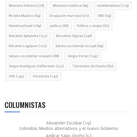
Memoria Historica
(76)
Memoria histórica
(84)
neoliberalismo
(119)
Nicolás Maduro
(64)
Ocupación marroquí
(70)
ONU
(64)
Palestina/Israel
(184)
política
(66)
Política y utopia
(62)
Reinaldo Spitaletta
(152)
Revueltas lógicas
(246)
Révoltes Logiques
(120)
Sahara occidental occupé
(64)
Sahara occidental ocupado
(88)
Sergio Ferrari
(145)
Sergio Rodríguez Gelfenstein
(227)
Terrorismo de Estado
(80)
USA
(145)
Venezuela
(143)
COLUMNISTAS
Alexander Escobar
(
19
)
Colombia: Medios alternativos y el nuevo Gobierno
Amílcar Salas Oroño
(
5
)