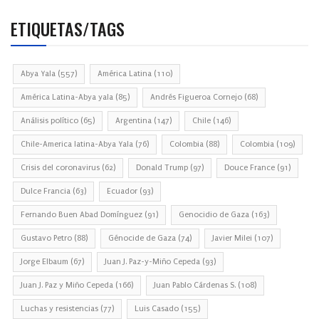
ETIQUETAS/TAGS
Abya Yala
(557)
América Latina
(110)
América Latina-Abya yala
(85)
Andrés Figueroa Cornejo
(68)
Análisis político
(65)
Argentina
(147)
Chile
(146)
Chile-America latina-Abya Yala
(76)
Colombia
(88)
Colombia
(109)
Crisis del coronavirus
(62)
Donald Trump
(97)
Douce France
(91)
Dulce Francia
(63)
Ecuador
(93)
Fernando Buen Abad Domínguez
(91)
Genocidio de Gaza
(163)
Gustavo Petro
(88)
Génocide de Gaza
(74)
Javier Milei
(107)
Jorge Elbaum
(67)
Juan J. Paz-y-Miño Cepeda
(93)
Juan J. Paz y Miño Cepeda
(166)
Juan Pablo Cárdenas S.
(108)
Luchas y resistencias
(77)
Luis Casado
(155)