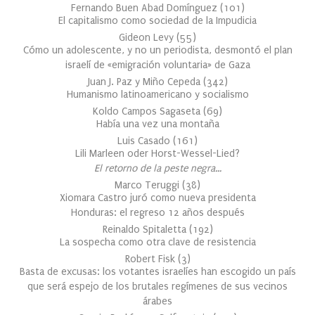
Fernando Buen Abad Domínguez
(
101
)
El capitalismo como sociedad de la Impudicia
Gideon Levy
(
55
)
Cómo un adolescente, y no un periodista, desmontó el plan
israelí de «emigración voluntaria» de Gaza
Juan J. Paz y Miño Cepeda
(
342
)
Humanismo latinoamericano y socialismo
Koldo Campos Sagaseta
(
69
)
Había una vez una montaña
Luis Casado
(
161
)
Lili Marleen oder Horst-Wessel-Lied?
El retorno de la peste negra…
Marco Teruggi
(
38
)
Xiomara Castro juró como nueva presidenta
Honduras: el regreso 12 años después
Reinaldo Spitaletta
(
192
)
La sospecha como otra clave de resistencia
Robert Fisk
(
3
)
Basta de excusas: los votantes israelíes han escogido un país
que será espejo de los brutales regímenes de sus vecinos
árabes