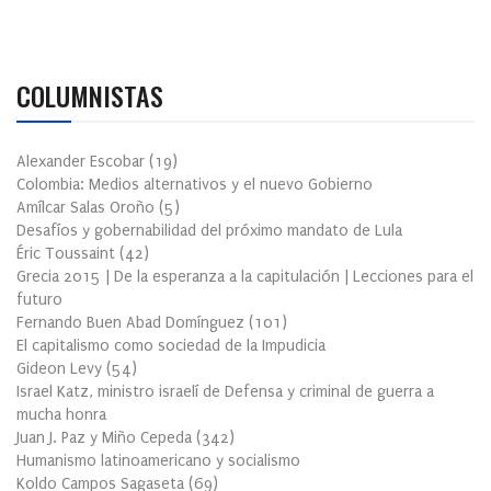
COLUMNISTAS
Alexander Escobar
(
19
)
Colombia: Medios alternativos y el nuevo Gobierno
Amílcar Salas Oroño
(
5
)
Desafíos y gobernabilidad del próximo mandato de Lula
Éric Toussaint
(
42
)
Grecia 2015 | De la esperanza a la capitulación | Lecciones para el
futuro
Fernando Buen Abad Domínguez
(
101
)
El capitalismo como sociedad de la Impudicia
Gideon Levy
(
54
)
Israel Katz, ministro israelí de Defensa y criminal de guerra a
mucha honra
Juan J. Paz y Miño Cepeda
(
342
)
Humanismo latinoamericano y socialismo
Koldo Campos Sagaseta
(
69
)