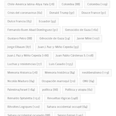
Chile-America latina-Abya Yala
(76)
Colombia
(88)
Colombia
(109)
Crisis del coronavirus
(62)
Donald Trump
(97)
Douce France
(91)
Dulce Francia
(63)
Ecuador
(93)
Fernando Buen Abad Domínguez
(91)
Genocidio de Gaza
(162)
Gustavo Petro
(88)
Génocide de Gaza
(74)
Javier Milei
(107)
Jorge Elbaum
(67)
Juan J. Paz-y-Miño Cepeda
(93)
Juan J. Paz y Miño Cepeda
(166)
Juan Pablo Cárdenas S.
(108)
Luchas y resistencias
(77)
Luis Casado
(155)
Memoria Historica
(76)
Memoria histórica
(84)
neoliberalismo
(119)
Nicolás Maduro
(64)
Ocupación marroquí
(70)
ONU
(64)
Palestina/Israel
(184)
política
(66)
Política y utopia
(62)
Reinaldo Spitaletta
(152)
Revueltas lógicas
(246)
Révoltes Logiques
(120)
Sahara occidental occupé
(64)
Sahara occidental ocupado
(88)
Sergio Ferrari
(145)