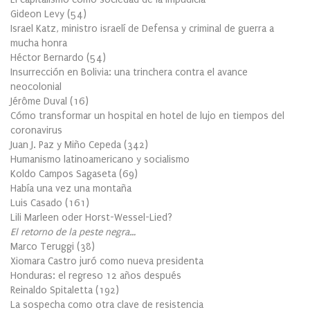
Gideon Levy
(
54
)
Israel Katz, ministro israelí de Defensa y criminal de guerra a
mucha honra
Héctor Bernardo
(
54
)
Insurrección en Bolivia: una trinchera contra el avance
neocolonial
Jérôme Duval
(
16
)
Cómo transformar un hospital en hotel de lujo en tiempos del
coronavirus
Juan J. Paz y Miño Cepeda
(
342
)
Humanismo latinoamericano y socialismo
Koldo Campos Sagaseta
(
69
)
Había una vez una montaña
Luis Casado
(
161
)
Lili Marleen oder Horst-Wessel-Lied?
El retorno de la peste negra…
Marco Teruggi
(
38
)
Xiomara Castro juró como nueva presidenta
Honduras: el regreso 12 años después
Reinaldo Spitaletta
(
192
)
La sospecha como otra clave de resistencia