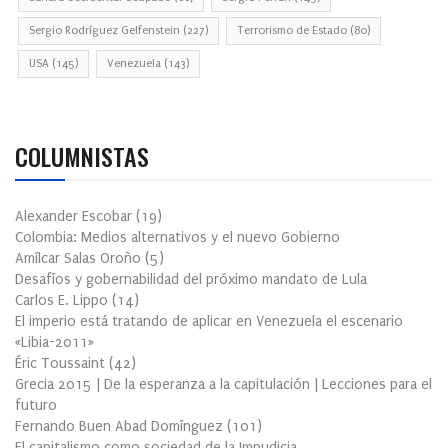
Sergio Rodríguez Gelfenstein
(227)
Terrorismo de Estado
(80)
USA
(145)
Venezuela
(143)
COLUMNISTAS
Alexander Escobar
(
19
)
Colombia: Medios alternativos y el nuevo Gobierno
Amílcar Salas Oroño
(
5
)
Desafíos y gobernabilidad del próximo mandato de Lula
Carlos E. Lippo
(
14
)
El imperio está tratando de aplicar en Venezuela el escenario
«Libia-2011»
Éric Toussaint
(
42
)
Grecia 2015 | De la esperanza a la capitulación | Lecciones para el
futuro
Fernando Buen Abad Domínguez
(
101
)
El capitalismo como sociedad de la Impudicia