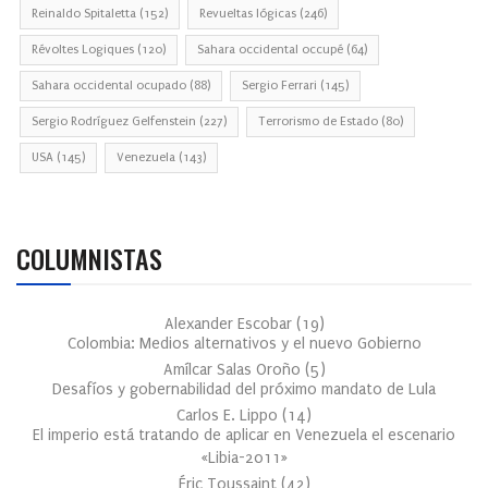
Reinaldo Spitaletta
(152)
Revueltas lógicas
(246)
Révoltes Logiques
(120)
Sahara occidental occupé
(64)
Sahara occidental ocupado
(88)
Sergio Ferrari
(145)
Sergio Rodríguez Gelfenstein
(227)
Terrorismo de Estado
(80)
USA
(145)
Venezuela
(143)
COLUMNISTAS
Alexander Escobar
(
19
)
Colombia: Medios alternativos y el nuevo Gobierno
Amílcar Salas Oroño
(
5
)
Desafíos y gobernabilidad del próximo mandato de Lula
Carlos E. Lippo
(
14
)
El imperio está tratando de aplicar en Venezuela el escenario
«Libia-2011»
Éric Toussaint
(
42
)