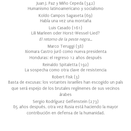
Juan J. Paz y Miño Cepeda
(
342
)
Humanismo latinoamericano y socialismo
Koldo Campos Sagaseta
(
69
)
Había una vez una montaña
Luis Casado
(
161
)
Lili Marleen oder Horst-Wessel-Lied?
El retorno de la peste negra…
Marco Teruggi
(
38
)
Xiomara Castro juró como nueva presidenta
Honduras: el regreso 12 años después
Reinaldo Spitaletta
(
192
)
La sospecha como otra clave de resistencia
Robert Fisk
(
3
)
Basta de excusas: los votantes israelíes han escogido un país
que será espejo de los brutales regímenes de sus vecinos
árabes
Sergio Rodríguez Gelfenstein
(
273
)
85 años después, otra vez Rusia está haciendo la mayor
contribución en defensa de la humanidad.