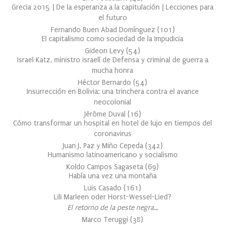
Grecia 2015 | De la esperanza a la capitulación | Lecciones para
el futuro
Fernando Buen Abad Domínguez
(
101
)
El capitalismo como sociedad de la Impudicia
Gideon Levy
(
54
)
Israel Katz, ministro israelí de Defensa y criminal de guerra a
mucha honra
Héctor Bernardo
(
54
)
Insurrección en Bolivia: una trinchera contra el avance
neocolonial
Jérôme Duval
(
16
)
Cómo transformar un hospital en hotel de lujo en tiempos del
coronavirus
Juan J. Paz y Miño Cepeda
(
342
)
Humanismo latinoamericano y socialismo
Koldo Campos Sagaseta
(
69
)
Había una vez una montaña
Luis Casado
(
161
)
Lili Marleen oder Horst-Wessel-Lied?
El retorno de la peste negra…
Marco Teruggi
(
38
)