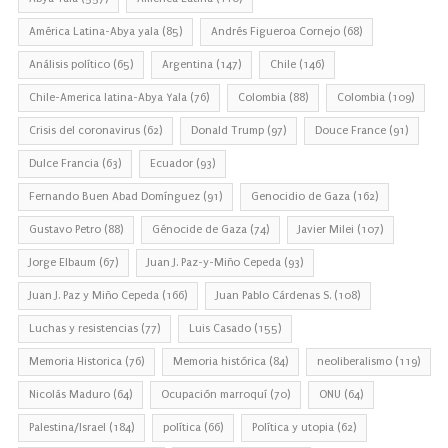
América Latina-Abya yala
(85)
Andrés Figueroa Cornejo
(68)
Análisis político
(65)
Argentina
(147)
Chile
(146)
Chile-America latina-Abya Yala
(76)
Colombia
(88)
Colombia
(109)
Crisis del coronavirus
(62)
Donald Trump
(97)
Douce France
(91)
Dulce Francia
(63)
Ecuador
(93)
Fernando Buen Abad Domínguez
(91)
Genocidio de Gaza
(162)
Gustavo Petro
(88)
Génocide de Gaza
(74)
Javier Milei
(107)
Jorge Elbaum
(67)
Juan J. Paz-y-Miño Cepeda
(93)
Juan J. Paz y Miño Cepeda
(166)
Juan Pablo Cárdenas S.
(108)
Luchas y resistencias
(77)
Luis Casado
(155)
Memoria Historica
(76)
Memoria histórica
(84)
neoliberalismo
(119)
Nicolás Maduro
(64)
Ocupación marroquí
(70)
ONU
(64)
Palestina/Israel
(184)
política
(66)
Política y utopia
(62)