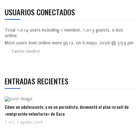
USUARIOS CONECTADOS
Total
1.014
users including
1
member,
1.013
guests,
0
bot
online
Most users ever online were
9512
, on 8 mayo, 2026 @ 3:59 pm
Fausto Giudice
ENTRADAS RECIENTES
Cómo un adolescente, y no un periodista, desmontó el plan israelí de
«emigración voluntaria» de Gaza
12
7 agosto, 2026