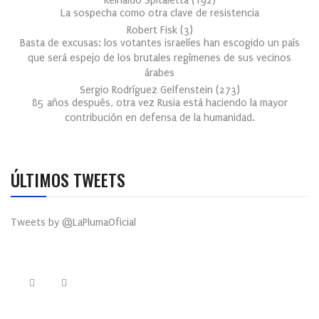
Reinaldo Spitaletta
(
192
)
La sospecha como otra clave de resistencia
Robert Fisk
(
3
)
Basta de excusas: los votantes israelíes han escogido un país
que será espejo de los brutales regímenes de sus vecinos
árabes
Sergio Rodríguez Gelfenstein
(
273
)
85 años después, otra vez Rusia está haciendo la mayor
contribución en defensa de la humanidad.
ÚLTIMOS TWEETS
Tweets by @LaPlumaOficial