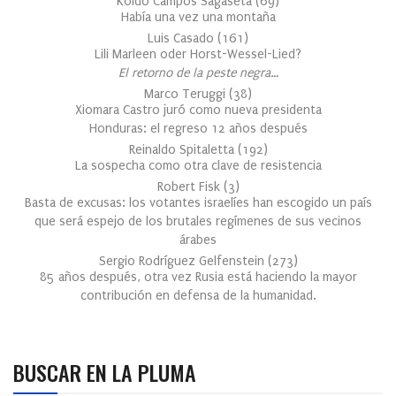
Koldo Campos Sagaseta
(
69
)
Había una vez una montaña
Luis Casado
(
161
)
Lili Marleen oder Horst-Wessel-Lied?
El retorno de la peste negra…
Marco Teruggi
(
38
)
Xiomara Castro juró como nueva presidenta
Honduras: el regreso 12 años después
Reinaldo Spitaletta
(
192
)
La sospecha como otra clave de resistencia
Robert Fisk
(
3
)
Basta de excusas: los votantes israelíes han escogido un país
que será espejo de los brutales regímenes de sus vecinos
árabes
Sergio Rodríguez Gelfenstein
(
273
)
85 años después, otra vez Rusia está haciendo la mayor
contribución en defensa de la humanidad.
BUSCAR EN LA PLUMA