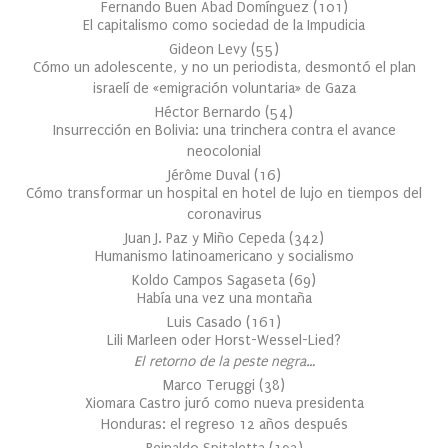
Fernando Buen Abad Domínguez
(
101
)
El capitalismo como sociedad de la Impudicia
Gideon Levy
(
55
)
Cómo un adolescente, y no un periodista, desmontó el plan
israelí de «emigración voluntaria» de Gaza
Héctor Bernardo
(
54
)
Insurrección en Bolivia: una trinchera contra el avance
neocolonial
Jérôme Duval
(
16
)
Cómo transformar un hospital en hotel de lujo en tiempos del
coronavirus
Juan J. Paz y Miño Cepeda
(
342
)
Humanismo latinoamericano y socialismo
Koldo Campos Sagaseta
(
69
)
Había una vez una montaña
Luis Casado
(
161
)
Lili Marleen oder Horst-Wessel-Lied?
El retorno de la peste negra…
Marco Teruggi
(
38
)
Xiomara Castro juró como nueva presidenta
Honduras: el regreso 12 años después