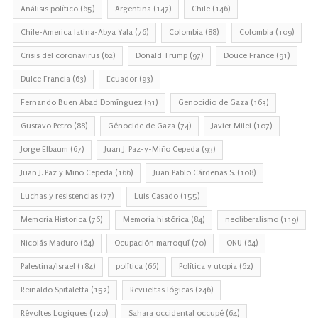
Análisis político
(65)
Argentina
(147)
Chile
(146)
Chile-America latina-Abya Yala
(76)
Colombia
(88)
Colombia
(109)
Crisis del coronavirus
(62)
Donald Trump
(97)
Douce France
(91)
Dulce Francia
(63)
Ecuador
(93)
Fernando Buen Abad Domínguez
(91)
Genocidio de Gaza
(163)
Gustavo Petro
(88)
Génocide de Gaza
(74)
Javier Milei
(107)
Jorge Elbaum
(67)
Juan J. Paz-y-Miño Cepeda
(93)
Juan J. Paz y Miño Cepeda
(166)
Juan Pablo Cárdenas S.
(108)
Luchas y resistencias
(77)
Luis Casado
(155)
Memoria Historica
(76)
Memoria histórica
(84)
neoliberalismo
(119)
Nicolás Maduro
(64)
Ocupación marroquí
(70)
ONU
(64)
Palestina/Israel
(184)
política
(66)
Política y utopia
(62)
Reinaldo Spitaletta
(152)
Revueltas lógicas
(246)
Révoltes Logiques
(120)
Sahara occidental occupé
(64)