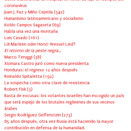
coronavirus
Juan J. Paz y Miño Cepeda
(
342
)
Humanismo latinoamericano y socialismo
Koldo Campos Sagaseta
(
69
)
Había una vez una montaña
Luis Casado
(
161
)
Lili Marleen oder Horst-Wessel-Lied?
El retorno de la peste negra…
Marco Teruggi
(
38
)
Xiomara Castro juró como nueva presidenta
Honduras: el regreso 12 años después
Reinaldo Spitaletta
(
192
)
La sospecha como otra clave de resistencia
Robert Fisk
(
3
)
Basta de excusas: los votantes israelíes han escogido un país
que será espejo de los brutales regímenes de sus vecinos
árabes
Sergio Rodríguez Gelfenstein
(
273
)
85 años después, otra vez Rusia está haciendo la mayor
contribución en defensa de la humanidad.