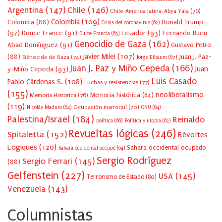
Argentina
(147)
Chile
(146)
Chile-America latina-Abya Yala
(76)
Colombia
(109)
Colombia
(88)
Donald Trump
Crisis del coronavirus
(62)
(97)
Douce France
(91)
Ecuador
(93)
Fernando Buen
Dulce Francia
(63)
Genocidio de Gaza
(162)
Abad Domínguez
(91)
Gustavo Petro
Javier Milei
(107)
(88)
Juan J. Paz-
Génocide de Gaza
(74)
Jorge Elbaum
(67)
Juan J. Paz y Miño Cepeda
(166)
Juan
y-Miño Cepeda
(93)
Luis Casado
Pablo Cárdenas S.
(108)
Luchas y resistencias
(77)
(155)
neoliberalismo
Memoria Historica
(76)
Memoria histórica
(84)
(119)
Ocupación marroquí
(70)
Nicolás Maduro
(64)
ONU
(64)
Palestina/Israel
(184)
Reinaldo
política
(66)
Política y utopia
(62)
Revueltas lógicas
(246)
Spitaletta
(152)
Révoltes
Logiques
(120)
Sahara occidental ocupado
Sahara occidental occupé
(64)
Sergio Rodríguez
Sergio Ferrari
(145)
(88)
Gelfenstein
(227)
USA
(145)
Terrorismo de Estado
(80)
Venezuela
(143)
Columnistas