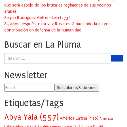
que será espejo de los brutales regímenes de sus vecinos
árabes
Sergio Rodríguez Gelfenstein
(
273
)
85 años después, otra vez Rusia está haciendo la mayor
contribución en defensa de la humanidad.
Buscar en La Pluma
Newsletter
Etiquetas/Tags
Abya Yala
(557)
América Latina
(110)
América
Latina-Abya yala
(85)
Andrés Figueroa Cornejo
(68)
Análisis político
(65)