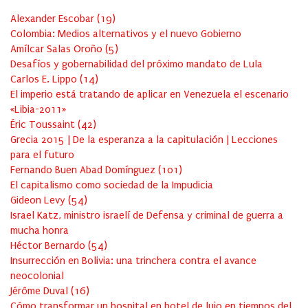
Alexander Escobar
(
19
)
Colombia: Medios alternativos y el nuevo Gobierno
Amílcar Salas Oroño
(
5
)
Desafíos y gobernabilidad del próximo mandato de Lula
Carlos E. Lippo
(
14
)
El imperio está tratando de aplicar en Venezuela el escenario
«Libia-2011»
Éric Toussaint
(
42
)
Grecia 2015 | De la esperanza a la capitulación | Lecciones
para el futuro
Fernando Buen Abad Domínguez
(
101
)
El capitalismo como sociedad de la Impudicia
Gideon Levy
(
54
)
Israel Katz, ministro israelí de Defensa y criminal de guerra a
mucha honra
Héctor Bernardo
(
54
)
Insurrección en Bolivia: una trinchera contra el avance
neocolonial
Jérôme Duval
(
16
)
Cómo transformar un hospital en hotel de lujo en tiempos del