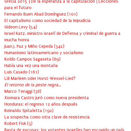
Grecia 2015 | De la esperanza a la capitulación | Lecciones
para el futuro
Fernando Buen Abad Domínguez
(
101
)
El capitalismo como sociedad de la Impudicia
Gideon Levy
(
54
)
Israel Katz, ministro israelí de Defensa y criminal de guerra a
mucha honra
Juan J. Paz y Miño Cepeda
(
342
)
Humanismo latinoamericano y socialismo
Koldo Campos Sagaseta
(
69
)
Había una vez una montaña
Luis Casado
(
161
)
Lili Marleen oder Horst-Wessel-Lied?
El retorno de la peste negra…
Marco Teruggi
(
38
)
Xiomara Castro juró como nueva presidenta
Honduras: el regreso 12 años después
Reinaldo Spitaletta
(
192
)
La sospecha como otra clave de resistencia
Robert Fisk
(
3
)
Basta de excusas: los votantes israelíes han escogido un país