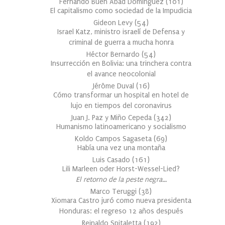
Fernando Buen Abad Domínguez
(
101
)
El capitalismo como sociedad de la Impudicia
Gideon Levy
(
54
)
Israel Katz, ministro israelí de Defensa y
criminal de guerra a mucha honra
Héctor Bernardo
(
54
)
Insurrección en Bolivia: una trinchera contra
el avance neocolonial
Jérôme Duval
(
16
)
Cómo transformar un hospital en hotel de
lujo en tiempos del coronavirus
Juan J. Paz y Miño Cepeda
(
342
)
Humanismo latinoamericano y socialismo
Koldo Campos Sagaseta
(
69
)
Había una vez una montaña
Luis Casado
(
161
)
Lili Marleen oder Horst-Wessel-Lied?
El retorno de la peste negra…
Marco Teruggi
(
38
)
Xiomara Castro juró como nueva presidenta
Honduras: el regreso 12 años después
Reinaldo Spitaletta
(
192
)