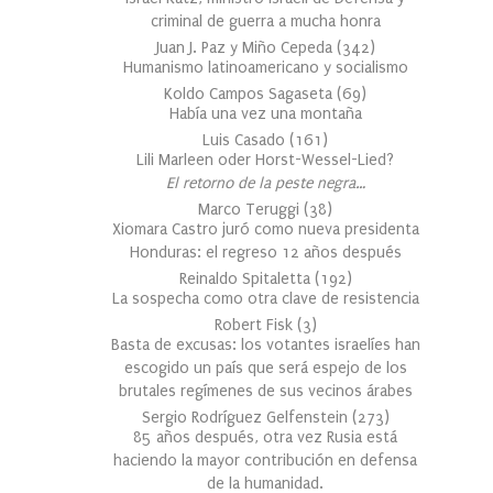
criminal de guerra a mucha honra
Juan J. Paz y Miño Cepeda
(
342
)
Humanismo latinoamericano y socialismo
Koldo Campos Sagaseta
(
69
)
Había una vez una montaña
Luis Casado
(
161
)
Lili Marleen oder Horst-Wessel-Lied?
El retorno de la peste negra…
Marco Teruggi
(
38
)
Xiomara Castro juró como nueva presidenta
Honduras: el regreso 12 años después
Reinaldo Spitaletta
(
192
)
La sospecha como otra clave de resistencia
Robert Fisk
(
3
)
Basta de excusas: los votantes israelíes han
escogido un país que será espejo de los
brutales regímenes de sus vecinos árabes
Sergio Rodríguez Gelfenstein
(
273
)
85 años después, otra vez Rusia está
haciendo la mayor contribución en defensa
de la humanidad.