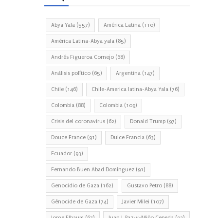
Abya Yala
(557)
América Latina
(110)
América Latina-Abya yala
(85)
Andrés Figueroa Cornejo
(68)
Análisis político
(65)
Argentina
(147)
Chile
(146)
Chile-America latina-Abya Yala
(76)
Colombia
(88)
Colombia
(109)
Crisis del coronavirus
(62)
Donald Trump
(97)
Douce France
(91)
Dulce Francia
(63)
Ecuador
(93)
Fernando Buen Abad Domínguez
(91)
Genocidio de Gaza
(162)
Gustavo Petro
(88)
Génocide de Gaza
(74)
Javier Milei
(107)
Jorge Elbaum
(67)
Juan J. Paz-y-Miño Cepeda
(93)