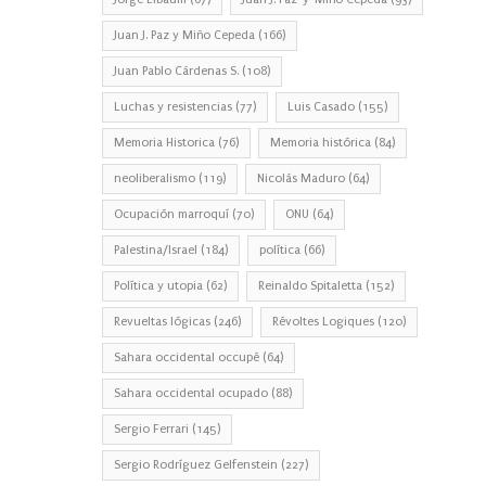
Juan J. Paz y Miño Cepeda
(166)
Juan Pablo Cárdenas S.
(108)
Luchas y resistencias
(77)
Luis Casado
(155)
Memoria Historica
(76)
Memoria histórica
(84)
neoliberalismo
(119)
Nicolás Maduro
(64)
Ocupación marroquí
(70)
ONU
(64)
Palestina/Israel
(184)
política
(66)
Política y utopia
(62)
Reinaldo Spitaletta
(152)
Revueltas lógicas
(246)
Révoltes Logiques
(120)
Sahara occidental occupé
(64)
Sahara occidental ocupado
(88)
Sergio Ferrari
(145)
Sergio Rodríguez Gelfenstein
(227)