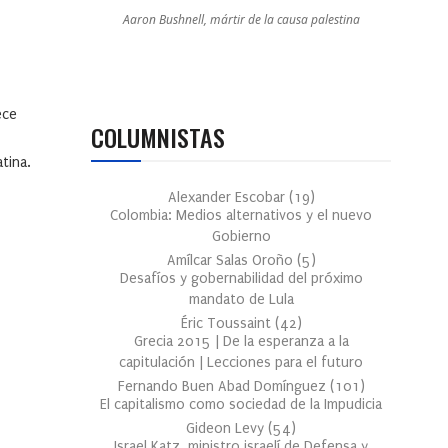
Aaron Bushnell, mártir de la causa palestina
ece
COLUMNISTAS
tina.
Alexander Escobar
(
19
)
Colombia: Medios alternativos y el nuevo
Gobierno
Amílcar Salas Oroño
(
5
)
Desafíos y gobernabilidad del próximo
mandato de Lula
Éric Toussaint
(
42
)
Grecia 2015 | De la esperanza a la
capitulación | Lecciones para el futuro
Fernando Buen Abad Domínguez
(
101
)
El capitalismo como sociedad de la Impudicia
Gideon Levy
(
54
)
Israel Katz, ministro israelí de Defensa y