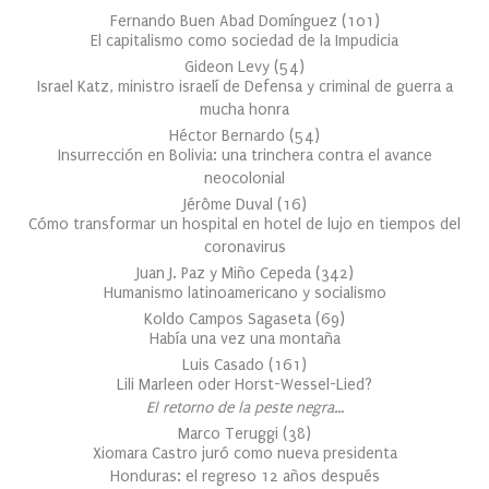
Fernando Buen Abad Domínguez
(
101
)
El capitalismo como sociedad de la Impudicia
Gideon Levy
(
54
)
Israel Katz, ministro israelí de Defensa y criminal de guerra a
mucha honra
Héctor Bernardo
(
54
)
Insurrección en Bolivia: una trinchera contra el avance
neocolonial
Jérôme Duval
(
16
)
Cómo transformar un hospital en hotel de lujo en tiempos del
coronavirus
Juan J. Paz y Miño Cepeda
(
342
)
Humanismo latinoamericano y socialismo
Koldo Campos Sagaseta
(
69
)
Había una vez una montaña
Luis Casado
(
161
)
Lili Marleen oder Horst-Wessel-Lied?
El retorno de la peste negra…
Marco Teruggi
(
38
)
Xiomara Castro juró como nueva presidenta
Honduras: el regreso 12 años después