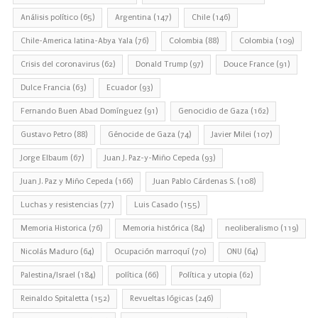
Análisis político
(65)
Argentina
(147)
Chile
(146)
Chile-America latina-Abya Yala
(76)
Colombia
(88)
Colombia
(109)
Crisis del coronavirus
(62)
Donald Trump
(97)
Douce France
(91)
Dulce Francia
(63)
Ecuador
(93)
Fernando Buen Abad Domínguez
(91)
Genocidio de Gaza
(162)
Gustavo Petro
(88)
Génocide de Gaza
(74)
Javier Milei
(107)
Jorge Elbaum
(67)
Juan J. Paz-y-Miño Cepeda
(93)
Juan J. Paz y Miño Cepeda
(166)
Juan Pablo Cárdenas S.
(108)
Luchas y resistencias
(77)
Luis Casado
(155)
Memoria Historica
(76)
Memoria histórica
(84)
neoliberalismo
(119)
Nicolás Maduro
(64)
Ocupación marroquí
(70)
ONU
(64)
Palestina/Israel
(184)
política
(66)
Política y utopia
(62)
Reinaldo Spitaletta
(152)
Revueltas lógicas
(246)