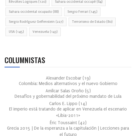
Révoltes Logiques
(120)
Sahara occidental occupé
(64)
Sahara occidental ocupado
(88)
Sergio Ferrari
(145)
Sergio Rodríguez Gelfenstein
(227)
Terrorismo de Estado
(80)
USA
(145)
Venezuela
(143)
COLUMNISTAS
Alexander Escobar
(
19
)
Colombia: Medios alternativos y el nuevo Gobierno
Amílcar Salas Oroño
(
5
)
Desafíos y gobernabilidad del próximo mandato de Lula
Carlos E. Lippo
(
14
)
El imperio está tratando de aplicar en Venezuela el escenario
«Libia-2011»
Éric Toussaint
(
42
)
Grecia 2015 | De la esperanza a la capitulación | Lecciones para
el futuro