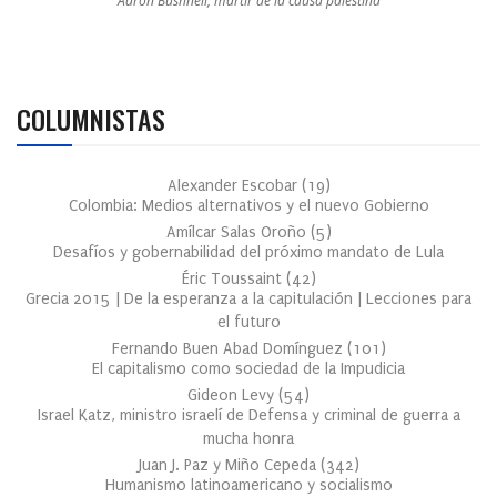
Aaron Bushnell, mártir de la causa palestina
COLUMNISTAS
Alexander Escobar
(
19
)
Colombia: Medios alternativos y el nuevo Gobierno
Amílcar Salas Oroño
(
5
)
Desafíos y gobernabilidad del próximo mandato de Lula
Éric Toussaint
(
42
)
Grecia 2015 | De la esperanza a la capitulación | Lecciones para
el futuro
Fernando Buen Abad Domínguez
(
101
)
El capitalismo como sociedad de la Impudicia
Gideon Levy
(
54
)
Israel Katz, ministro israelí de Defensa y criminal de guerra a
mucha honra
Juan J. Paz y Miño Cepeda
(
342
)
Humanismo latinoamericano y socialismo