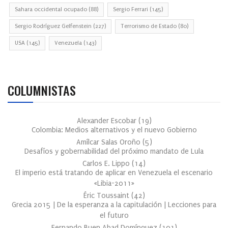
Sahara occidental ocupado
(88)
Sergio Ferrari
(145)
Sergio Rodríguez Gelfenstein
(227)
Terrorismo de Estado
(80)
USA
(145)
Venezuela
(143)
COLUMNISTAS
Alexander Escobar
(
19
)
Colombia: Medios alternativos y el nuevo Gobierno
Amílcar Salas Oroño
(
5
)
Desafíos y gobernabilidad del próximo mandato de Lula
Carlos E. Lippo
(
14
)
El imperio está tratando de aplicar en Venezuela el escenario
«Libia-2011»
Éric Toussaint
(
42
)
Grecia 2015 | De la esperanza a la capitulación | Lecciones para
el futuro
Fernando Buen Abad Domínguez
(
101
)