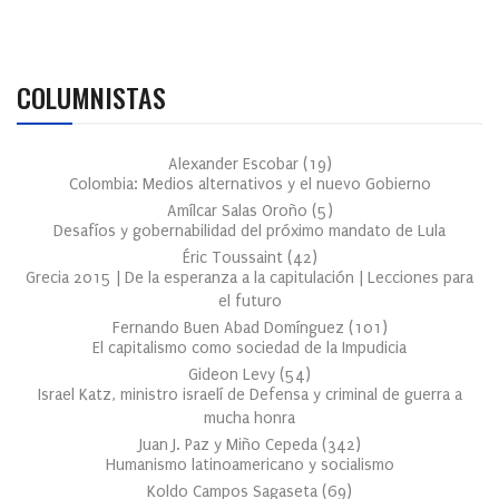
COLUMNISTAS
Alexander Escobar
(
19
)
Colombia: Medios alternativos y el nuevo Gobierno
Amílcar Salas Oroño
(
5
)
Desafíos y gobernabilidad del próximo mandato de Lula
Éric Toussaint
(
42
)
Grecia 2015 | De la esperanza a la capitulación | Lecciones para
el futuro
Fernando Buen Abad Domínguez
(
101
)
El capitalismo como sociedad de la Impudicia
Gideon Levy
(
54
)
Israel Katz, ministro israelí de Defensa y criminal de guerra a
mucha honra
Juan J. Paz y Miño Cepeda
(
342
)
Humanismo latinoamericano y socialismo
Koldo Campos Sagaseta
(
69
)