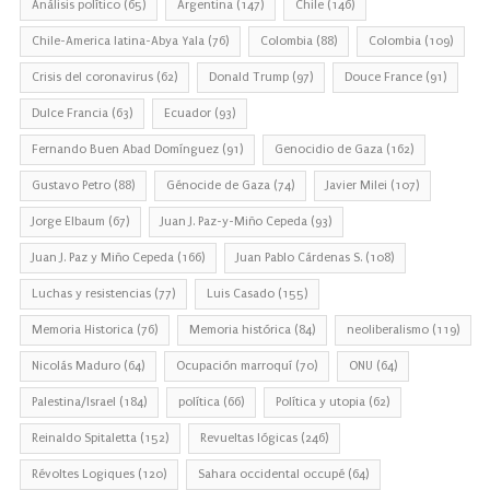
Análisis político
(65)
Argentina
(147)
Chile
(146)
Chile-America latina-Abya Yala
(76)
Colombia
(88)
Colombia
(109)
Crisis del coronavirus
(62)
Donald Trump
(97)
Douce France
(91)
Dulce Francia
(63)
Ecuador
(93)
Fernando Buen Abad Domínguez
(91)
Genocidio de Gaza
(162)
Gustavo Petro
(88)
Génocide de Gaza
(74)
Javier Milei
(107)
Jorge Elbaum
(67)
Juan J. Paz-y-Miño Cepeda
(93)
Juan J. Paz y Miño Cepeda
(166)
Juan Pablo Cárdenas S.
(108)
Luchas y resistencias
(77)
Luis Casado
(155)
Memoria Historica
(76)
Memoria histórica
(84)
neoliberalismo
(119)
Nicolás Maduro
(64)
Ocupación marroquí
(70)
ONU
(64)
Palestina/Israel
(184)
política
(66)
Política y utopia
(62)
Reinaldo Spitaletta
(152)
Revueltas lógicas
(246)
Révoltes Logiques
(120)
Sahara occidental occupé
(64)