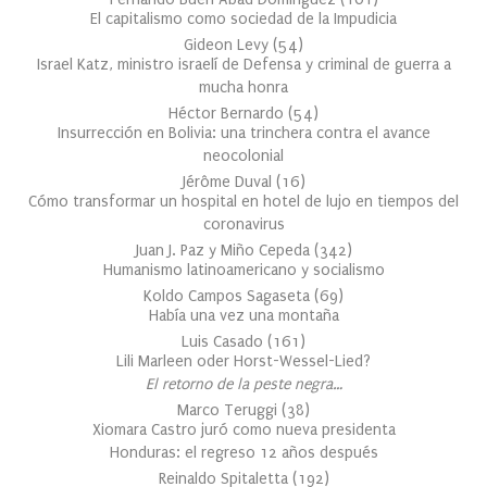
El capitalismo como sociedad de la Impudicia
Gideon Levy
(
54
)
Israel Katz, ministro israelí de Defensa y criminal de guerra a
mucha honra
Héctor Bernardo
(
54
)
Insurrección en Bolivia: una trinchera contra el avance
neocolonial
Jérôme Duval
(
16
)
Cómo transformar un hospital en hotel de lujo en tiempos del
coronavirus
Juan J. Paz y Miño Cepeda
(
342
)
Humanismo latinoamericano y socialismo
Koldo Campos Sagaseta
(
69
)
Había una vez una montaña
Luis Casado
(
161
)
Lili Marleen oder Horst-Wessel-Lied?
El retorno de la peste negra…
Marco Teruggi
(
38
)
Xiomara Castro juró como nueva presidenta
Honduras: el regreso 12 años después
Reinaldo Spitaletta
(
192
)