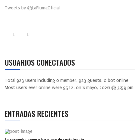
Tweets by @LaPlumaOficial
USUARIOS CONECTADOS
Total
923
users including
0
member,
923
guests,
0
bot online
Most users ever online were
9512
, on 8 mayo, 2026 @ 3:59 pm
ENTRADAS RECIENTES
La sospecha como otra clave de resistencia