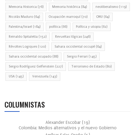
Memoria Historica
(76)
Memoria histórica
(84)
neoliberalismo
(119)
Nicolás Maduro
(64)
Ocupación marroquí
(70)
ONU
(64)
Palestina/Israel
(184)
política
(66)
Política y utopia
(62)
Reinaldo Spitaletta
(152)
Revueltas lógicas
(246)
Révoltes Logiques
(120)
Sahara occidental occupé
(64)
Sahara occidental ocupado
(88)
Sergio Ferrari
(145)
Sergio Rodríguez Gelfenstein
(227)
Terrorismo de Estado
(80)
USA
(145)
Venezuela
(143)
COLUMNISTAS
Alexander Escobar
(
19
)
Colombia: Medios alternativos y el nuevo Gobierno