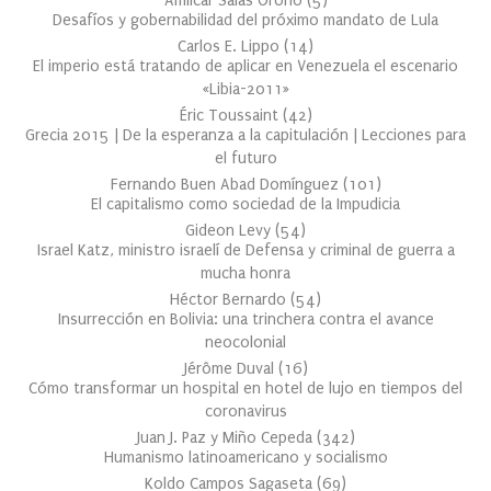
Amílcar Salas Oroño
(
5
)
Desafíos y gobernabilidad del próximo mandato de Lula
Carlos E. Lippo
(
14
)
El imperio está tratando de aplicar en Venezuela el escenario
«Libia-2011»
Éric Toussaint
(
42
)
Grecia 2015 | De la esperanza a la capitulación | Lecciones para
el futuro
Fernando Buen Abad Domínguez
(
101
)
El capitalismo como sociedad de la Impudicia
Gideon Levy
(
54
)
Israel Katz, ministro israelí de Defensa y criminal de guerra a
mucha honra
Héctor Bernardo
(
54
)
Insurrección en Bolivia: una trinchera contra el avance
neocolonial
Jérôme Duval
(
16
)
Cómo transformar un hospital en hotel de lujo en tiempos del
coronavirus
Juan J. Paz y Miño Cepeda
(
342
)
Humanismo latinoamericano y socialismo
Koldo Campos Sagaseta
(
69
)