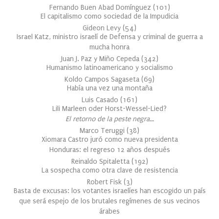
Fernando Buen Abad Domínguez
(
101
)
El capitalismo como sociedad de la Impudicia
Gideon Levy
(
54
)
Israel Katz, ministro israelí de Defensa y criminal de guerra a
mucha honra
Juan J. Paz y Miño Cepeda
(
342
)
Humanismo latinoamericano y socialismo
Koldo Campos Sagaseta
(
69
)
Había una vez una montaña
Luis Casado
(
161
)
Lili Marleen oder Horst-Wessel-Lied?
El retorno de la peste negra…
Marco Teruggi
(
38
)
Xiomara Castro juró como nueva presidenta
Honduras: el regreso 12 años después
Reinaldo Spitaletta
(
192
)
La sospecha como otra clave de resistencia
Robert Fisk
(
3
)
Basta de excusas: los votantes israelíes han escogido un país
que será espejo de los brutales regímenes de sus vecinos
árabes