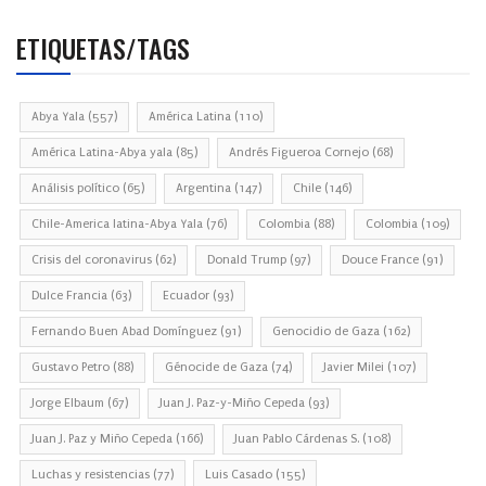
ETIQUETAS/TAGS
Abya Yala
(557)
América Latina
(110)
América Latina-Abya yala
(85)
Andrés Figueroa Cornejo
(68)
Análisis político
(65)
Argentina
(147)
Chile
(146)
Chile-America latina-Abya Yala
(76)
Colombia
(88)
Colombia
(109)
Crisis del coronavirus
(62)
Donald Trump
(97)
Douce France
(91)
Dulce Francia
(63)
Ecuador
(93)
Fernando Buen Abad Domínguez
(91)
Genocidio de Gaza
(162)
Gustavo Petro
(88)
Génocide de Gaza
(74)
Javier Milei
(107)
Jorge Elbaum
(67)
Juan J. Paz-y-Miño Cepeda
(93)
Juan J. Paz y Miño Cepeda
(166)
Juan Pablo Cárdenas S.
(108)
Luchas y resistencias
(77)
Luis Casado
(155)