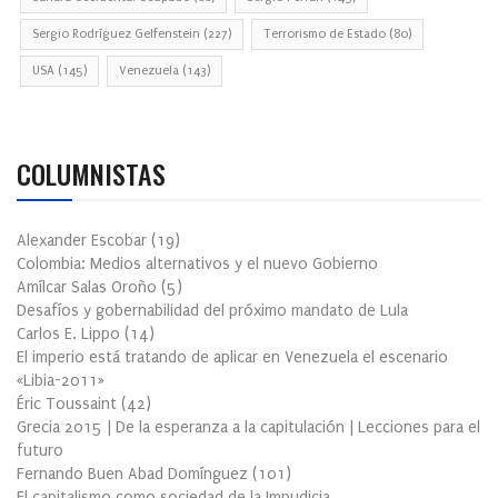
Sergio Rodríguez Gelfenstein
(227)
Terrorismo de Estado
(80)
USA
(145)
Venezuela
(143)
COLUMNISTAS
Alexander Escobar
(
19
)
Colombia: Medios alternativos y el nuevo Gobierno
Amílcar Salas Oroño
(
5
)
Desafíos y gobernabilidad del próximo mandato de Lula
Carlos E. Lippo
(
14
)
El imperio está tratando de aplicar en Venezuela el escenario
«Libia-2011»
Éric Toussaint
(
42
)
Grecia 2015 | De la esperanza a la capitulación | Lecciones para el
futuro
Fernando Buen Abad Domínguez
(
101
)
El capitalismo como sociedad de la Impudicia