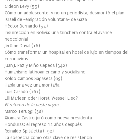
Gideon Levy
(
55
)
Cómo un adolescente, y no un periodista, desmontó el plan
israelí de «emigración voluntaria» de Gaza
Héctor Bernardo
(
54
)
Insurrección en Bolivia: una trinchera contra el avance
neocolonial
Jérôme Duval
(
16
)
Cómo transformar un hospital en hotel de lujo en tiempos del
coronavirus
Juan J. Paz y Miño Cepeda
(
342
)
Humanismo latinoamericano y socialismo
Koldo Campos Sagaseta
(
69
)
Había una vez una montaña
Luis Casado
(
161
)
Lili Marleen oder Horst-Wessel-Lied?
El retorno de la peste negra…
Marco Teruggi
(
38
)
Xiomara Castro juró como nueva presidenta
Honduras: el regreso 12 años después
Reinaldo Spitaletta
(
192
)
La sospecha como otra clave de resistencia