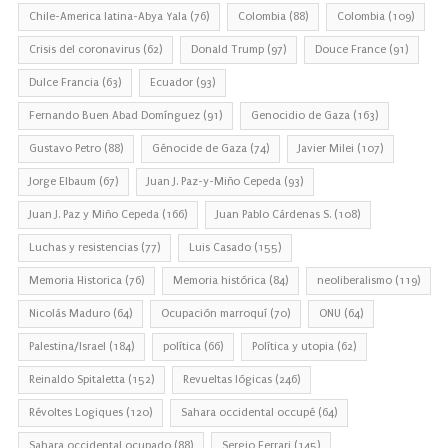
Chile-America latina-Abya Yala
(76)
Colombia
(88)
Colombia
(109)
Crisis del coronavirus
(62)
Donald Trump
(97)
Douce France
(91)
Dulce Francia
(63)
Ecuador
(93)
Fernando Buen Abad Domínguez
(91)
Genocidio de Gaza
(163)
Gustavo Petro
(88)
Génocide de Gaza
(74)
Javier Milei
(107)
Jorge Elbaum
(67)
Juan J. Paz-y-Miño Cepeda
(93)
Juan J. Paz y Miño Cepeda
(166)
Juan Pablo Cárdenas S.
(108)
Luchas y resistencias
(77)
Luis Casado
(155)
Memoria Historica
(76)
Memoria histórica
(84)
neoliberalismo
(119)
Nicolás Maduro
(64)
Ocupación marroquí
(70)
ONU
(64)
Palestina/Israel
(184)
política
(66)
Política y utopia
(62)
Reinaldo Spitaletta
(152)
Revueltas lógicas
(246)
Révoltes Logiques
(120)
Sahara occidental occupé
(64)
Sahara occidental ocupado
(88)
Sergio Ferrari
(145)