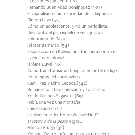
| Lecciones para el futuro
Fernando Buen Abad Domínguez
(
101
)
El capitalismo como sociedad de la Impudicia
Gideon Levy
(
55
)
Cómo un adolescente, y no un periodista,
desmontó el plan israelí de «emigración
voluntaria» de Gaza
Héctor Bernardo
(
54
)
Insurrección en Bolivia: una trinchera contra el
avance neocolonial
Jérôme Duval
(
16
)
Cómo transformar un hospital en hotel de lujo
en tiempos del coronavirus
Juan J. Paz y Miño Cepeda
(
342
)
Humanismo latinoamericano y socialismo
Koldo Campos Sagaseta
(
69
)
Había una vez una montaña
Luis Casado
(
161
)
Lili Marleen oder Horst-Wessel-Lied?
El retorno de la peste negra…
Marco Teruggi
(
38
)
Xiomara Castro juró como nueva presidenta