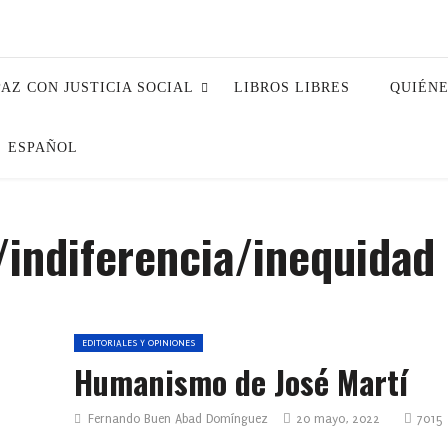
PAZ CON JUSTICIA SOCIAL
LIBROS LIBRES
QUIÉN
ESPAÑOL
/indiferencia/inequidad
EDITORIALES Y OPINIONES
Humanismo de José Martí
Fernando Buen Abad Domínguez
20 mayo, 2022
7015