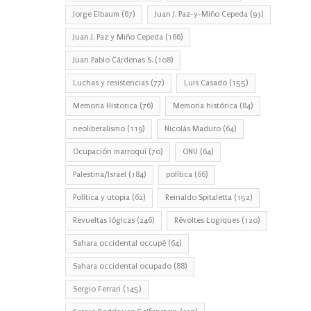
Jorge Elbaum
(67)
Juan J. Paz-y-Miño Cepeda
(93)
Juan J. Paz y Miño Cepeda
(166)
Juan Pablo Cárdenas S.
(108)
Luchas y resistencias
(77)
Luis Casado
(155)
Memoria Historica
(76)
Memoria histórica
(84)
neoliberalismo
(119)
Nicolás Maduro
(64)
Ocupación marroquí
(70)
ONU
(64)
Palestina/Israel
(184)
política
(66)
Política y utopia
(62)
Reinaldo Spitaletta
(152)
Revueltas lógicas
(246)
Révoltes Logiques
(120)
Sahara occidental occupé
(64)
Sahara occidental ocupado
(88)
Sergio Ferrari
(145)