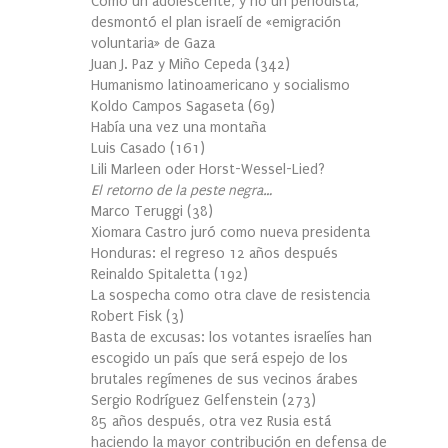
Cómo un adolescente, y no un periodista,
desmontó el plan israelí de «emigración
voluntaria» de Gaza
Juan J. Paz y Miño Cepeda
(
342
)
Humanismo latinoamericano y socialismo
Koldo Campos Sagaseta
(
69
)
Había una vez una montaña
Luis Casado
(
161
)
Lili Marleen oder Horst-Wessel-Lied?
El retorno de la peste negra…
Marco Teruggi
(
38
)
Xiomara Castro juró como nueva presidenta
Honduras: el regreso 12 años después
Reinaldo Spitaletta
(
192
)
La sospecha como otra clave de resistencia
Robert Fisk
(
3
)
Basta de excusas: los votantes israelíes han
escogido un país que será espejo de los
brutales regímenes de sus vecinos árabes
Sergio Rodríguez Gelfenstein
(
273
)
85 años después, otra vez Rusia está
haciendo la mayor contribución en defensa de