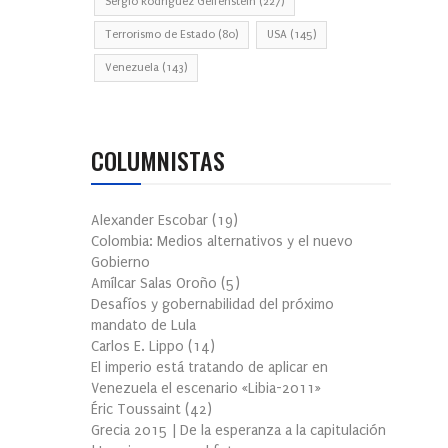
Sergio Rodríguez Gelfenstein
(227)
Terrorismo de Estado
(80)
USA
(145)
Venezuela
(143)
COLUMNISTAS
Alexander Escobar
(
19
)
Colombia: Medios alternativos y el nuevo
Gobierno
Amílcar Salas Oroño
(
5
)
Desafíos y gobernabilidad del próximo
mandato de Lula
Carlos E. Lippo
(
14
)
El imperio está tratando de aplicar en
Venezuela el escenario «Libia-2011»
Éric Toussaint
(
42
)
Grecia 2015 | De la esperanza a la capitulación