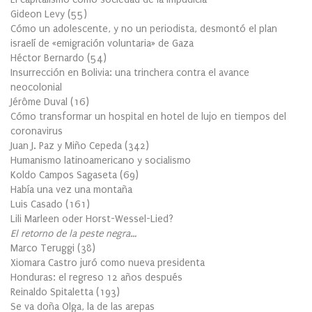
Gideon Levy
(
55
)
Cómo un adolescente, y no un periodista, desmontó el plan
israelí de «emigración voluntaria» de Gaza
Héctor Bernardo
(
54
)
Insurrección en Bolivia: una trinchera contra el avance
neocolonial
Jérôme Duval
(
16
)
Cómo transformar un hospital en hotel de lujo en tiempos del
coronavirus
Juan J. Paz y Miño Cepeda
(
342
)
Humanismo latinoamericano y socialismo
Koldo Campos Sagaseta
(
69
)
Había una vez una montaña
Luis Casado
(
161
)
Lili Marleen oder Horst-Wessel-Lied?
El retorno de la peste negra…
Marco Teruggi
(
38
)
Xiomara Castro juró como nueva presidenta
Honduras: el regreso 12 años después
Reinaldo Spitaletta
(
193
)
Se va doña Olga, la de las arepas