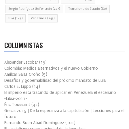
Sergio Rodríguez Gelfenstein
(227)
Terrorismo de Estado
(80)
USA
(145)
Venezuela
(143)
COLUMNISTAS
Alexander Escobar
(
19
)
Colombia: Medios alternativos y el nuevo Gobierno
Amílcar Salas Oroño
(
5
)
Desafíos y gobernabilidad del próximo mandato de Lula
Carlos E. Lippo
(
14
)
El imperio está tratando de aplicar en Venezuela el escenario
«Libia-2011»
Éric Toussaint
(
42
)
Grecia 2015 | De la esperanza a la capitulación | Lecciones para el
futuro
Fernando Buen Abad Domínguez
(
101
)
El capitalismo como sociedad de la Impudicia