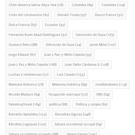
Chile-America latina-Abya Yala
(76)
Colombia
(89)
Colombia
(109)
Crisis del coronavirus
(62)
Donald Trump
(97)
Douce France
(91)
Dulce Francia
(63)
Ecuador
(93)
Fernando Buen Abad Domínguez
(91)
Genocidio de Gaza
(163)
Gustavo Petro
(88)
Génocide de Gaza
(74)
Javier Milei
(107)
Jorge Elbaum
(67)
Juan J. Paz-y-Miño Cepeda
(93)
Juan J. Paz y Miño Cepeda
(166)
Juan Pablo Cárdenas S.
(108)
Luchas y resistencias
(77)
Luis Casado
(155)
Memoria Historica
(76)
Memoria histórica
(84)
neoliberalismo
(119)
Nicolás Maduro
(64)
Ocupación marroquí
(70)
ONU
(64)
Palestina/Israel
(184)
política
(66)
Política y utopia
(62)
Reinaldo Spitaletta
(153)
Revueltas lógicas
(246)
Révoltes Logiques
(120)
Sahara occidental occupé
(64)
Sahara occidental ocupado
(88)
Sergio Ferrari
(145)