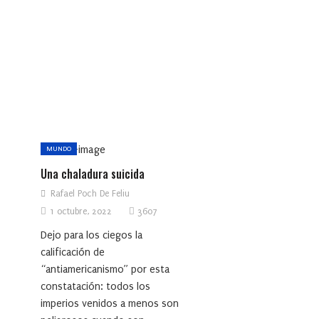
MUNDO
Una chaladura suicida
Rafael Poch De Feliu
1 octubre, 2022
3607
Dejo para los ciegos la
calificación de
“antiamericanismo” por esta
constatación: todos los
imperios venidos a menos son