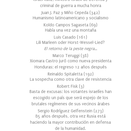
criminal de guerra a mucha honra
Juan J. Paz y Miño Cepeda
(
342
)
Humanismo latinoamericano y socialismo
Koldo Campos Sagaseta
(
69
)
Había una vez una montaña
Luis Casado
(
161
)
Lili Marleen oder Horst-Wessel-Lied?
El retorno de la peste negra…
Marco Teruggi
(
38
)
Xiomara Castro juró como nueva presidenta
Honduras: el regreso 12 años después
Reinaldo Spitaletta
(
192
)
La sospecha como otra clave de resistencia
Robert Fisk
(
3
)
Basta de excusas: los votantes israelíes han
escogido un país que será espejo de los
brutales regímenes de sus vecinos árabes
Sergio Rodríguez Gelfenstein
(
273
)
85 años después, otra vez Rusia está
haciendo la mayor contribución en defensa
de la humanidad.