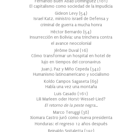
Fernando Buen Abad Domínguez
(
101
)
El capitalismo como sociedad de la Impudicia
Gideon Levy
(
54
)
Israel Katz, ministro israelí de Defensa y
criminal de guerra a mucha honra
Héctor Bernardo
(
54
)
Insurrección en Bolivia: una trinchera contra
el avance neocolonial
Jérôme Duval
(
16
)
Cómo transformar un hospital en hotel de
lujo en tiempos del coronavirus
Juan J. Paz y Miño Cepeda
(
342
)
Humanismo latinoamericano y socialismo
Koldo Campos Sagaseta
(
69
)
Había una vez una montaña
Luis Casado
(
161
)
Lili Marleen oder Horst-Wessel-Lied?
El retorno de la peste negra…
Marco Teruggi
(
38
)
Xiomara Castro juró como nueva presidenta
Honduras: el regreso 12 años después
Reinaldo Spitaletta
(
192
)