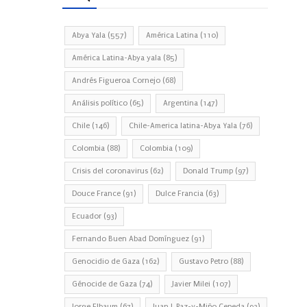
Abya Yala
(557)
América Latina
(110)
América Latina-Abya yala
(85)
Andrés Figueroa Cornejo
(68)
Análisis político
(65)
Argentina
(147)
Chile
(146)
Chile-America latina-Abya Yala
(76)
Colombia
(88)
Colombia
(109)
Crisis del coronavirus
(62)
Donald Trump
(97)
Douce France
(91)
Dulce Francia
(63)
Ecuador
(93)
Fernando Buen Abad Domínguez
(91)
Genocidio de Gaza
(162)
Gustavo Petro
(88)
Génocide de Gaza
(74)
Javier Milei
(107)
Jorge Elbaum
(67)
Juan J. Paz-y-Miño Cepeda
(93)