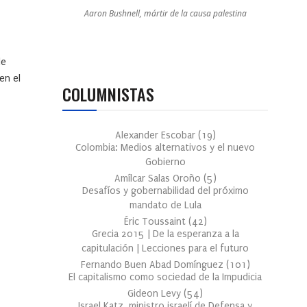
Aaron Bushnell, mártir de la causa palestina
de
en el
COLUMNISTAS
Alexander Escobar
(
19
)
Colombia: Medios alternativos y el nuevo
Gobierno
Amílcar Salas Oroño
(
5
)
Desafíos y gobernabilidad del próximo
mandato de Lula
Éric Toussaint
(
42
)
Grecia 2015 | De la esperanza a la
capitulación | Lecciones para el futuro
Fernando Buen Abad Domínguez
(
101
)
El capitalismo como sociedad de la Impudicia
Gideon Levy
(
54
)
Israel Katz, ministro israelí de Defensa y