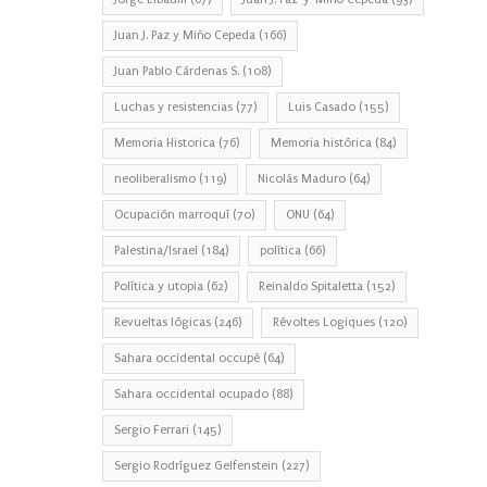
Juan J. Paz y Miño Cepeda
(166)
Juan Pablo Cárdenas S.
(108)
Luchas y resistencias
(77)
Luis Casado
(155)
Memoria Historica
(76)
Memoria histórica
(84)
neoliberalismo
(119)
Nicolás Maduro
(64)
Ocupación marroquí
(70)
ONU
(64)
Palestina/Israel
(184)
política
(66)
Política y utopia
(62)
Reinaldo Spitaletta
(152)
Revueltas lógicas
(246)
Révoltes Logiques
(120)
Sahara occidental occupé
(64)
Sahara occidental ocupado
(88)
Sergio Ferrari
(145)
Sergio Rodríguez Gelfenstein
(227)