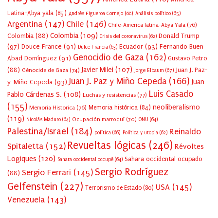
Latina-Abya yala
(85)
Andrés Figueroa Cornejo
(68)
Análisis político
(65)
Argentina
(147)
Chile
(146)
Chile-America latina-Abya Yala
(76)
Colombia
(109)
Colombia
(88)
Donald Trump
Crisis del coronavirus
(62)
(97)
Douce France
(91)
Ecuador
(93)
Fernando Buen
Dulce Francia
(63)
Genocidio de Gaza
(162)
Abad Domínguez
(91)
Gustavo Petro
Javier Milei
(107)
(88)
Juan J. Paz-
Génocide de Gaza
(74)
Jorge Elbaum
(67)
Juan J. Paz y Miño Cepeda
(166)
Juan
y-Miño Cepeda
(93)
Luis Casado
Pablo Cárdenas S.
(108)
Luchas y resistencias
(77)
(155)
neoliberalismo
Memoria Historica
(76)
Memoria histórica
(84)
(119)
Ocupación marroquí
(70)
Nicolás Maduro
(64)
ONU
(64)
Palestina/Israel
(184)
Reinaldo
política
(66)
Política y utopia
(62)
Revueltas lógicas
(246)
Spitaletta
(152)
Révoltes
Logiques
(120)
Sahara occidental ocupado
Sahara occidental occupé
(64)
Sergio Rodríguez
Sergio Ferrari
(145)
(88)
Gelfenstein
(227)
USA
(145)
Terrorismo de Estado
(80)
Venezuela
(143)