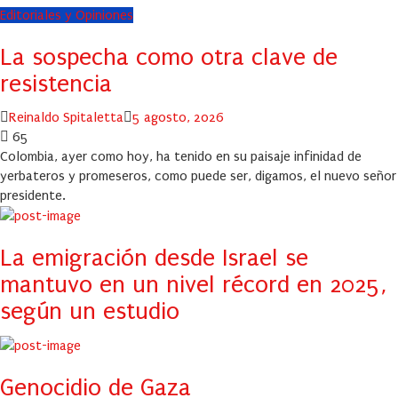
Editoriales y Opiniones
La sospecha como otra clave de
resistencia
Author
Posted
Reinaldo Spitaletta
5 agosto, 2026
on
65
Colombia, ayer como hoy, ha tenido en su paisaje infinidad de
yerbateros y promeseros, como puede ser, digamos, el nuevo señor
presidente.
La emigración desde Israel se
mantuvo en un nivel récord en 2025,
según un estudio
Genocidio de Gaza