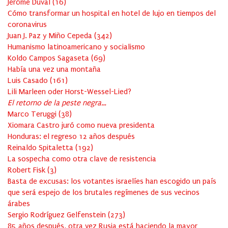
Jérôme Duval
(
16
)
Cómo transformar un hospital en hotel de lujo en tiempos del
coronavirus
Juan J. Paz y Miño Cepeda
(
342
)
Humanismo latinoamericano y socialismo
Koldo Campos Sagaseta
(
69
)
Había una vez una montaña
Luis Casado
(
161
)
Lili Marleen oder Horst-Wessel-Lied?
El retorno de la peste negra…
Marco Teruggi
(
38
)
Xiomara Castro juró como nueva presidenta
Honduras: el regreso 12 años después
Reinaldo Spitaletta
(
192
)
La sospecha como otra clave de resistencia
Robert Fisk
(
3
)
Basta de excusas: los votantes israelíes han escogido un país
que será espejo de los brutales regímenes de sus vecinos
árabes
Sergio Rodríguez Gelfenstein
(
273
)
85 años después, otra vez Rusia está haciendo la mayor