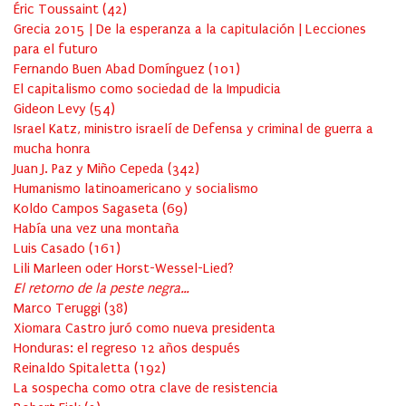
Éric Toussaint
(
42
)
Grecia 2015 | De la esperanza a la capitulación | Lecciones
para el futuro
Fernando Buen Abad Domínguez
(
101
)
El capitalismo como sociedad de la Impudicia
Gideon Levy
(
54
)
Israel Katz, ministro israelí de Defensa y criminal de guerra a
mucha honra
Juan J. Paz y Miño Cepeda
(
342
)
Humanismo latinoamericano y socialismo
Koldo Campos Sagaseta
(
69
)
Había una vez una montaña
Luis Casado
(
161
)
Lili Marleen oder Horst-Wessel-Lied?
El retorno de la peste negra…
Marco Teruggi
(
38
)
Xiomara Castro juró como nueva presidenta
Honduras: el regreso 12 años después
Reinaldo Spitaletta
(
192
)
La sospecha como otra clave de resistencia