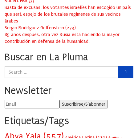
Robert Fisk
(
3
)
Basta de excusas: los votantes israelíes han escogido un país
que será espejo de los brutales regímenes de sus vecinos
árabes
Sergio Rodríguez Gelfenstein
(
273
)
85 años después, otra vez Rusia está haciendo la mayor
contribución en defensa de la humanidad.
Buscar en La Pluma
Newsletter
Etiquetas/Tags
Abya Yala
(557)
América Latina
(110)
América