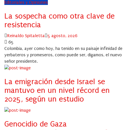
Editoriales y Opiniones
La sospecha como otra clave de
resistencia
Author
Posted
Reinaldo Spitaletta
5 agosto, 2026
on
65
Colombia, ayer como hoy, ha tenido en su paisaje infinidad de
yerbateros y promeseros, como puede ser, digamos, el nuevo
señor presidente.
La emigración desde Israel se
mantuvo en un nivel récord en
2025, según un estudio
Genocidio de Gaza