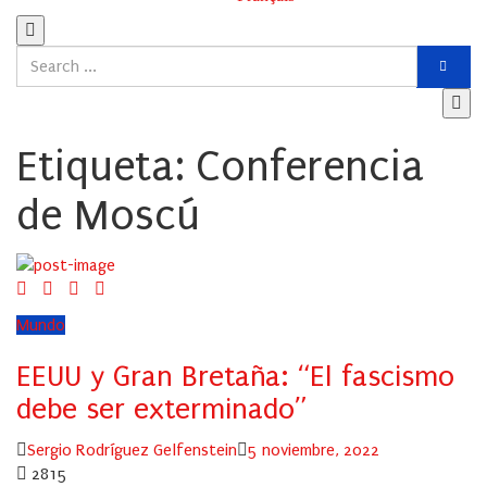
Etiqueta:
Conferencia
de Moscú
Mundo
EEUU y Gran Bretaña: “El fascismo
debe ser exterminado”
Author
Posted
Sergio Rodríguez Gelfenstein
5 noviembre, 2022
on
2815