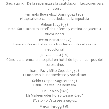
Grecia 2015 | De la esperanza a la capitulación | Lecciones para
el futuro
Fernando Buen Abad Domínguez
(
101
)
El capitalismo como sociedad de la Impudicia
Gideon Levy
(
54
)
Israel Katz, ministro israelí de Defensa y criminal de guerra a
mucha honra
Héctor Bernardo
(
54
)
Insurrección en Bolivia: una trinchera contra el avance
neocolonial
Jérôme Duval
(
16
)
Cómo transformar un hospital en hotel de lujo en tiempos del
coronavirus
Juan J. Paz y Miño Cepeda
(
342
)
Humanismo latinoamericano y socialismo
Koldo Campos Sagaseta
(
69
)
Había una vez una montaña
Luis Casado
(
161
)
Lili Marleen oder Horst-Wessel-Lied?
El retorno de la peste negra…
Marco Teruggi
(
38
)