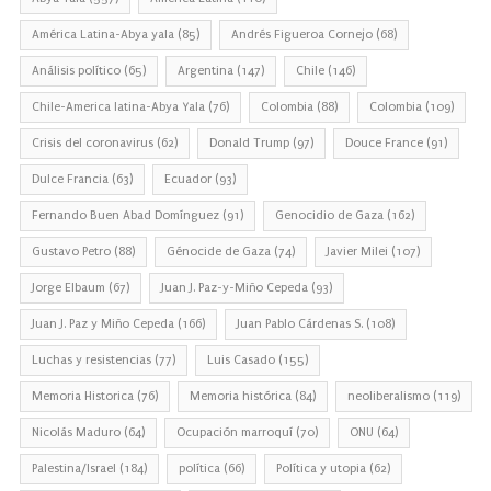
América Latina-Abya yala
(85)
Andrés Figueroa Cornejo
(68)
Análisis político
(65)
Argentina
(147)
Chile
(146)
Chile-America latina-Abya Yala
(76)
Colombia
(88)
Colombia
(109)
Crisis del coronavirus
(62)
Donald Trump
(97)
Douce France
(91)
Dulce Francia
(63)
Ecuador
(93)
Fernando Buen Abad Domínguez
(91)
Genocidio de Gaza
(162)
Gustavo Petro
(88)
Génocide de Gaza
(74)
Javier Milei
(107)
Jorge Elbaum
(67)
Juan J. Paz-y-Miño Cepeda
(93)
Juan J. Paz y Miño Cepeda
(166)
Juan Pablo Cárdenas S.
(108)
Luchas y resistencias
(77)
Luis Casado
(155)
Memoria Historica
(76)
Memoria histórica
(84)
neoliberalismo
(119)
Nicolás Maduro
(64)
Ocupación marroquí
(70)
ONU
(64)
Palestina/Israel
(184)
política
(66)
Política y utopia
(62)