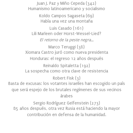
Juan J. Paz y Miño Cepeda
(
342
)
Humanismo latinoamericano y socialismo
Koldo Campos Sagaseta
(
69
)
Había una vez una montaña
Luis Casado
(
161
)
Lili Marleen oder Horst-Wessel-Lied?
El retorno de la peste negra…
Marco Teruggi
(
38
)
Xiomara Castro juró como nueva presidenta
Honduras: el regreso 12 años después
Reinaldo Spitaletta
(
192
)
La sospecha como otra clave de resistencia
Robert Fisk
(
3
)
Basta de excusas: los votantes israelíes han escogido un país
que será espejo de los brutales regímenes de sus vecinos
árabes
Sergio Rodríguez Gelfenstein
(
273
)
85 años después, otra vez Rusia está haciendo la mayor
contribución en defensa de la humanidad.