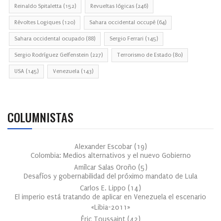
Reinaldo Spitaletta
(152)
Revueltas lógicas
(246)
Révoltes Logiques
(120)
Sahara occidental occupé
(64)
Sahara occidental ocupado
(88)
Sergio Ferrari
(145)
Sergio Rodríguez Gelfenstein
(227)
Terrorismo de Estado
(80)
USA
(145)
Venezuela
(143)
COLUMNISTAS
Alexander Escobar
(
19
)
Colombia: Medios alternativos y el nuevo Gobierno
Amílcar Salas Oroño
(
5
)
Desafíos y gobernabilidad del próximo mandato de Lula
Carlos E. Lippo
(
14
)
El imperio está tratando de aplicar en Venezuela el escenario
«Libia-2011»
Éric Toussaint
(
42
)