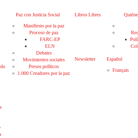
Paz con Justicia Social
Libros Libres
Quiéne
Manifiesto por la paz
Proceso de paz
Red
FARC-EP
Polí
ELN
Col
Debates
Newsletter
Español
Movimientos sociales
ado
Presos políticos
Français
1.000 Creadores por la paz
s
e
a