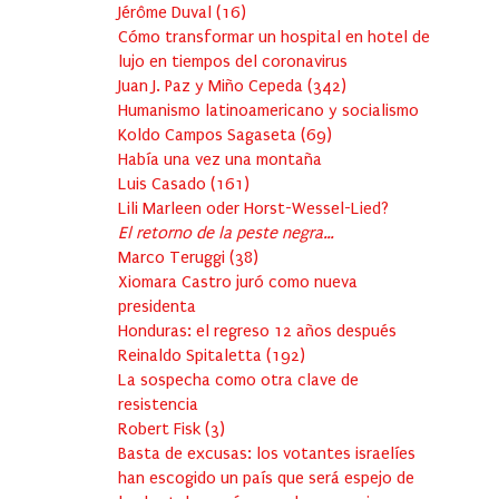
Jérôme Duval
(
16
)
Cómo transformar un hospital en hotel de
lujo en tiempos del coronavirus
Juan J. Paz y Miño Cepeda
(
342
)
Humanismo latinoamericano y socialismo
Koldo Campos Sagaseta
(
69
)
Había una vez una montaña
Luis Casado
(
161
)
Lili Marleen oder Horst-Wessel-Lied?
El retorno de la peste negra…
Marco Teruggi
(
38
)
Xiomara Castro juró como nueva
presidenta
Honduras: el regreso 12 años después
Reinaldo Spitaletta
(
192
)
La sospecha como otra clave de
resistencia
Robert Fisk
(
3
)
Basta de excusas: los votantes israelíes
han escogido un país que será espejo de