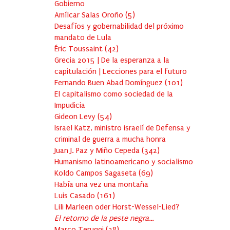
Gobierno
Amílcar Salas Oroño
(
5
)
Desafíos y gobernabilidad del próximo
mandato de Lula
Éric Toussaint
(
42
)
Grecia 2015 | De la esperanza a la
capitulación | Lecciones para el futuro
Fernando Buen Abad Domínguez
(
101
)
El capitalismo como sociedad de la
Impudicia
Gideon Levy
(
54
)
Israel Katz, ministro israelí de Defensa y
criminal de guerra a mucha honra
Juan J. Paz y Miño Cepeda
(
342
)
Humanismo latinoamericano y socialismo
Koldo Campos Sagaseta
(
69
)
Había una vez una montaña
Luis Casado
(
161
)
Lili Marleen oder Horst-Wessel-Lied?
El retorno de la peste negra…
Marco Teruggi
(
38
)