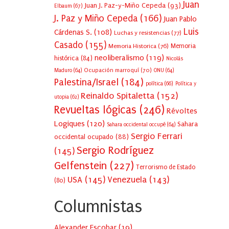
Juan
Juan J. Paz-y-Miño Cepeda
(93)
Elbaum
(67)
J. Paz y Miño Cepeda
(166)
Juan Pablo
Luis
Cárdenas S.
(108)
Luchas y resistencias
(77)
Casado
(155)
Memoria Historica
(76)
Memoria
neoliberalismo
(119)
histórica
(84)
Nicolás
Ocupación marroquí
(70)
Maduro
(64)
ONU
(64)
Palestina/Israel
(184)
política
(66)
Política y
Reinaldo Spitaletta
(152)
utopia
(62)
Revueltas lógicas
(246)
Révoltes
Logiques
(120)
Sahara
Sahara occidental occupé
(64)
Sergio Ferrari
occidental ocupado
(88)
Sergio Rodríguez
(145)
Gelfenstein
(227)
Terrorismo de Estado
USA
(145)
Venezuela
(143)
(80)
Columnistas
Alexander Escobar
(
19
)