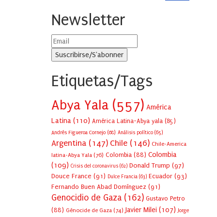
Newsletter
Etiquetas/Tags
Abya Yala
(557)
América
Latina
(110)
América Latina-Abya yala
(85)
Andrés Figueroa Cornejo
(68)
Análisis político
(65)
Argentina
(147)
Chile
(146)
Chile-America
Colombia
Colombia
(88)
latina-Abya Yala
(76)
(109)
Donald Trump
(97)
Crisis del coronavirus
(62)
Douce France
(91)
Ecuador
(93)
Dulce Francia
(63)
Fernando Buen Abad Domínguez
(91)
Genocidio de Gaza
(162)
Gustavo Petro
Javier Milei
(107)
(88)
Génocide de Gaza
(74)
Jorge