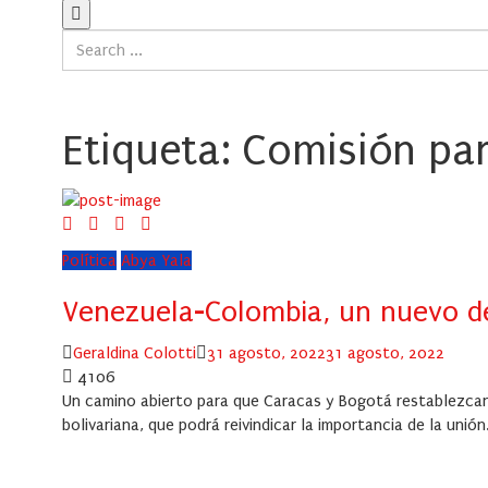
Etiqueta:
Comisión par
Política
Abya Yala
Venezuela-Colombia, un nuevo de
Author
Posted
Geraldina Colotti
31 agosto, 2022
31 agosto, 2022
on
4106
Un camino abierto para que Caracas y Bogotá restablezcan l
bolivariana, que podrá reivindicar la importancia de la unión.