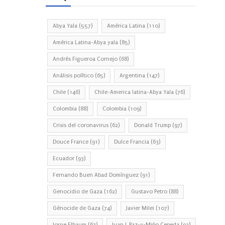
Abya Yala
(557)
América Latina
(110)
América Latina-Abya yala
(85)
Andrés Figueroa Cornejo
(68)
Análisis político
(65)
Argentina
(147)
Chile
(146)
Chile-America latina-Abya Yala
(76)
Colombia
(88)
Colombia
(109)
Crisis del coronavirus
(62)
Donald Trump
(97)
Douce France
(91)
Dulce Francia
(63)
Ecuador
(93)
Fernando Buen Abad Domínguez
(91)
Genocidio de Gaza
(162)
Gustavo Petro
(88)
Génocide de Gaza
(74)
Javier Milei
(107)
Jorge Elbaum
(67)
Juan J. Paz-y-Miño Cepeda
(93)