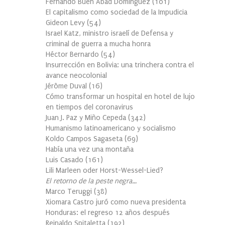
Fernando Buen Abad Domínguez
(
101
)
El capitalismo como sociedad de la Impudicia
Gideon Levy
(
54
)
Israel Katz, ministro israelí de Defensa y
criminal de guerra a mucha honra
Héctor Bernardo
(
54
)
Insurrección en Bolivia: una trinchera contra el
avance neocolonial
Jérôme Duval
(
16
)
Cómo transformar un hospital en hotel de lujo
en tiempos del coronavirus
Juan J. Paz y Miño Cepeda
(
342
)
Humanismo latinoamericano y socialismo
Koldo Campos Sagaseta
(
69
)
Había una vez una montaña
Luis Casado
(
161
)
Lili Marleen oder Horst-Wessel-Lied?
El retorno de la peste negra…
Marco Teruggi
(
38
)
Xiomara Castro juró como nueva presidenta
Honduras: el regreso 12 años después
Reinaldo Spitaletta
(
192
)