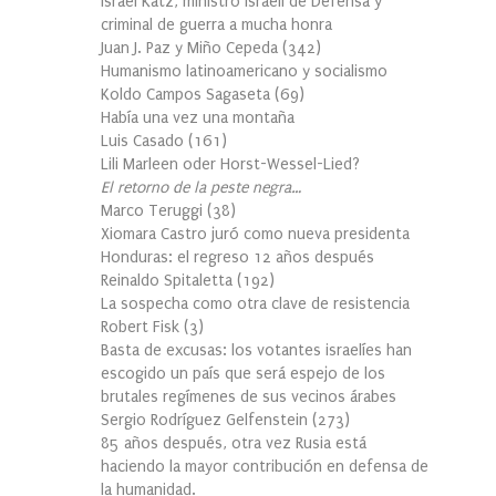
Israel Katz, ministro israelí de Defensa y
criminal de guerra a mucha honra
Juan J. Paz y Miño Cepeda
(
342
)
Humanismo latinoamericano y socialismo
Koldo Campos Sagaseta
(
69
)
Había una vez una montaña
Luis Casado
(
161
)
Lili Marleen oder Horst-Wessel-Lied?
El retorno de la peste negra…
Marco Teruggi
(
38
)
Xiomara Castro juró como nueva presidenta
Honduras: el regreso 12 años después
Reinaldo Spitaletta
(
192
)
La sospecha como otra clave de resistencia
Robert Fisk
(
3
)
Basta de excusas: los votantes israelíes han
escogido un país que será espejo de los
brutales regímenes de sus vecinos árabes
Sergio Rodríguez Gelfenstein
(
273
)
85 años después, otra vez Rusia está
haciendo la mayor contribución en defensa de
la humanidad.