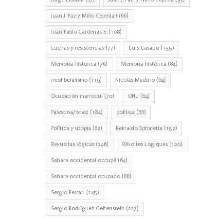
Juan J. Paz y Miño Cepeda
(166)
Juan Pablo Cárdenas S.
(108)
Luchas y resistencias
(77)
Luis Casado
(155)
Memoria Historica
(76)
Memoria histórica
(84)
neoliberalismo
(119)
Nicolás Maduro
(64)
Ocupación marroquí
(70)
ONU
(64)
Palestina/Israel
(184)
política
(66)
Política y utopia
(62)
Reinaldo Spitaletta
(152)
Revueltas lógicas
(246)
Révoltes Logiques
(120)
Sahara occidental occupé
(64)
Sahara occidental ocupado
(88)
Sergio Ferrari
(145)
Sergio Rodríguez Gelfenstein
(227)