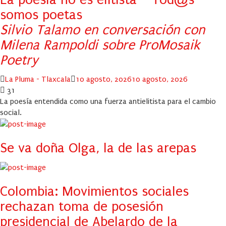
somos poetas
Silvio Talamo en conversación con
Milena Rampoldi sobre ProMosaik
Poetry
Author
Posted
La Pluma - Tlaxcala
10 agosto, 2026
10 agosto, 2026
on
31
La poesía entendida como una fuerza antielitista para el cambio
social.
Se va doña Olga, la de las arepas
Colombia: Movimientos sociales
rechazan toma de posesión
presidencial de Abelardo de la