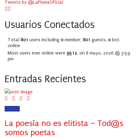
Tweets by @LaPlumaOficial
Usuarios Conectados
Total
801
users including
0
member,
801
guests,
0
bot
online
Most users ever online were
9512
, on 8 mayo, 2026 @ 3:59
pm
Entradas Recientes
Cultura
La poesía no es elitista – Tod@s
somos poetas