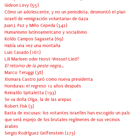
Gideon Levy
(
55
)
Cómo un adolescente, y no un periodista, desmontó el plan
israelí de «emigración voluntaria» de Gaza
Juan J. Paz y Miño Cepeda
(
342
)
Humanismo latinoamericano y socialismo
Koldo Campos Sagaseta
(
69
)
Había una vez una montaña
Luis Casado
(
161
)
Lili Marleen oder Horst-Wessel-Lied?
El retorno de la peste negra…
Marco Teruggi
(
38
)
Xiomara Castro juró como nueva presidenta
Honduras: el regreso 12 años después
Reinaldo Spitaletta
(
193
)
Se va doña Olga, la de las arepas
Robert Fisk
(
3
)
Basta de excusas: los votantes israelíes han escogido un país
que será espejo de los brutales regímenes de sus vecinos
árabes
Sergio Rodríguez Gelfenstein
(
273
)