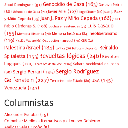
Genocidio de Gaza
(163)
Abad Domínguez
(91)
Gustavo Petro
Javier Milei
(107)
(88)
Juan J. Paz-
Génocide de Gaza
(74)
Jorge Elbaum
(67)
Juan J. Paz y Miño Cepeda
(166)
Juan
y-Miño Cepeda
(93)
Luis Casado
Pablo Cárdenas S.
(108)
Luchas y resistencias
(77)
(155)
neoliberalismo
Memoria Historica
(76)
Memoria histórica
(84)
(119)
Ocupación marroquí
(70)
Nicolás Maduro
(64)
ONU
(64)
Palestina/Israel
(184)
Reinaldo
política
(66)
Política y utopia
(62)
Revueltas lógicas
(246)
Spitaletta
(153)
Révoltes
Logiques
(120)
Sahara occidental ocupado
Sahara occidental occupé
(64)
Sergio Rodríguez
Sergio Ferrari
(145)
(88)
Gelfenstein
(227)
USA
(145)
Terrorismo de Estado
(80)
Venezuela
(143)
Columnistas
Alexander Escobar
(
19
)
Colombia: Medios alternativos y el nuevo Gobierno
Amílcar Salas Oroño
(
5
)