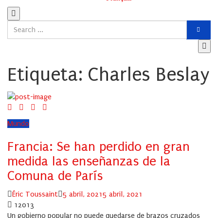
Etiqueta:
Charles Beslay
Mundo
Francia: Se han perdido en gran
medida las enseñanzas de la
Comuna de París
Author
Posted
Éric Toussaint
5 abril, 2021
5 abril, 2021
on
12013
Un gobierno popular no puede quedarse de brazos cruzados