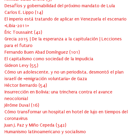
Desafíos y gobernabilidad del próximo mandato de Lula
Carlos E. Lippo
(
14
)
El imperio está tratando de aplicar en Venezuela el escenario
«Libia-2011»
Éric Toussaint
(
42
)
Grecia 2015 | De la esperanza a la capitulación | Lecciones
para el futuro
Fernando Buen Abad Domínguez
(
101
)
El capitalismo como sociedad de la Impudicia
Gideon Levy
(
55
)
Cómo un adolescente, y no un periodista, desmontó el plan
israelí de «emigración voluntaria» de Gaza
Héctor Bernardo
(
54
)
Insurrección en Bolivia: una trinchera contra el avance
neocolonial
Jérôme Duval
(
16
)
Cómo transformar un hospital en hotel de lujo en tiempos del
coronavirus
Juan J. Paz y Miño Cepeda
(
342
)
Humanismo latinoamericano y socialismo