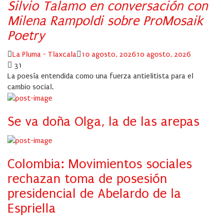
Silvio Talamo en conversación con
Milena Rampoldi sobre ProMosaik
Poetry
Author
Posted
La Pluma - Tlaxcala
10 agosto, 2026
10 agosto, 2026
on
31
La poesía entendida como una fuerza antielitista para el
cambio social.
Se va doña Olga, la de las arepas
Colombia: Movimientos sociales
rechazan toma de posesión
presidencial de Abelardo de la
Espriella