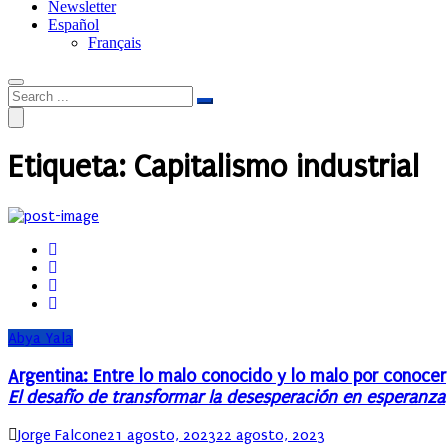
Newsletter
Español
Français
Etiqueta:
Capitalismo industrial
Abya Yala
Argentina: Entre lo malo conocido y lo malo por conocer
El desafío de transformar la desesperación en esperanza
Author
Posted
Jorge Falcone
21 agosto, 2023
22 agosto, 2023