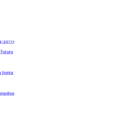
ia-2011»
l futuro
ha honra
onavirus