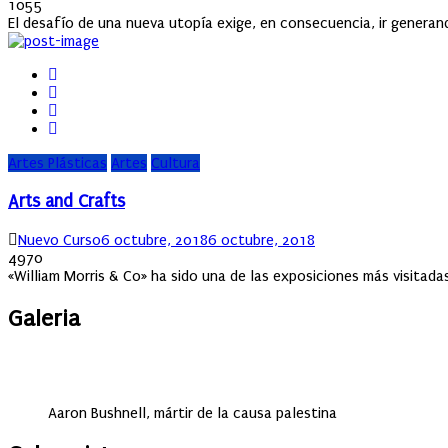
on
1055
El desafío de una nueva utopía exige, en consecuencia, ir generand
Artes Plásticas
Artes
Cultura
Arts and Crafts
Author
Posted
Nuevo Curso
6 octubre, 2018
6 octubre, 2018
on
4970
«William Morris & Co» ha sido una de las exposiciones más visitada
Galeria
Aaron Bushnell, mártir de la causa palestina