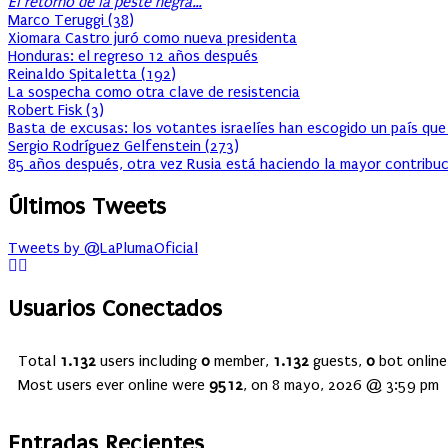
El retorno de la peste negra…
Marco Teruggi
(
38
)
Xiomara Castro juró como nueva presidenta
Honduras: el regreso 12 años después
Reinaldo Spitaletta
(
192
)
La sospecha como otra clave de resistencia
Robert Fisk
(
3
)
Basta de excusas: los votantes israelíes han escogido un país que
Sergio Rodríguez Gelfenstein
(
273
)
85 años después, otra vez Rusia está haciendo la mayor contribuc
Últimos Tweets
Tweets by @LaPlumaOficial
Usuarios Conectados
Total
1.132
users including
0
member,
1.132
guests,
0
bot online
Most users ever online were
9512
, on 8 mayo, 2026 @ 3:59 pm
Entradas Recientes