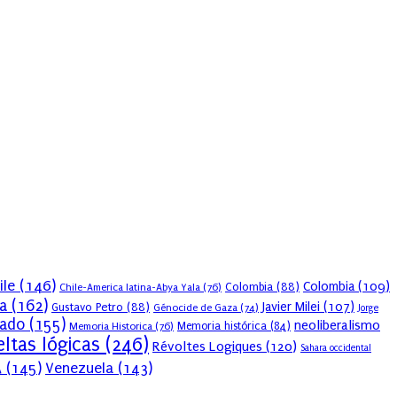
ile
(146)
Colombia
(109)
Colombia
(88)
Chile-America latina-Abya Yala
(76)
a
(162)
Javier Milei
(107)
Gustavo Petro
(88)
Génocide de Gaza
(74)
Jorge
sado
(155)
neoliberalismo
Memoria Historica
(76)
Memoria histórica
(84)
ltas lógicas
(246)
Révoltes Logiques
(120)
Sahara occidental
A
(145)
Venezuela
(143)