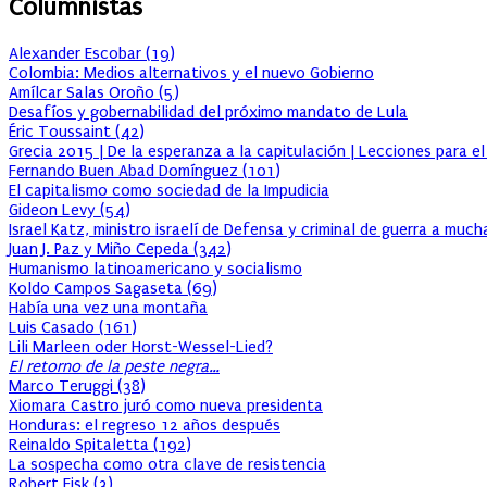
Columnistas
Alexander Escobar
(
19
)
Colombia: Medios alternativos y el nuevo Gobierno
Amílcar Salas Oroño
(
5
)
Desafíos y gobernabilidad del próximo mandato de Lula
Éric Toussaint
(
42
)
Grecia 2015 | De la esperanza a la capitulación | Lecciones para e
Fernando Buen Abad Domínguez
(
101
)
El capitalismo como sociedad de la Impudicia
Gideon Levy
(
54
)
Israel Katz, ministro israelí de Defensa y criminal de guerra a muc
Juan J. Paz y Miño Cepeda
(
342
)
Humanismo latinoamericano y socialismo
Koldo Campos Sagaseta
(
69
)
Había una vez una montaña
Luis Casado
(
161
)
Lili Marleen oder Horst-Wessel-Lied?
El retorno de la peste negra…
Marco Teruggi
(
38
)
Xiomara Castro juró como nueva presidenta
Honduras: el regreso 12 años después
Reinaldo Spitaletta
(
192
)
La sospecha como otra clave de resistencia
Robert Fisk
(
3
)