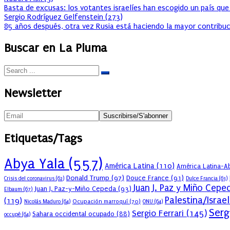
Basta de excusas: los votantes israelíes han escogido un país que
Sergio Rodríguez Gelfenstein
(
273
)
85 años después, otra vez Rusia está haciendo la mayor contribuc
Buscar en La Pluma
Newsletter
Etiquetas/Tags
Abya Yala
(557)
América Latina
(110)
América Latina-Ab
Donald Trump
(97)
Douce France
(91)
Crisis del coronavirus
(62)
Dulce Francia
(63)
Juan J. Paz y Miño Cepe
Juan J. Paz-y-Miño Cepeda
(93)
Elbaum
(67)
Palestina/Israel
(119)
Ocupación marroquí
(70)
Nicolás Maduro
(64)
ONU
(64)
Serg
Sergio Ferrari
(145)
Sahara occidental ocupado
(88)
occupé
(64)