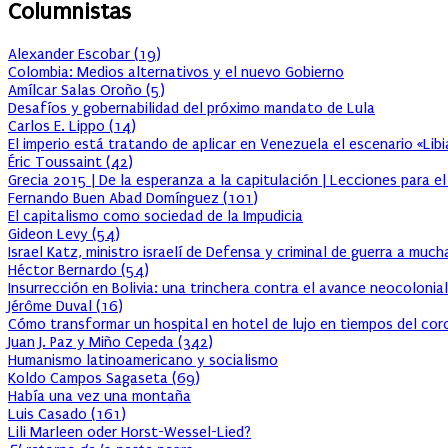
Columnistas
Alexander Escobar
(
19
)
Colombia: Medios alternativos y el nuevo Gobierno
Amílcar Salas Oroño
(
5
)
Desafíos y gobernabilidad del próximo mandato de Lula
Carlos E. Lippo
(
14
)
El imperio está tratando de aplicar en Venezuela el escenario «Lib
Éric Toussaint
(
42
)
Grecia 2015 | De la esperanza a la capitulación | Lecciones para e
Fernando Buen Abad Domínguez
(
101
)
El capitalismo como sociedad de la Impudicia
Gideon Levy
(
54
)
Israel Katz, ministro israelí de Defensa y criminal de guerra a muc
Héctor Bernardo
(
54
)
Insurrección en Bolivia: una trinchera contra el avance neocolonial
Jérôme Duval
(
16
)
Cómo transformar un hospital en hotel de lujo en tiempos del cor
Juan J. Paz y Miño Cepeda
(
342
)
Humanismo latinoamericano y socialismo
Koldo Campos Sagaseta
(
69
)
Había una vez una montaña
Luis Casado
(
161
)
Lili Marleen oder Horst-Wessel-Lied?