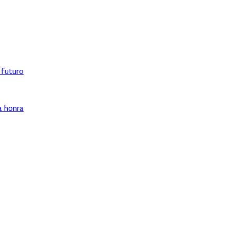
l futuro
ha honra