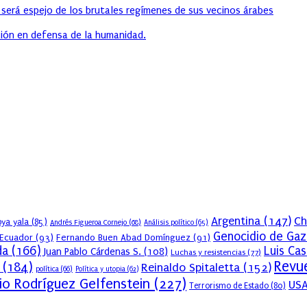
 será espejo de los brutales regímenes de sus vecinos árabes
ión en defensa de la humanidad.
Argentina
(147)
Ch
ya yala
(85)
Andrés Figueroa Cornejo
(68)
Análisis político
(65)
Genocidio de Gaz
Ecuador
(93)
Fernando Buen Abad Domínguez
(91)
da
(166)
Luis Ca
Juan Pablo Cárdenas S.
(108)
Luchas y resistencias
(77)
Revue
(184)
Reinaldo Spitaletta
(152)
política
(66)
Política y utopia
(62)
io Rodríguez Gelfenstein
(227)
US
Terrorismo de Estado
(80)