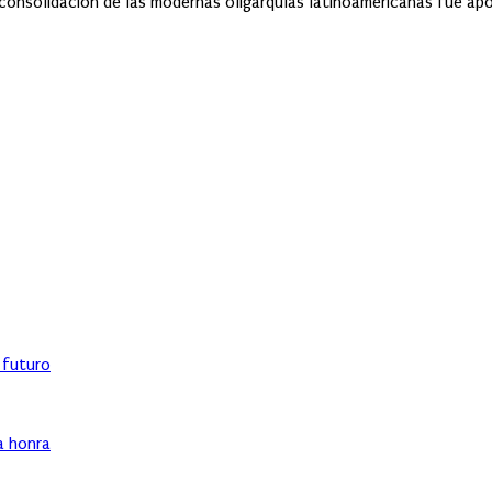
consolidación de las modernas oligarquías latinoamericanas fue apo
l futuro
ha honra