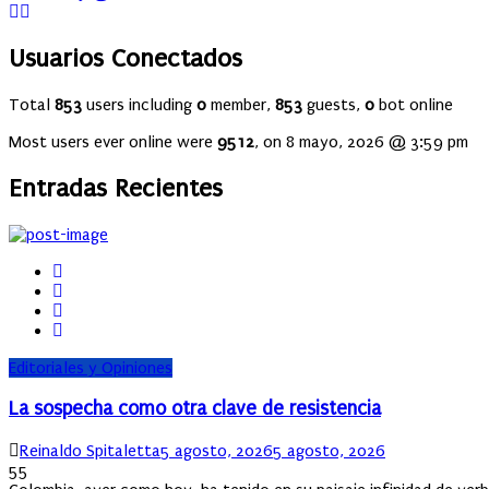
Usuarios Conectados
Total
853
users including
0
member,
853
guests,
0
bot online
Most users ever online were
9512
, on 8 mayo, 2026 @ 3:59 pm
Entradas Recientes
Editoriales y Opiniones
La sospecha como otra clave de resistencia
Author
Posted
Reinaldo Spitaletta
5 agosto, 2026
5 agosto, 2026
on
55