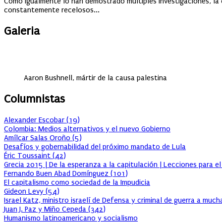
Como igualmente lo han demostrado múltiples investigaciones, la 
constantemente recelosos...
Galeria
Aaron Bushnell, mártir de la causa palestina
Columnistas
Alexander Escobar
(
19
)
Colombia: Medios alternativos y el nuevo Gobierno
Amílcar Salas Oroño
(
5
)
Desafíos y gobernabilidad del próximo mandato de Lula
Éric Toussaint
(
42
)
Grecia 2015 | De la esperanza a la capitulación | Lecciones para e
Fernando Buen Abad Domínguez
(
101
)
El capitalismo como sociedad de la Impudicia
Gideon Levy
(
54
)
Israel Katz, ministro israelí de Defensa y criminal de guerra a muc
Juan J. Paz y Miño Cepeda
(
342
)
Humanismo latinoamericano y socialismo