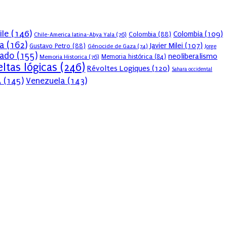
ile
(146)
Colombia
(109)
Colombia
(88)
Chile-America latina-Abya Yala
(76)
a
(162)
Javier Milei
(107)
Gustavo Petro
(88)
Génocide de Gaza
(74)
Jorge
sado
(155)
neoliberalismo
Memoria Historica
(76)
Memoria histórica
(84)
ltas lógicas
(246)
Révoltes Logiques
(120)
Sahara occidental
A
(145)
Venezuela
(143)