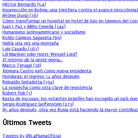
Héctor Bernardo
(
54
)
Insurrección en Bolivia: una trinchera contra el avance neocolonial
Jérôme Duval
(
16
)
Cómo transformar un hospital en hotel de lujo en tiempos del cor
Juan J. Paz y Miño Cepeda
(
342
)
Humanismo latinoamericano y socialismo
Koldo Campos Sagaseta
(
69
)
Había una vez una montaña
Luis Casado
(
161
)
Lili Marleen oder Horst-Wessel-Lied?
El retorno de la peste negra…
Marco Teruggi
(
38
)
Xiomara Castro juró como nueva presidenta
Honduras: el regreso 12 años después
Reinaldo Spitaletta
(
192
)
La sospecha como otra clave de resistencia
Robert Fisk
(
3
)
Basta de excusas: los votantes israelíes han escogido un país que
Sergio Rodríguez Gelfenstein
(
273
)
85 años después, otra vez Rusia está haciendo la mayor contribuc
Últimos Tweets
Tweets by @LaPlumaOficial