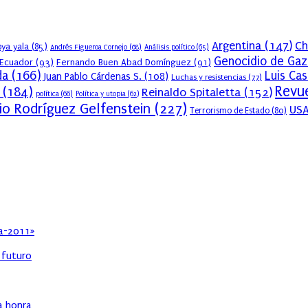
Argentina
(147)
Ch
ya yala
(85)
Andrés Figueroa Cornejo
(68)
Análisis político
(65)
Genocidio de Gaz
Ecuador
(93)
Fernando Buen Abad Domínguez
(91)
da
(166)
Luis Ca
Juan Pablo Cárdenas S.
(108)
Luchas y resistencias
(77)
Revue
(184)
Reinaldo Spitaletta
(152)
política
(66)
Política y utopia
(62)
io Rodríguez Gelfenstein
(227)
US
Terrorismo de Estado
(80)
ia-2011»
l futuro
ha honra