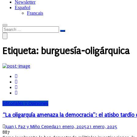
Newsletter
Español
Français
Etiqueta:
burguesía-oligárquica
Editoriales y Opiniones
“La oligarquía amenaza la democracia”: el atisbo tardío 
Author
Posted
Juan J. Paz y Miño Cepeda
21 enero, 2025
21 enero, 2025
on
887