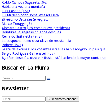
Koldo Campos Sagaseta
(
69
)
Había una vez una montaña
Luis Casado
(
161
)
Lili Marleen oder Horst-Wessel-Lied?
El retorno de la peste negra…
Marco Teruggi
(
38
)
Xiomara Castro juró como nueva presidenta
Honduras: el regreso 12 años después
Reinaldo Spitaletta
(
192
)
La sospecha como otra clave de resistencia
Robert Fisk
(
3
)
Basta de excusas: los votantes israelíes han escogido un país que
Sergio Rodríguez Gelfenstein
(
273
)
85 años después, otra vez Rusia está haciendo la mayor contribuc
Buscar en La Pluma
Newsletter