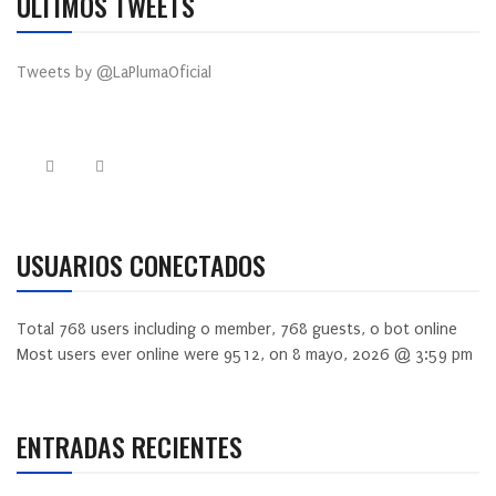
ÚLTIMOS TWEETS
Tweets by @LaPlumaOficial
USUARIOS CONECTADOS
Total
768
users including
0
member,
768
guests,
0
bot online
Most users ever online were
9512
, on 8 mayo, 2026 @ 3:59 pm
ENTRADAS RECIENTES