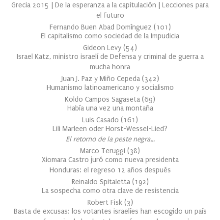
Grecia 2015 | De la esperanza a la capitulación | Lecciones para
el futuro
Fernando Buen Abad Domínguez
(
101
)
El capitalismo como sociedad de la Impudicia
Gideon Levy
(
54
)
Israel Katz, ministro israelí de Defensa y criminal de guerra a
mucha honra
Juan J. Paz y Miño Cepeda
(
342
)
Humanismo latinoamericano y socialismo
Koldo Campos Sagaseta
(
69
)
Había una vez una montaña
Luis Casado
(
161
)
Lili Marleen oder Horst-Wessel-Lied?
El retorno de la peste negra…
Marco Teruggi
(
38
)
Xiomara Castro juró como nueva presidenta
Honduras: el regreso 12 años después
Reinaldo Spitaletta
(
192
)
La sospecha como otra clave de resistencia
Robert Fisk
(
3
)
Basta de excusas: los votantes israelíes han escogido un país