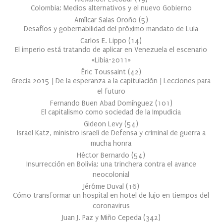
Colombia: Medios alternativos y el nuevo Gobierno
Amílcar Salas Oroño
(
5
)
Desafíos y gobernabilidad del próximo mandato de Lula
Carlos E. Lippo
(
14
)
El imperio está tratando de aplicar en Venezuela el escenario
«Libia-2011»
Éric Toussaint
(
42
)
Grecia 2015 | De la esperanza a la capitulación | Lecciones para
el futuro
Fernando Buen Abad Domínguez
(
101
)
El capitalismo como sociedad de la Impudicia
Gideon Levy
(
54
)
Israel Katz, ministro israelí de Defensa y criminal de guerra a
mucha honra
Héctor Bernardo
(
54
)
Insurrección en Bolivia: una trinchera contra el avance
neocolonial
Jérôme Duval
(
16
)
Cómo transformar un hospital en hotel de lujo en tiempos del
coronavirus
Juan J. Paz y Miño Cepeda
(
342
)