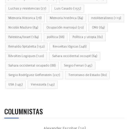
Luchas y resistencias
(77)
Luis Casado
(155)
Memoria Historica
(76)
Memoria histórica
(84)
neoliberalismo
(119)
Nicolás Maduro
(64)
Ocupación marroquí
(70)
ONU
(64)
Palestina/Israel
(184)
política
(66)
Política y utopia
(62)
Reinaldo Spitaletta
(152)
Revueltas lógicas
(246)
Révoltes Logiques
(120)
Sahara occidental occupé
(64)
Sahara occidental ocupado
(88)
Sergio Ferrari
(145)
Sergio Rodríguez Gelfenstein
(227)
Terrorismo de Estado
(80)
USA
(145)
Venezuela
(143)
COLUMNISTAS
Alexander Escobar
(
19
)