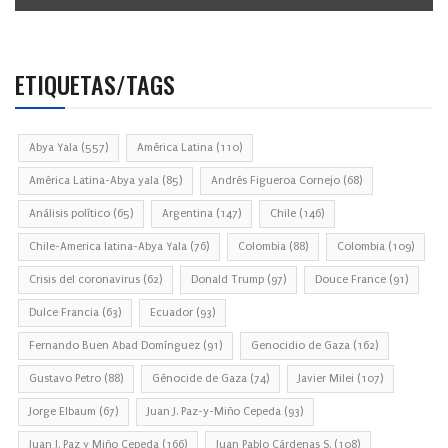
ETIQUETAS/TAGS
Abya Yala
(557)
América Latina
(110)
América Latina-Abya yala
(85)
Andrés Figueroa Cornejo
(68)
Análisis político
(65)
Argentina
(147)
Chile
(146)
Chile-America latina-Abya Yala
(76)
Colombia
(88)
Colombia
(109)
Crisis del coronavirus
(62)
Donald Trump
(97)
Douce France
(91)
Dulce Francia
(63)
Ecuador
(93)
Fernando Buen Abad Domínguez
(91)
Genocidio de Gaza
(162)
Gustavo Petro
(88)
Génocide de Gaza
(74)
Javier Milei
(107)
Jorge Elbaum
(67)
Juan J. Paz-y-Miño Cepeda
(93)
Juan J. Paz y Miño Cepeda
(166)
Juan Pablo Cárdenas S.
(108)