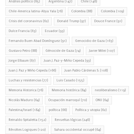
Análisis político
(65)
Argentina
(147)
Chile
(146)
Chile-America latina-Abya Yala
(76)
Colombia
(88)
Colombia
(109)
Crisis del coronavirus
(62)
Donald Trump
(97)
Douce France
(91)
Dulce Francia
(63)
Ecuador
(93)
Fernando Buen Abad Domínguez
(91)
Genocidio de Gaza
(163)
Gustavo Petro
(88)
Génocide de Gaza
(74)
Javier Milei
(107)
Jorge Elbaum
(67)
Juan J. Paz-y-Miño Cepeda
(93)
Juan J. Paz y Miño Cepeda
(166)
Juan Pablo Cárdenas S.
(108)
Luchas y resistencias
(77)
Luis Casado
(155)
Memoria Historica
(76)
Memoria histórica
(84)
neoliberalismo
(119)
Nicolás Maduro
(64)
Ocupación marroquí
(70)
ONU
(64)
Palestina/Israel
(184)
política
(66)
Política y utopia
(62)
Reinaldo Spitaletta
(152)
Revueltas lógicas
(246)
Révoltes Logiques
(120)
Sahara occidental occupé
(64)