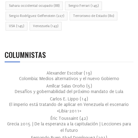
Sahara occidental ocupado
(88)
Sergio Ferrari
(145)
Sergio Rodríguez Gelfenstein
(227)
Terrorismo de Estado
(80)
USA
(145)
Venezuela
(143)
COLUMNISTAS
Alexander Escobar
(
19
)
Colombia: Medios alternativos y el nuevo Gobierno
Amílcar Salas Oroño
(
5
)
Desafíos y gobernabilidad del próximo mandato de Lula
Carlos E. Lippo
(
14
)
El imperio está tratando de aplicar en Venezuela el escenario
«Libia-2011»
Éric Toussaint
(
42
)
Grecia 2015 | De la esperanza a la capitulación | Lecciones para
el futuro
Fernando Buen Abad Domínguez
(
101
)