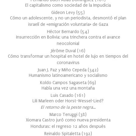
El capitalismo como sociedad de la Impudicia
Gideon Levy
(
55
)
Cómo un adolescente, y no un periodista, desmontó el plan
israelí de «emigración voluntaria» de Gaza
Héctor Bernardo
(
54
)
Insurrección en Bolivia: una trinchera contra el avance
neocolonial
Jérôme Duval
(
16
)
Cómo transformar un hospital en hotel de lujo en tiempos del
coronavirus
Juan J. Paz y Miño Cepeda
(
342
)
Humanismo latinoamericano y socialismo
Koldo Campos Sagaseta
(
69
)
Había una vez una montaña
Luis Casado
(
161
)
Lili Marleen oder Horst-Wessel-Lied?
El retorno de la peste negra…
Marco Teruggi
(
38
)
Xiomara Castro juró como nueva presidenta
Honduras: el regreso 12 años después
Reinaldo Spitaletta
(
192
)