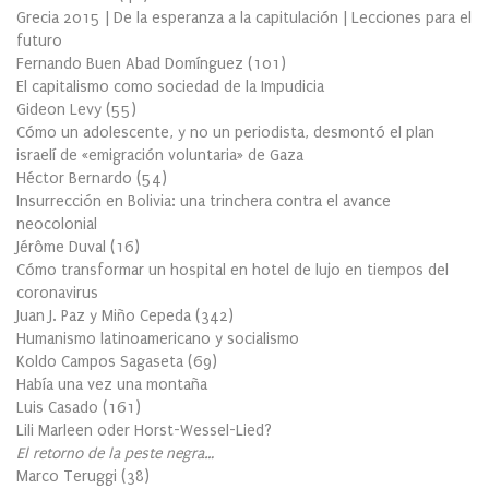
Grecia 2015 | De la esperanza a la capitulación | Lecciones para el
futuro
Fernando Buen Abad Domínguez
(
101
)
El capitalismo como sociedad de la Impudicia
Gideon Levy
(
55
)
Cómo un adolescente, y no un periodista, desmontó el plan
israelí de «emigración voluntaria» de Gaza
Héctor Bernardo
(
54
)
Insurrección en Bolivia: una trinchera contra el avance
neocolonial
Jérôme Duval
(
16
)
Cómo transformar un hospital en hotel de lujo en tiempos del
coronavirus
Juan J. Paz y Miño Cepeda
(
342
)
Humanismo latinoamericano y socialismo
Koldo Campos Sagaseta
(
69
)
Había una vez una montaña
Luis Casado
(
161
)
Lili Marleen oder Horst-Wessel-Lied?
El retorno de la peste negra…
Marco Teruggi
(
38
)