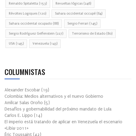
Reinaldo Spitaletta
(153)
Revueltas lógicas
(246)
Révoltes Logiques
(120)
Sahara occidental occupé
(64)
Sahara occidental ocupado
(88)
Sergio Ferrari
(145)
Sergio Rodríguez Gelfenstein
(227)
Terrorismo de Estado
(80)
USA
(145)
Venezuela
(143)
COLUMNISTAS
Alexander Escobar
(
19
)
Colombia: Medios alternativos y el nuevo Gobierno
Amílcar Salas Oroño
(
5
)
Desafíos y gobernabilidad del próximo mandato de Lula
Carlos E. Lippo
(
14
)
El imperio está tratando de aplicar en Venezuela el escenario
«Libia-2011»
Éric Toussaint
(
42
)