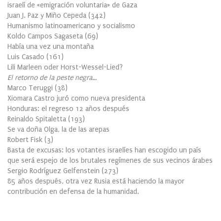
israelí de «emigración voluntaria» de Gaza
Juan J. Paz y Miño Cepeda
(
342
)
Humanismo latinoamericano y socialismo
Koldo Campos Sagaseta
(
69
)
Había una vez una montaña
Luis Casado
(
161
)
Lili Marleen oder Horst-Wessel-Lied?
El retorno de la peste negra…
Marco Teruggi
(
38
)
Xiomara Castro juró como nueva presidenta
Honduras: el regreso 12 años después
Reinaldo Spitaletta
(
193
)
Se va doña Olga, la de las arepas
Robert Fisk
(
3
)
Basta de excusas: los votantes israelíes han escogido un país
que será espejo de los brutales regímenes de sus vecinos árabes
Sergio Rodríguez Gelfenstein
(
273
)
85 años después, otra vez Rusia está haciendo la mayor
contribución en defensa de la humanidad.