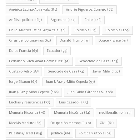
América Latina-Abya yala
(85)
Andrés Figueroa Cornejo
(68)
Análisis político
(65)
Argentina
(147)
Chile
(146)
Chile-America latina-Abya Yala
(76)
Colombia
(89)
Colombia
(109)
Crisis del coronavirus
(62)
Donald Trump
(97)
Douce France
(91)
Dulce Francia
(63)
Ecuador
(93)
Fernando Buen Abad Domínguez
(91)
Genocidio de Gaza
(163)
Gustavo Petro
(88)
Génocide de Gaza
(74)
Javier Milei
(107)
Jorge Elbaum
(67)
Juan J. Paz-y-Miño Cepeda
(93)
Juan J. Paz y Miño Cepeda
(166)
Juan Pablo Cárdenas S.
(108)
Luchas y resistencias
(77)
Luis Casado
(155)
Memoria Historica
(76)
Memoria histórica
(84)
neoliberalismo
(119)
Nicolás Maduro
(64)
Ocupación marroquí
(70)
ONU
(64)
Palestina/Israel
(184)
política
(66)
Política y utopia
(62)