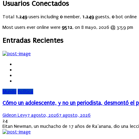
Usuarios Conectados
Total
1.249
users including
0
member,
1.249
guests,
0
bot online
Most users ever online were
9512
, on 8 mayo, 2026 @ 3:59 pm
Entradas Recientes
Mundo
Política
Cómo un adolescente, y no un periodista, desmontó el pl
Author
Posted
Gideon Levy
7 agosto, 2026
7 agosto, 2026
on
24
Eitan Newman, un muchacho de 17 años de Ra’anana, dio una lección