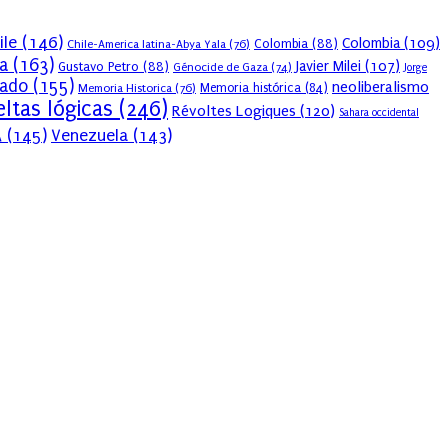
ile
(146)
Colombia
(109)
Colombia
(88)
Chile-America latina-Abya Yala
(76)
a
(163)
Javier Milei
(107)
Gustavo Petro
(88)
Génocide de Gaza
(74)
Jorge
sado
(155)
neoliberalismo
Memoria Historica
(76)
Memoria histórica
(84)
ltas lógicas
(246)
Révoltes Logiques
(120)
Sahara occidental
A
(145)
Venezuela
(143)