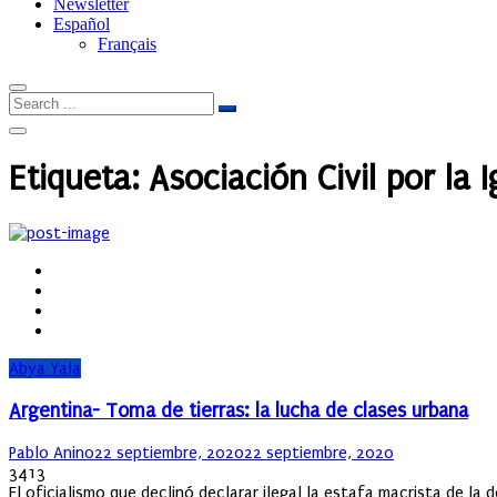
Newsletter
Español
Français
Etiqueta:
Asociación Civil por la I
Abya Yala
Argentina- Toma de tierras: la lucha de clases urbana
Author
Posted
Pablo Anino
22 septiembre, 2020
22 septiembre, 2020
on
3413
El oficialismo que declinó declarar ilegal la estafa macrista de la