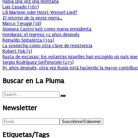
Había una vez una montaña
Luis Casado
(
161
)
Lili Marleen oder Horst-Wessel-Lied?
El retorno de la peste negra…
Marco Teruggi
(
38
)
Xiomara Castro juró como nueva presidenta
Honduras: el regreso 12 años después
Reinaldo Spitaletta
(
192
)
La sospecha como otra clave de resistencia
Robert Fisk
(
3
)
Basta de excusas: los votantes israelíes han escogido un país que
Sergio Rodríguez Gelfenstein
(
273
)
85 años después, otra vez Rusia está haciendo la mayor contribuc
Buscar en La Pluma
Newsletter
Etiquetas/Tags