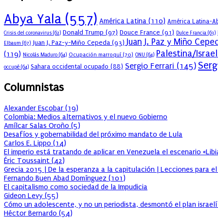
Abya Yala
(557)
América Latina
(110)
América Latina-Ab
Donald Trump
(97)
Douce France
(91)
Crisis del coronavirus
(62)
Dulce Francia
(63)
Juan J. Paz y Miño Cepe
Juan J. Paz-y-Miño Cepeda
(93)
Elbaum
(67)
Palestina/Israel
(119)
Ocupación marroquí
(70)
Nicolás Maduro
(64)
ONU
(64)
Serg
Sergio Ferrari
(145)
Sahara occidental ocupado
(88)
occupé
(64)
Columnistas
Alexander Escobar
(
19
)
Colombia: Medios alternativos y el nuevo Gobierno
Amílcar Salas Oroño
(
5
)
Desafíos y gobernabilidad del próximo mandato de Lula
Carlos E. Lippo
(
14
)
El imperio está tratando de aplicar en Venezuela el escenario «Lib
Éric Toussaint
(
42
)
Grecia 2015 | De la esperanza a la capitulación | Lecciones para e
Fernando Buen Abad Domínguez
(
101
)
El capitalismo como sociedad de la Impudicia
Gideon Levy
(
55
)
Cómo un adolescente, y no un periodista, desmontó el plan israelí
Héctor Bernardo
(
54
)