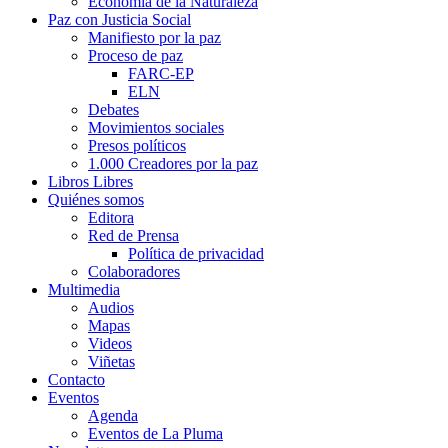
Economía de la Naturaleza
Paz con Justicia Social
Manifiesto por la paz
Proceso de paz
FARC-EP
ELN
Debates
Movimientos sociales
Presos políticos
1.000 Creadores por la paz
Libros Libres
Quiénes somos
Editora
Red de Prensa
Política de privacidad
Colaboradores
Multimedia
Audios
Mapas
Videos
Viñetas
Contacto
Eventos
Agenda
Eventos de La Pluma