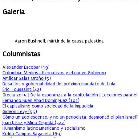
Galeria
Aaron Bushnell, mártir de la causa palestina
Columnistas
Alexander Escobar
(
19
)
Colombia: Medios alternativos y el nuevo Gobierno
Amílcar Salas Oroño
(
5
)
Desafíos y gobernabilidad del próximo mandato de Lula
Éric Toussaint
(
42
)
Grecia 2015 | De la esperanza a la capitulación | Lecciones para e
Fernando Buen Abad Domínguez
(
101
)
El capitalismo como sociedad de la Impudicia
Gideon Levy
(
55
)
Cómo un adolescente, y no un periodista, desmontó el plan israelí
Juan J. Paz y Miño Cepeda
(
342
)
Humanismo latinoamericano y socialismo
Koldo Campos Sagaseta
(
69
)