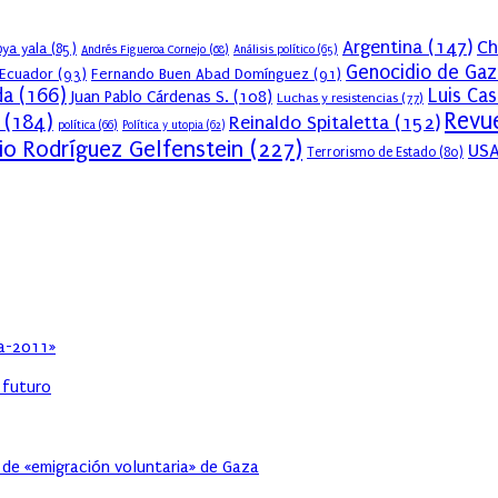
Argentina
(147)
Ch
ya yala
(85)
Andrés Figueroa Cornejo
(68)
Análisis político
(65)
Genocidio de Gaz
Ecuador
(93)
Fernando Buen Abad Domínguez
(91)
da
(166)
Luis Ca
Juan Pablo Cárdenas S.
(108)
Luchas y resistencias
(77)
Revue
(184)
Reinaldo Spitaletta
(152)
política
(66)
Política y utopia
(62)
io Rodríguez Gelfenstein
(227)
US
Terrorismo de Estado
(80)
ia-2011»
l futuro
 de «emigración voluntaria» de Gaza