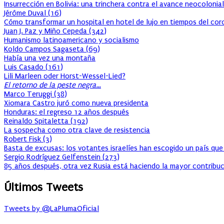
Insurrección en Bolivia: una trinchera contra el avance neocolonial
Jérôme Duval
(
16
)
Cómo transformar un hospital en hotel de lujo en tiempos del cor
Juan J. Paz y Miño Cepeda
(
342
)
Humanismo latinoamericano y socialismo
Koldo Campos Sagaseta
(
69
)
Había una vez una montaña
Luis Casado
(
161
)
Lili Marleen oder Horst-Wessel-Lied?
El retorno de la peste negra…
Marco Teruggi
(
38
)
Xiomara Castro juró como nueva presidenta
Honduras: el regreso 12 años después
Reinaldo Spitaletta
(
192
)
La sospecha como otra clave de resistencia
Robert Fisk
(
3
)
Basta de excusas: los votantes israelíes han escogido un país que
Sergio Rodríguez Gelfenstein
(
273
)
85 años después, otra vez Rusia está haciendo la mayor contribuc
Últimos Tweets
Tweets by @LaPlumaOficial