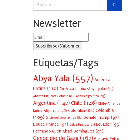
Newsletter
Etiquetas/Tags
Abya Yala
(557)
América
Latina
(110)
América Latina-Abya yala
(85)
Andrés Figueroa Cornejo
(68)
Análisis político
(65)
Argentina
(147)
Chile
(146)
Chile-America
Colombia
Colombia
(88)
latina-Abya Yala
(76)
(109)
Donald Trump
(97)
Crisis del coronavirus
(62)
Douce France
(91)
Ecuador
(93)
Dulce Francia
(63)
Fernando Buen Abad Domínguez
(91)
Genocidio de Gaza
(162)
Gustavo Petro