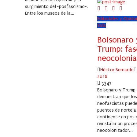
surgimiento del «posfascismo».
Entre los museos de la...
Editoriales y Opini
Yala
Bolsonaro 
Trump: fas
neocolonia
Author
Héctor Bernardo
2018
3347
Bolsonaro y Trump
demuestran que los
neofascistas puede
puentes de norte a 
continente en pos 
reinstalar un proce
neocolonizador...