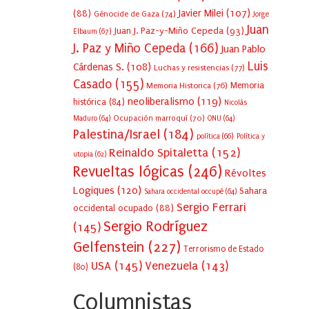
Javier Milei
(107)
(88)
Génocide de Gaza
(74)
Jorge
Juan
Juan J. Paz-y-Miño Cepeda
(93)
Elbaum
(67)
J. Paz y Miño Cepeda
(166)
Juan Pablo
Luis
Cárdenas S.
(108)
Luchas y resistencias
(77)
Casado
(155)
Memoria Historica
(76)
Memoria
neoliberalismo
(119)
histórica
(84)
Nicolás
Ocupación marroquí
(70)
Maduro
(64)
ONU
(64)
Palestina/Israel
(184)
política
(66)
Política y
Reinaldo Spitaletta
(152)
utopia
(62)
Revueltas lógicas
(246)
Révoltes
Logiques
(120)
Sahara
Sahara occidental occupé
(64)
Sergio Ferrari
occidental ocupado
(88)
Sergio Rodríguez
(145)
Gelfenstein
(227)
Terrorismo de Estado
USA
(145)
Venezuela
(143)
(80)
Columnistas