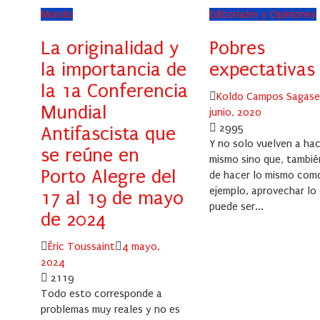
Mundo
Editoriales y Opiniones
La originalidad y
Pobres
la importancia de
expectativas
la 1a Conferencia
Author
Koldo Campos Sagas
Mundial
junio, 2020
2995
Antifascista que
Y no solo vuelven a hac
se reúne en
mismo sino que, tambié
Porto Alegre del
de hacer lo mismo com
ejemplo, aprovechar lo
17 al 19 de mayo
puede ser...
de 2024
Author
Posted
Éric Toussaint
4 mayo,
on
2024
2119
Todo esto corresponde a
problemas muy reales y no es