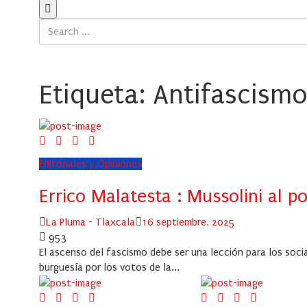
Etiqueta:
Antifascism
Editoriales y Opiniones
Errico Malatesta : Mussolini al p
Author
Posted
La Pluma - Tlaxcala
16 septiembre, 2025
on
953
El ascenso del fascismo debe ser una lección para los socia
burguesía por los votos de la...