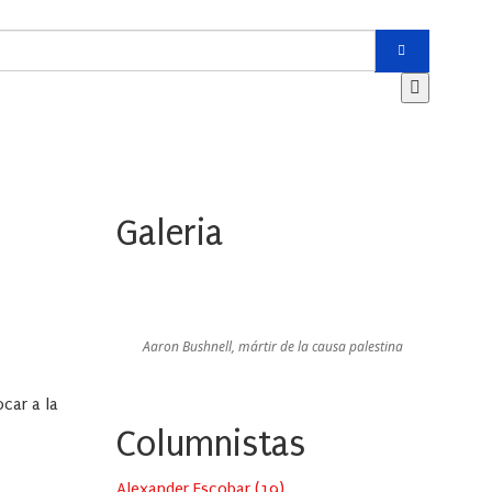
Galeria
Aaron Bushnell, mártir de la causa palestina
ocar a la
Columnistas
Alexander Escobar
(
19
)