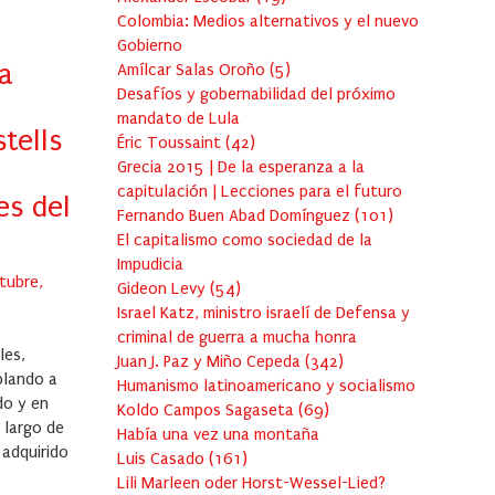
Colombia: Medios alternativos y el nuevo
Gobierno
ta
Amílcar Salas Oroño
(
5
)
Desafíos y gobernabilidad del próximo
mandato de Lula
tells
Éric Toussaint
(
42
)
Grecia 2015 | De la esperanza a la
capitulación | Lecciones para el futuro
es del
Fernando Buen Abad Domínguez
(
101
)
El capitalismo como sociedad de la
Impudicia
d
tubre,
Gideon Levy
(
54
)
Israel Katz, ministro israelí de Defensa y
criminal de guerra a mucha honra
les,
Juan J. Paz y Miño Cepeda
(
342
)
blando a
Humanismo latinoamericano y socialismo
do y en
Koldo Campos Sagaseta
(
69
)
o largo de
Había una vez una montaña
 adquirido
Luis Casado
(
161
)
Lili Marleen oder Horst-Wessel-Lied?