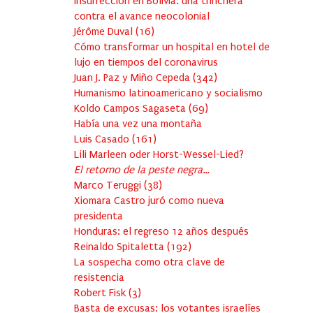
Insurrección en Bolivia: una trinchera
contra el avance neocolonial
Jérôme Duval
(
16
)
Cómo transformar un hospital en hotel de
lujo en tiempos del coronavirus
Juan J. Paz y Miño Cepeda
(
342
)
Humanismo latinoamericano y socialismo
Koldo Campos Sagaseta
(
69
)
Había una vez una montaña
Luis Casado
(
161
)
Lili Marleen oder Horst-Wessel-Lied?
El retorno de la peste negra…
Marco Teruggi
(
38
)
Xiomara Castro juró como nueva
presidenta
Honduras: el regreso 12 años después
Reinaldo Spitaletta
(
192
)
La sospecha como otra clave de
resistencia
Robert Fisk
(
3
)
Basta de excusas: los votantes israelíes