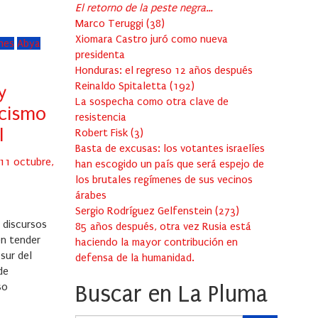
El retorno de la peste negra…
Marco Teruggi
(
38
)
Xiomara Castro juró como nueva
ones
Abya
presidenta
Honduras: el regreso 12 años después
Reinaldo Spitaletta
(
192
)
y
La sospecha como otra clave de
cismo
resistencia
l
Robert Fisk
(
3
)
Basta de excusas: los votantes israelíes
Posted
11 octubre,
han escogido un país que será espejo de
on
los brutales regímenes de sus vecinos
árabes
Sergio Rodríguez Gelfenstein
(
273
)
 discursos
85 años después, otra vez Rusia está
n tender
haciendo la mayor contribución en
sur del
defensa de la humanidad.
de
so
Buscar en La Pluma