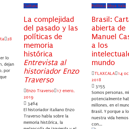
Cultura
Política
Abya Yala
La complejidad
Brasil: Car
del pasado y las
abierta de
políticas de
Manuel Cas
Posted
eta
28
memoria
a los
on
histórica
intelectual
er lo
Entrevista al
mundo
n, dejan
historiador Enzo
o, por
Author
Poste
TLAXCALA
14 oc
 que
Traverso
on
2018
3155
Author
Posted
Enzo Traverso
17 enero,
Somos personas, mi
on
2019
potencialmente ha
3464
millones, en el mun
El historiador italiano Enzo
Brasil. Y porque a l
Traverso habla sobre la
nuestra vida hemos
memoria histórica, la
con...
melancolía de izquierda y el