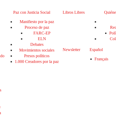
Paz con Justicia Social
Libros Libres
Quiéne
Manifiesto por la paz
Proceso de paz
Red
FARC-EP
Polí
ELN
Col
Debates
Newsletter
Español
Movimientos sociales
ado
Presos políticos
Français
1.000 Creadores por la paz
s
e
a