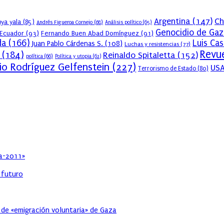
Argentina
(147)
Ch
ya yala
(85)
Andrés Figueroa Cornejo
(68)
Análisis político
(65)
Genocidio de Gaz
Ecuador
(93)
Fernando Buen Abad Domínguez
(91)
da
(166)
Luis Ca
Juan Pablo Cárdenas S.
(108)
Luchas y resistencias
(77)
Revue
(184)
Reinaldo Spitaletta
(152)
política
(66)
Política y utopia
(62)
io Rodríguez Gelfenstein
(227)
US
Terrorismo de Estado
(80)
ia-2011»
l futuro
 de «emigración voluntaria» de Gaza