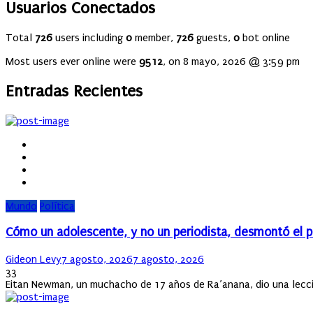
Usuarios Conectados
Total
726
users including
0
member,
726
guests,
0
bot online
Most users ever online were
9512
, on 8 mayo, 2026 @ 3:59 pm
Entradas Recientes
Mundo
Política
Cómo un adolescente, y no un periodista, desmontó el pl
Author
Posted
Gideon Levy
7 agosto, 2026
7 agosto, 2026
on
33
Eitan Newman, un muchacho de 17 años de Ra’anana, dio una lección