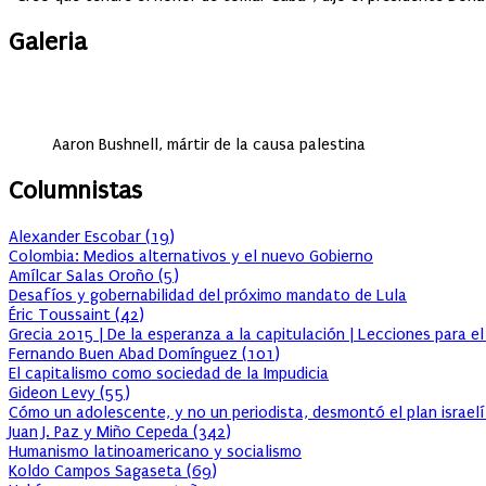
Galeria
Aaron Bushnell, mártir de la causa palestina
Columnistas
Alexander Escobar
(
19
)
Colombia: Medios alternativos y el nuevo Gobierno
Amílcar Salas Oroño
(
5
)
Desafíos y gobernabilidad del próximo mandato de Lula
Éric Toussaint
(
42
)
Grecia 2015 | De la esperanza a la capitulación | Lecciones para e
Fernando Buen Abad Domínguez
(
101
)
El capitalismo como sociedad de la Impudicia
Gideon Levy
(
55
)
Cómo un adolescente, y no un periodista, desmontó el plan israelí
Juan J. Paz y Miño Cepeda
(
342
)
Humanismo latinoamericano y socialismo
Koldo Campos Sagaseta
(
69
)