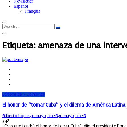
Newsletter
Español
Français
Etiqueta:
amenaza de una interve
Editoriales y Opiniones
El honor de “tomar Cuba” y el dilema de América Latina
Author
Posted
Gilberto Lopes
30 mayo, 2026
30 mayo, 2026
on
348
“Creo que tendré el honor de tomar Cuba”, dijo el presidente Dona