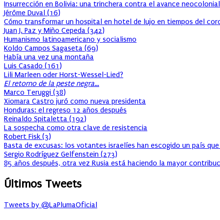
Insurrección en Bolivia: una trinchera contra el avance neocolonial
Jérôme Duval
(
16
)
Cómo transformar un hospital en hotel de lujo en tiempos del cor
Juan J. Paz y Miño Cepeda
(
342
)
Humanismo latinoamericano y socialismo
Koldo Campos Sagaseta
(
69
)
Había una vez una montaña
Luis Casado
(
161
)
Lili Marleen oder Horst-Wessel-Lied?
El retorno de la peste negra…
Marco Teruggi
(
38
)
Xiomara Castro juró como nueva presidenta
Honduras: el regreso 12 años después
Reinaldo Spitaletta
(
192
)
La sospecha como otra clave de resistencia
Robert Fisk
(
3
)
Basta de excusas: los votantes israelíes han escogido un país que
Sergio Rodríguez Gelfenstein
(
273
)
85 años después, otra vez Rusia está haciendo la mayor contribuc
Últimos Tweets
Tweets by @LaPlumaOficial