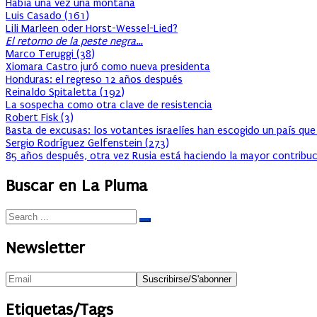
Había una vez una montaña
Luis Casado
(
161
)
Lili Marleen oder Horst-Wessel-Lied?
El retorno de la peste negra…
Marco Teruggi
(
38
)
Xiomara Castro juró como nueva presidenta
Honduras: el regreso 12 años después
Reinaldo Spitaletta
(
192
)
La sospecha como otra clave de resistencia
Robert Fisk
(
3
)
Basta de excusas: los votantes israelíes han escogido un país que
Sergio Rodríguez Gelfenstein
(
273
)
85 años después, otra vez Rusia está haciendo la mayor contribuc
Buscar en La Pluma
Newsletter
Etiquetas/Tags