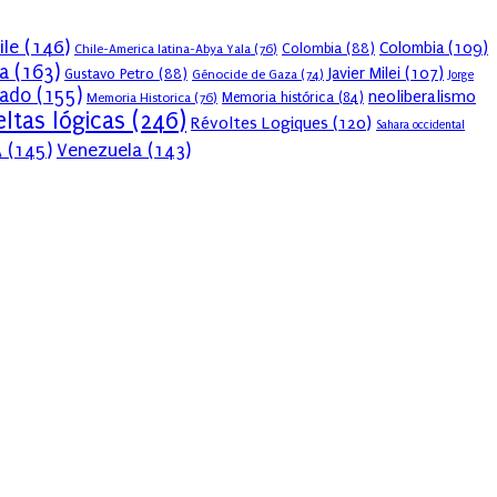
ile
(146)
Colombia
(109)
Colombia
(88)
Chile-America latina-Abya Yala
(76)
a
(163)
Javier Milei
(107)
Gustavo Petro
(88)
Génocide de Gaza
(74)
Jorge
sado
(155)
neoliberalismo
Memoria Historica
(76)
Memoria histórica
(84)
ltas lógicas
(246)
Révoltes Logiques
(120)
Sahara occidental
A
(145)
Venezuela
(143)