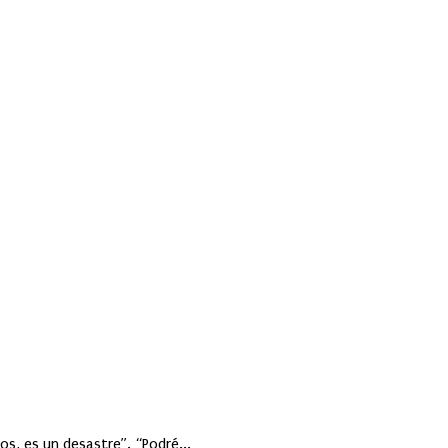
s, es un desastre”. “Podré...