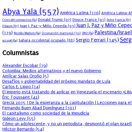
Abya Yala
(557)
América Latina
(110)
América Latina-Ab
Donald Trump
(97)
Douce France
(91)
Crisis del coronavirus
(62)
Dulce Francia
(63)
Juan J. Paz y Miño Cepe
Juan J. Paz-y-Miño Cepeda
(93)
Elbaum
(67)
Palestina/Israel
(119)
Ocupación marroquí
(70)
Nicolás Maduro
(64)
ONU
(64)
Serg
Sergio Ferrari
(145)
Sahara occidental ocupado
(88)
occupé
(64)
Columnistas
Alexander Escobar
(
19
)
Colombia: Medios alternativos y el nuevo Gobierno
Amílcar Salas Oroño
(
5
)
Desafíos y gobernabilidad del próximo mandato de Lula
Carlos E. Lippo
(
14
)
El imperio está tratando de aplicar en Venezuela el escenario «Lib
Éric Toussaint
(
42
)
Grecia 2015 | De la esperanza a la capitulación | Lecciones para e
Fernando Buen Abad Domínguez
(
101
)
El capitalismo como sociedad de la Impudicia
Gideon Levy
(
55
)
Cómo un adolescente, y no un periodista, desmontó el plan israelí
Héctor Bernardo
(
54
)