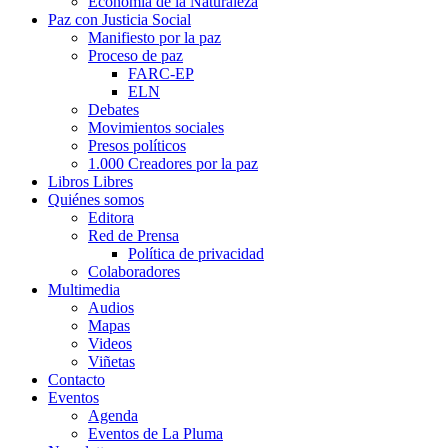
Economía de la Naturaleza
Paz con Justicia Social
Manifiesto por la paz
Proceso de paz
FARC-EP
ELN
Debates
Movimientos sociales
Presos políticos
1.000 Creadores por la paz
Libros Libres
Quiénes somos
Editora
Red de Prensa
Política de privacidad
Colaboradores
Multimedia
Audios
Mapas
Videos
Viñetas
Contacto
Eventos
Agenda
Eventos de La Pluma