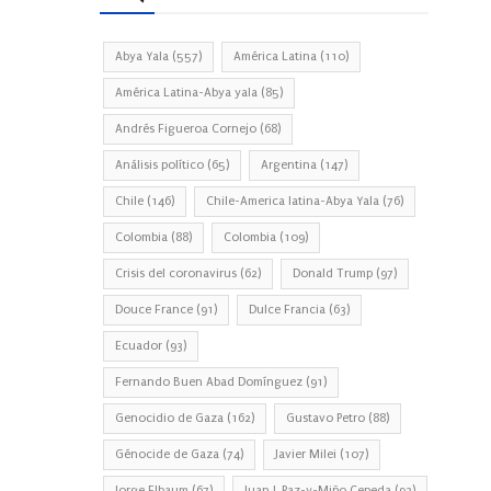
Abya Yala
(557)
América Latina
(110)
América Latina-Abya yala
(85)
Andrés Figueroa Cornejo
(68)
Análisis político
(65)
Argentina
(147)
Chile
(146)
Chile-America latina-Abya Yala
(76)
Colombia
(88)
Colombia
(109)
Crisis del coronavirus
(62)
Donald Trump
(97)
Douce France
(91)
Dulce Francia
(63)
Ecuador
(93)
Fernando Buen Abad Domínguez
(91)
Genocidio de Gaza
(162)
Gustavo Petro
(88)
Génocide de Gaza
(74)
Javier Milei
(107)
Jorge Elbaum
(67)
Juan J. Paz-y-Miño Cepeda
(93)