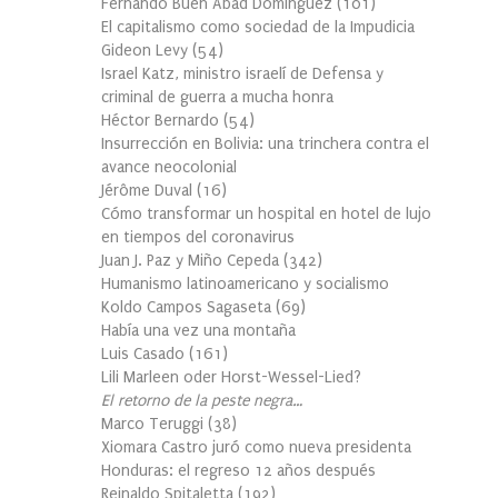
Fernando Buen Abad Domínguez
(
101
)
El capitalismo como sociedad de la Impudicia
Gideon Levy
(
54
)
Israel Katz, ministro israelí de Defensa y
criminal de guerra a mucha honra
Héctor Bernardo
(
54
)
Insurrección en Bolivia: una trinchera contra el
avance neocolonial
Jérôme Duval
(
16
)
Cómo transformar un hospital en hotel de lujo
en tiempos del coronavirus
Juan J. Paz y Miño Cepeda
(
342
)
Humanismo latinoamericano y socialismo
Koldo Campos Sagaseta
(
69
)
Había una vez una montaña
Luis Casado
(
161
)
Lili Marleen oder Horst-Wessel-Lied?
El retorno de la peste negra…
Marco Teruggi
(
38
)
Xiomara Castro juró como nueva presidenta
Honduras: el regreso 12 años después
Reinaldo Spitaletta
(
192
)