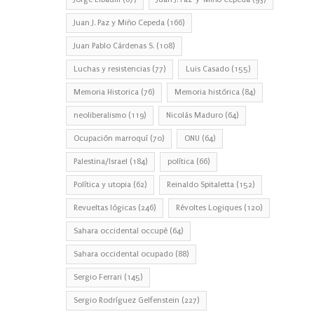
Juan J. Paz y Miño Cepeda
(166)
Juan Pablo Cárdenas S.
(108)
Luchas y resistencias
(77)
Luis Casado
(155)
Memoria Historica
(76)
Memoria histórica
(84)
neoliberalismo
(119)
Nicolás Maduro
(64)
Ocupación marroquí
(70)
ONU
(64)
Palestina/Israel
(184)
política
(66)
Política y utopia
(62)
Reinaldo Spitaletta
(152)
Revueltas lógicas
(246)
Révoltes Logiques
(120)
Sahara occidental occupé
(64)
Sahara occidental ocupado
(88)
Sergio Ferrari
(145)
Sergio Rodríguez Gelfenstein
(227)