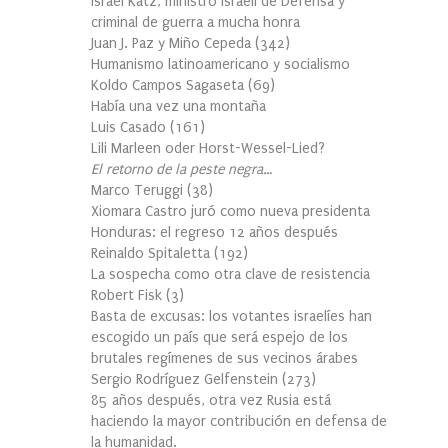
Israel Katz, ministro israelí de Defensa y
criminal de guerra a mucha honra
Juan J. Paz y Miño Cepeda
(
342
)
Humanismo latinoamericano y socialismo
Koldo Campos Sagaseta
(
69
)
Había una vez una montaña
Luis Casado
(
161
)
Lili Marleen oder Horst-Wessel-Lied?
El retorno de la peste negra…
Marco Teruggi
(
38
)
Xiomara Castro juró como nueva presidenta
Honduras: el regreso 12 años después
Reinaldo Spitaletta
(
192
)
La sospecha como otra clave de resistencia
Robert Fisk
(
3
)
Basta de excusas: los votantes israelíes han
escogido un país que será espejo de los
brutales regímenes de sus vecinos árabes
Sergio Rodríguez Gelfenstein
(
273
)
85 años después, otra vez Rusia está
haciendo la mayor contribución en defensa de
la humanidad.