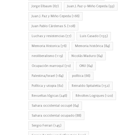
Jorge Elbaum
(67)
Juan J. Paz-y-Miño Cepeda
(93)
Juan J. Paz y Miño Cepeda
(166)
Juan Pablo Cárdenas S.
(108)
Luchas y resistencias
(77)
Luis Casado
(155)
Memoria Historica
(76)
Memoria histórica
(84)
neoliberalismo
(119)
Nicolás Maduro
(64)
Ocupación marroquí
(70)
ONU
(64)
Palestina/Israel
(184)
política
(66)
Política y utopia
(62)
Reinaldo Spitaletta
(152)
Revueltas lógicas
(246)
Révoltes Logiques
(120)
Sahara occidental occupé
(64)
Sahara occidental ocupado
(88)
Sergio Ferrari
(145)