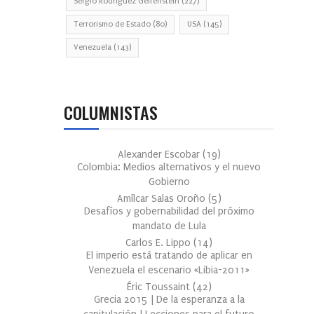
Sergio Rodríguez Gelfenstein
(227)
Terrorismo de Estado
(80)
USA
(145)
Venezuela
(143)
COLUMNISTAS
Alexander Escobar
(
19
)
Colombia: Medios alternativos y el nuevo
Gobierno
Amílcar Salas Oroño
(
5
)
Desafíos y gobernabilidad del próximo
mandato de Lula
Carlos E. Lippo
(
14
)
El imperio está tratando de aplicar en
Venezuela el escenario «Libia-2011»
Éric Toussaint
(
42
)
Grecia 2015 | De la esperanza a la