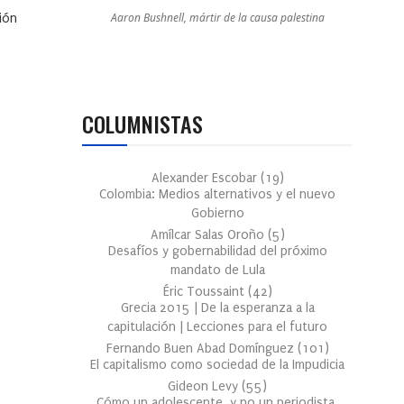
Aaron Bushnell, mártir de la causa palestina
ión
COLUMNISTAS
Alexander Escobar
(
19
)
Colombia: Medios alternativos y el nuevo
Gobierno
Amílcar Salas Oroño
(
5
)
Desafíos y gobernabilidad del próximo
mandato de Lula
Éric Toussaint
(
42
)
Grecia 2015 | De la esperanza a la
capitulación | Lecciones para el futuro
Fernando Buen Abad Domínguez
(
101
)
El capitalismo como sociedad de la Impudicia
Gideon Levy
(
55
)
Cómo un adolescente, y no un periodista,