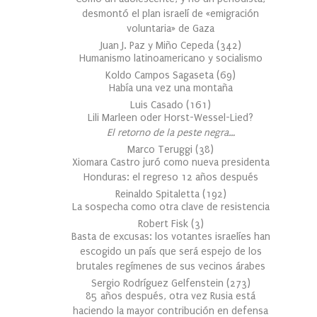
desmontó el plan israelí de «emigración
voluntaria» de Gaza
Juan J. Paz y Miño Cepeda
(
342
)
Humanismo latinoamericano y socialismo
Koldo Campos Sagaseta
(
69
)
Había una vez una montaña
Luis Casado
(
161
)
Lili Marleen oder Horst-Wessel-Lied?
El retorno de la peste negra…
Marco Teruggi
(
38
)
Xiomara Castro juró como nueva presidenta
Honduras: el regreso 12 años después
Reinaldo Spitaletta
(
192
)
La sospecha como otra clave de resistencia
Robert Fisk
(
3
)
Basta de excusas: los votantes israelíes han
escogido un país que será espejo de los
brutales regímenes de sus vecinos árabes
Sergio Rodríguez Gelfenstein
(
273
)
85 años después, otra vez Rusia está
haciendo la mayor contribución en defensa