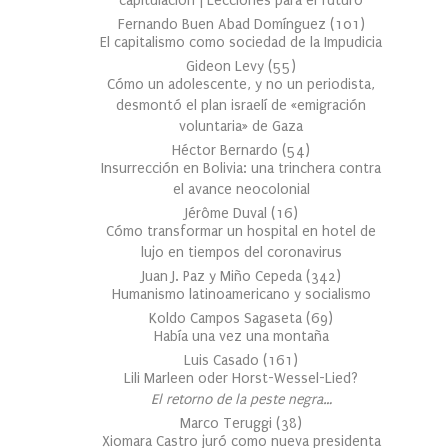
capitulación | Lecciones para el futuro
Fernando Buen Abad Domínguez
(
101
)
El capitalismo como sociedad de la Impudicia
Gideon Levy
(
55
)
Cómo un adolescente, y no un periodista,
desmontó el plan israelí de «emigración
voluntaria» de Gaza
Héctor Bernardo
(
54
)
Insurrección en Bolivia: una trinchera contra
el avance neocolonial
Jérôme Duval
(
16
)
Cómo transformar un hospital en hotel de
lujo en tiempos del coronavirus
Juan J. Paz y Miño Cepeda
(
342
)
Humanismo latinoamericano y socialismo
Koldo Campos Sagaseta
(
69
)
Había una vez una montaña
Luis Casado
(
161
)
Lili Marleen oder Horst-Wessel-Lied?
El retorno de la peste negra…
Marco Teruggi
(
38
)
Xiomara Castro juró como nueva presidenta