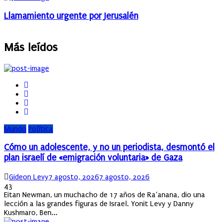
Llamamiento urgente por Jerusalén
Más leídos
Mundo
Política
Cómo un adolescente, y no un periodista, desmontó el
plan israelí de «emigración voluntaria» de Gaza
Author
Posted
Gideon Levy
7 agosto, 2026
7 agosto, 2026
on
43
Eitan Newman, un muchacho de 17 años de Ra’anana, dio una
lección a las grandes figuras de Israel. Yonit Levy y Danny
Kushmaro, Ben...