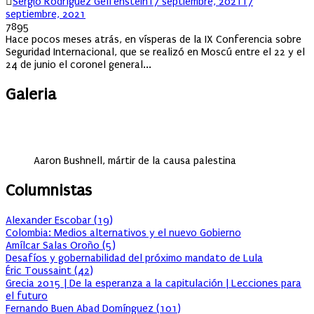
Author
Posted
Sergio Rodríguez Gelfenstein
17 septiembre, 2021
17
on
septiembre, 2021
7895
Hace pocos meses atrás, en vísperas de la IX Conferencia sobre
Seguridad Internacional, que se realizó en Moscú entre el 22 y el
24 de junio el coronel general...
Galeria
Aaron Bushnell, mártir de la causa palestina
Columnistas
Alexander Escobar
(
19
)
Colombia: Medios alternativos y el nuevo Gobierno
Amílcar Salas Oroño
(
5
)
Desafíos y gobernabilidad del próximo mandato de Lula
Éric Toussaint
(
42
)
Grecia 2015 | De la esperanza a la capitulación | Lecciones para
el futuro
Fernando Buen Abad Domínguez
(
101
)