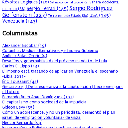
Révoltes Logiques
(120)
Sahara occidental
Sahara occidental occupé
(64)
Sergio Rodríguez
Sergio Ferrari
(145)
ocupado
(88)
Gelfenstein
(227)
USA
(145)
Terrorismo de Estado
(80)
Venezuela
(143)
Columnistas
Alexander Escobar
(
19
)
Colombia: Medios alternativos y el nuevo Gobierno
Amílcar Salas Oroño
(
5
)
Desafíos y gobernabilidad del próximo mandato de Lula
Carlos E. Lippo
(
14
)
El imperio está tratando de aplicar en Venezuela el escenario
«Libia-2011»
Éric Toussaint
(
42
)
Grecia 2015 | De la esperanza a la capitulación | Lecciones para
el futuro
Fernando Buen Abad Domínguez
(
101
)
El capitalismo como sociedad de la Impudicia
Gideon Levy
(
55
)
Cómo un adolescente, y no un periodista, desmontó el plan
israelí de «emigración voluntaria» de Gaza
Héctor Bernardo
(
54
)
Insurrección en Bolivia: una trinchera contra el avance