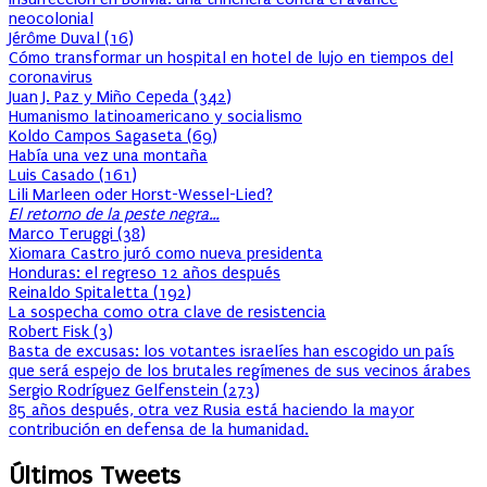
neocolonial
Jérôme Duval
(
16
)
Cómo transformar un hospital en hotel de lujo en tiempos del
coronavirus
Juan J. Paz y Miño Cepeda
(
342
)
Humanismo latinoamericano y socialismo
Koldo Campos Sagaseta
(
69
)
Había una vez una montaña
Luis Casado
(
161
)
Lili Marleen oder Horst-Wessel-Lied?
El retorno de la peste negra…
Marco Teruggi
(
38
)
Xiomara Castro juró como nueva presidenta
Honduras: el regreso 12 años después
Reinaldo Spitaletta
(
192
)
La sospecha como otra clave de resistencia
Robert Fisk
(
3
)
Basta de excusas: los votantes israelíes han escogido un país
que será espejo de los brutales regímenes de sus vecinos árabes
Sergio Rodríguez Gelfenstein
(
273
)
85 años después, otra vez Rusia está haciendo la mayor
contribución en defensa de la humanidad.
Últimos Tweets