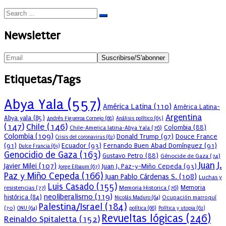
Newsletter
Etiquetas/Tags
Abya Yala
(557)
América Latina
(110)
América Latina-
Argentina
Abya yala
(85)
Andrés Figueroa Cornejo
(68)
Análisis político
(65)
(147)
Chile
(146)
Colombia
(88)
Chile-America latina-Abya Yala
(76)
Colombia
(109)
Donald Trump
(97)
Douce France
Crisis del coronavirus
(62)
(91)
Ecuador
(93)
Fernando Buen Abad Domínguez
(91)
Dulce Francia
(63)
Genocidio de Gaza
(163)
Gustavo Petro
(88)
Génocide de Gaza
(74)
Juan J.
Javier Milei
(107)
Juan J. Paz-y-Miño Cepeda
(93)
Jorge Elbaum
(67)
Paz y Miño Cepeda
(166)
Juan Pablo Cárdenas S.
(108)
Luchas y
Luis Casado
(155)
resistencias
(77)
Memoria Historica
(76)
Memoria
neoliberalismo
(119)
histórica
(84)
Ocupación marroquí
Nicolás Maduro
(64)
Palestina/Israel
(184)
(70)
política
(66)
ONU
(64)
Política y utopia
(62)
Revueltas lógicas
(246)
Reinaldo Spitaletta
(152)