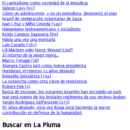
El capitalismo como sociedad de la Impudicia
Gideon Levy
(
55
)
Cómo un adolescente, y no un periodista, desmontó el plan
israelí de «emigración voluntaria» de Gaza
Juan J. Paz y Miño Cepeda
(
342
)
Humanismo latinoamericano y socialismo
Koldo Campos Sagaseta
(
69
)
Había una vez una montaña
Luis Casado
(
161
)
Lili Marleen oder Horst-Wessel-Lied?
El retorno de la peste negra…
Marco Teruggi
(
38
)
Xiomara Castro juró como nueva presidenta
Honduras: el regreso 12 años después
Reinaldo Spitaletta
(
192
)
La sospecha como otra clave de resistencia
Robert Fisk
(
3
)
Basta de excusas: los votantes israelíes han escogido un país
que será espejo de los brutales regímenes de sus vecinos árabes
Sergio Rodríguez Gelfenstein
(
273
)
85 años después, otra vez Rusia está haciendo la mayor
contribución en defensa de la humanidad.
Buscar en La Pluma