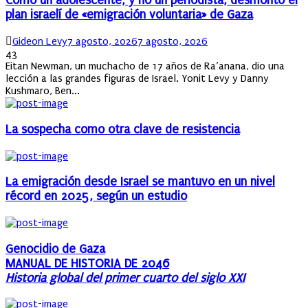
Cómo un adolescente, y no un periodista, desmontó el
plan israelí de «emigración voluntaria» de Gaza
Author
Posted
Gideon Levy
7 agosto, 2026
7 agosto, 2026
on
43
Eitan Newman, un muchacho de 17 años de Ra’anana, dio una
lección a las grandes figuras de Israel. Yonit Levy y Danny
Kushmaro, Ben...
La sospecha como otra clave de resistencia
La emigración desde Israel se mantuvo en un nivel
récord en 2025, según un estudio
Genocidio de Gaza
MANUAL DE HISTORIA DE 2046
Historia global del primer cuarto del siglo XXI