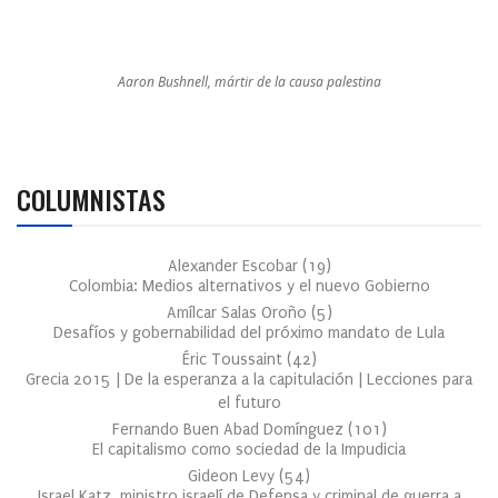
Aaron Bushnell, mártir de la causa palestina
COLUMNISTAS
Alexander Escobar
(
19
)
Colombia: Medios alternativos y el nuevo Gobierno
Amílcar Salas Oroño
(
5
)
Desafíos y gobernabilidad del próximo mandato de Lula
Éric Toussaint
(
42
)
Grecia 2015 | De la esperanza a la capitulación | Lecciones para
el futuro
Fernando Buen Abad Domínguez
(
101
)
El capitalismo como sociedad de la Impudicia
Gideon Levy
(
54
)
Israel Katz, ministro israelí de Defensa y criminal de guerra a