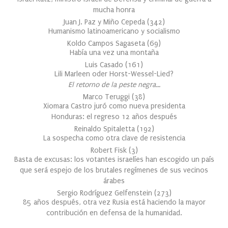
mucha honra
Juan J. Paz y Miño Cepeda
(
342
)
Humanismo latinoamericano y socialismo
Koldo Campos Sagaseta
(
69
)
Había una vez una montaña
Luis Casado
(
161
)
Lili Marleen oder Horst-Wessel-Lied?
El retorno de la peste negra…
Marco Teruggi
(
38
)
Xiomara Castro juró como nueva presidenta
Honduras: el regreso 12 años después
Reinaldo Spitaletta
(
192
)
La sospecha como otra clave de resistencia
Robert Fisk
(
3
)
Basta de excusas: los votantes israelíes han escogido un país
que será espejo de los brutales regímenes de sus vecinos
árabes
Sergio Rodríguez Gelfenstein
(
273
)
85 años después, otra vez Rusia está haciendo la mayor
contribución en defensa de la humanidad.