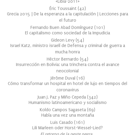
«Libia-2011»
Éric Toussaint
(
42
)
Grecia 2015 | De la esperanza a la capitulación | Lecciones para
el futuro
Fernando Buen Abad Domínguez
(
101
)
El capitalismo como sociedad de la Impudicia
Gideon Levy
(
54
)
Israel Katz, ministro israelí de Defensa y criminal de guerra a
mucha honra
Héctor Bernardo
(
54
)
Insurrección en Bolivia: una trinchera contra el avance
neocolonial
Jérôme Duval
(
16
)
Cómo transformar un hospital en hotel de lujo en tiempos del
coronavirus
Juan J. Paz y Miño Cepeda
(
342
)
Humanismo latinoamericano y socialismo
Koldo Campos Sagaseta
(
69
)
Había una vez una montaña
Luis Casado
(
161
)
Lili Marleen oder Horst-Wessel-Lied?
El retorno de la peste negra…