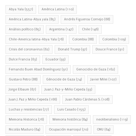
Abya Yala
(557)
América Latina
(110)
América Latina-Abya yala
(85)
Andrés Figueroa Cornejo
(68)
Análisis político
(65)
Argentina
(147)
Chile
(146)
Chile-America latina-Abya Yala
(76)
Colombia
(88)
Colombia
(109)
Crisis del coronavirus
(62)
Donald Trump
(97)
Douce France
(91)
Dulce Francia
(63)
Ecuador
(93)
Fernando Buen Abad Domínguez
(91)
Genocidio de Gaza
(162)
Gustavo Petro
(88)
Génocide de Gaza
(74)
Javier Milei
(107)
Jorge Elbaum
(67)
Juan J. Paz-y-Miño Cepeda
(93)
Juan J. Paz y Miño Cepeda
(166)
Juan Pablo Cárdenas S.
(108)
Luchas y resistencias
(77)
Luis Casado
(155)
Memoria Historica
(76)
Memoria histórica
(84)
neoliberalismo
(119)
Nicolás Maduro
(64)
Ocupación marroquí
(70)
ONU
(64)