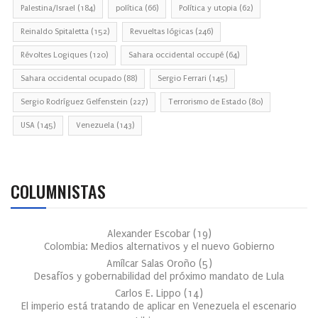
Palestina/Israel
(184)
política
(66)
Política y utopia
(62)
Reinaldo Spitaletta
(152)
Revueltas lógicas
(246)
Révoltes Logiques
(120)
Sahara occidental occupé
(64)
Sahara occidental ocupado
(88)
Sergio Ferrari
(145)
Sergio Rodríguez Gelfenstein
(227)
Terrorismo de Estado
(80)
USA
(145)
Venezuela
(143)
COLUMNISTAS
Alexander Escobar
(
19
)
Colombia: Medios alternativos y el nuevo Gobierno
Amílcar Salas Oroño
(
5
)
Desafíos y gobernabilidad del próximo mandato de Lula
Carlos E. Lippo
(
14
)
El imperio está tratando de aplicar en Venezuela el escenario