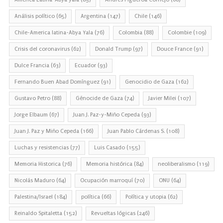
Análisis político
(65)
Argentina
(147)
Chile
(146)
Chile-America latina-Abya Yala
(76)
Colombia
(88)
Colombie
(109)
Crisis del coronavirus
(62)
Donald Trump
(97)
Douce France
(91)
Dulce Francia
(63)
Ecuador
(93)
Fernando Buen Abad Domínguez
(91)
Genocidio de Gaza
(162)
Gustavo Petro
(88)
Génocide de Gaza
(74)
Javier Milei
(107)
Jorge Elbaum
(67)
Juan J. Paz-y-Miño Cepeda
(93)
Juan J. Paz y Miño Cepeda
(166)
Juan Pablo Cárdenas S.
(108)
Luchas y resistencias
(77)
Luis Casado
(155)
Memoria Historica
(76)
Memoria histórica
(84)
neoliberalismo
(119)
Nicolás Maduro
(64)
Ocupación marroquí
(70)
ONU
(64)
Palestina/Israel
(184)
política
(66)
Política y utopia
(62)
Reinaldo Spitaletta
(152)
Revueltas lógicas
(246)