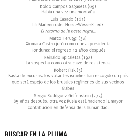
Koldo Campos Sagaseta
(
69
)
Había una vez una montaña
Luis Casado
(
161
)
Lili Marleen oder Horst-Wessel-Lied?
El retorno de la peste negra…
Marco Teruggi
(
38
)
Xiomara Castro juró como nueva presidenta
Honduras: el regreso 12 años después
Reinaldo Spitaletta
(
192
)
La sospecha como otra clave de resistencia
Robert Fisk
(
3
)
Basta de excusas: los votantes israelíes han escogido un país
que será espejo de los brutales regímenes de sus vecinos
árabes
Sergio Rodríguez Gelfenstein
(
273
)
85 años después, otra vez Rusia está haciendo la mayor
contribución en defensa de la humanidad.
BUSCAR EN LA PLUMA