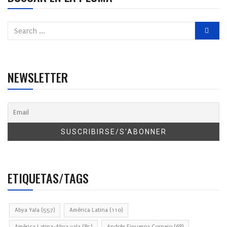
NEWSLETTER
ETIQUETAS/TAGS
Abya Yala
(557)
América Latina
(110)
América Latina-Abya yala
(85)
Andrés Figueroa Cornejo
(68)