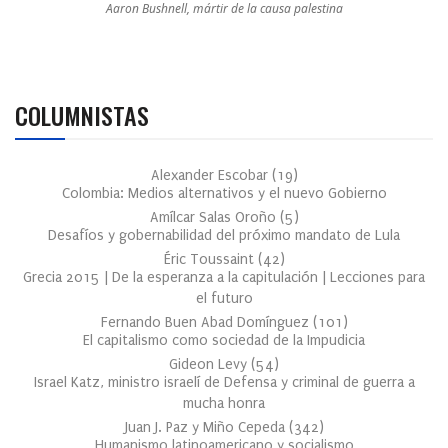
Aaron Bushnell, mártir de la causa palestina
COLUMNISTAS
Alexander Escobar
(
19
)
Colombia: Medios alternativos y el nuevo Gobierno
Amílcar Salas Oroño
(
5
)
Desafíos y gobernabilidad del próximo mandato de Lula
Éric Toussaint
(
42
)
Grecia 2015 | De la esperanza a la capitulación | Lecciones para
el futuro
Fernando Buen Abad Domínguez
(
101
)
El capitalismo como sociedad de la Impudicia
Gideon Levy
(
54
)
Israel Katz, ministro israelí de Defensa y criminal de guerra a
mucha honra
Juan J. Paz y Miño Cepeda
(
342
)
Humanismo latinoamericano y socialismo