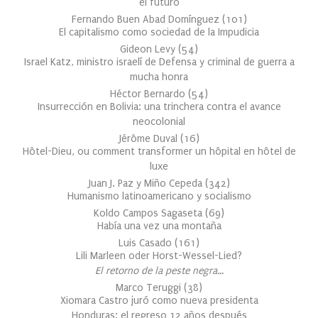
el futuro
Fernando Buen Abad Domínguez
(
101
)
El capitalismo como sociedad de la Impudicia
Gideon Levy
(
54
)
Israel Katz, ministro israelí de Defensa y criminal de guerra a
mucha honra
Héctor Bernardo
(
54
)
Insurrección en Bolivia: una trinchera contra el avance
neocolonial
Jérôme Duval
(
16
)
Hôtel-Dieu, ou comment transformer un hôpital en hôtel de
luxe
Juan J. Paz y Miño Cepeda
(
342
)
Humanismo latinoamericano y socialismo
Koldo Campos Sagaseta
(
69
)
Había una vez una montaña
Luis Casado
(
161
)
Lili Marleen oder Horst-Wessel-Lied?
El retorno de la peste negra…
Marco Teruggi
(
38
)
Xiomara Castro juró como nueva presidenta
Honduras: el regreso 12 años después