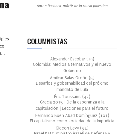
Una
Aaron Bushnell, mártir de la causa palestina
COLUMNISTAS
iples
ice
...
Alexander Escobar
(
19
)
Colombia: Medios alternativos y el nuevo
Gobierno
Amílcar Salas Oroño
(
5
)
Desafíos y gobernabilidad del próximo
mandato de Lula
Éric Toussaint
(
42
)
Grecia 2015 | De la esperanza a la
capitulación | Lecciones para el futuro
Fernando Buen Abad Domínguez
(
101
)
El capitalismo como sociedad de la Impudicia
Gideon Levy
(
54
)
Israel Katz, ministro israelí de Defensa y