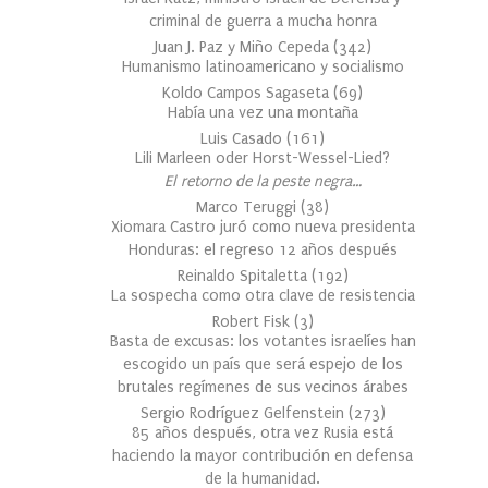
criminal de guerra a mucha honra
Juan J. Paz y Miño Cepeda
(
342
)
Humanismo latinoamericano y socialismo
Koldo Campos Sagaseta
(
69
)
Había una vez una montaña
Luis Casado
(
161
)
Lili Marleen oder Horst-Wessel-Lied?
El retorno de la peste negra…
Marco Teruggi
(
38
)
Xiomara Castro juró como nueva presidenta
Honduras: el regreso 12 años después
Reinaldo Spitaletta
(
192
)
La sospecha como otra clave de resistencia
Robert Fisk
(
3
)
Basta de excusas: los votantes israelíes han
escogido un país que será espejo de los
brutales regímenes de sus vecinos árabes
Sergio Rodríguez Gelfenstein
(
273
)
85 años después, otra vez Rusia está
haciendo la mayor contribución en defensa
de la humanidad.