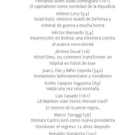
Fernando Buen Abad Domínguez
(
101
)
El capitalismo como sociedad de la Impudicia
Gideon Levy
(
54
)
Israel Katz, ministro israelí de Defensa y
criminal de guerra a mucha honra
Héctor Bernardo
(
54
)
Insurrección en Bolivia: una trinchera contra
el avance neocolonial
Jérôme Duval
(
16
)
Hôtel-Dieu, ou comment transformer un
hôpital en hôtel de luxe
Juan J. Paz y Miño Cepeda
(
342
)
Humanismo latinoamericano y socialismo
Koldo Campos Sagaseta
(
69
)
Había una vez una montaña
Luis Casado
(
161
)
Lili Marleen oder Horst-Wessel-Lied?
El retorno de la peste negra…
Marco Teruggi
(
38
)
Xiomara Castro juró como nueva presidenta
Honduras: el regreso 12 años después
Reinaldo Spitaletta
(
192
)