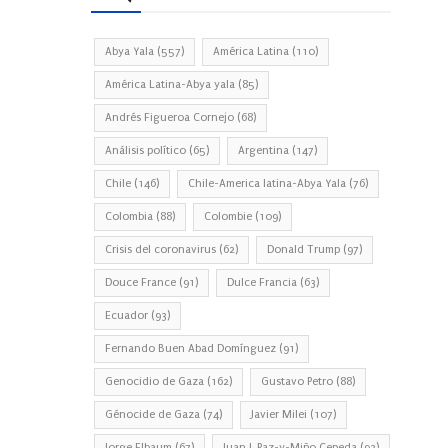
Abya Yala
(557)
América Latina
(110)
América Latina-Abya yala
(85)
Andrés Figueroa Cornejo
(68)
Análisis político
(65)
Argentina
(147)
Chile
(146)
Chile-America latina-Abya Yala
(76)
Colombia
(88)
Colombie
(109)
Crisis del coronavirus
(62)
Donald Trump
(97)
Douce France
(91)
Dulce Francia
(63)
Ecuador
(93)
Fernando Buen Abad Domínguez
(91)
Genocidio de Gaza
(162)
Gustavo Petro
(88)
Génocide de Gaza
(74)
Javier Milei
(107)
Jorge Elbaum
(67)
Juan J. Paz-y-Miño Cepeda
(93)