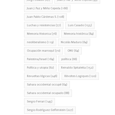
Juan J. Paz y Miño Cepeda
(166)
Juan Pablo Cárdenas S.
(108)
Luchas y resistencias
(77)
Luis Casado
(155)
Memoria Historica
(76)
Memoria histórica
(84)
neoliberalismo
(119)
Nicolás Maduro
(64)
Ocupación marroquí
(70)
ONU
(64)
Palestina/Israel
(184)
política
(66)
Política y utopia
(62)
Reinaldo Spitaletta
(152)
Revueltas lógicas
(246)
Révoltes Logiques
(120)
Sahara occidental occupé
(64)
Sahara occidental ocupado
(88)
Sergio Ferrari
(145)
Sergio Rodríguez Gelfenstein
(227)